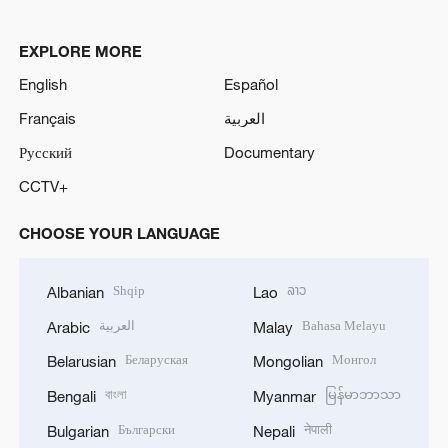
EXPLORE MORE
English
Español
Français
العربية
Русский
Documentary
CCTV+
CHOOSE YOUR LANGUAGE
Shqip
ລາວ
Albanian
Lao
العربية
Bahasa Melayu
Arabic
Malay
Беларуская
Монгол
Belarusian
Mongolian
বাংলা
မြန်မာဘာသာ
Bengali
Myanmar
Български
नेपाली
Bulgarian
Nepali