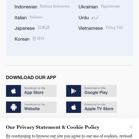
Bahasa Indonesia
Українська
Indonesian
Ukrainian
Italiano
اردو
Italian
Urdu
日本語
Tiếng Việt
Japanese
Vietnamese
한국어
Korean
DOWNLOAD OUR APP
Copyright © 2024 CGTN.
Our Privacy Statement & Cookie Policy
京ICP备20000184号
By continuing to browse our site you agree to our use of cookies, revised