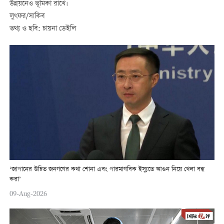
উন্নয়নেও ভূমিকা রাখে।
লুৎফর/সাকিব
তথ্য ও ছবি: চায়না ডেইলি
‘জাপানের উচিত জনগণের কথা শোনা এবং পারমাণবিক ইস্যুতে আগুন নিয়ে খেলা বন্ধ
করা’
09-Aug-2026