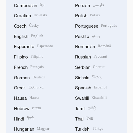
ខ្មែរ
فارسی
Cambodian
Persian
Hrvatski
Polski
Croatian
Polish
Český
Português
Czech
Portuguese
English
پښتو
English
Pashto
Esperanto
Română
Esperanto
Romanian
Filipino
Русский
Filipino
Russian
Français
Српски
French
Serbian
Deutsch
සිංහල
German
Sinhala
Ελληνικά
Español
Greek
Spanish
Hausa
Kiswahili
Hausa
Swahili
עברית
தமிழ்
Hebrew
Tamil
हिन्दी
ไทย
Hindi
Thai
Magyar
Türkçe
Hungarian
Turkish