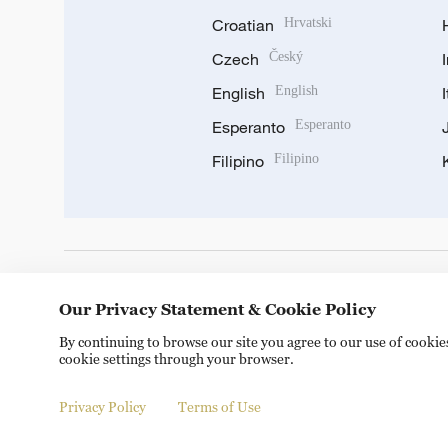
Croatian
Hrvatski
Czech
Český
English
English
Esperanto
Esperanto
Filipino
Filipino
DOWNLOAD OUR APP
Our Privacy Statement & Cookie Policy
By continuing to browse our site you agree to our use of cooki
cookie settings through your browser.
Privacy Policy
Terms of Use
Copyright © 2024 CGTN.
京ICP备20000184号
京公网安