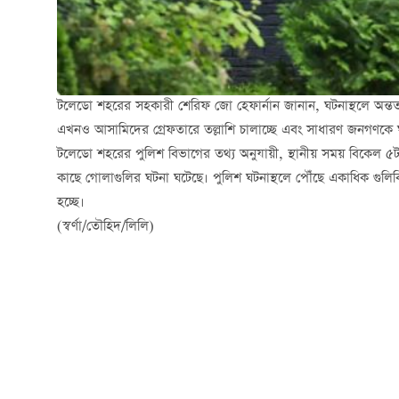
টলেডো শহরের সহকারী শেরিফ জো হেফার্নান জানান, ঘটনাস্থলে অন্তত
এখনও আসামিদের গ্রেফতারে তল্লাশি চালাচ্ছে এবং সাধারণ জনগণকে ঘ
টলেডো শহরের পুলিশ বিভাগের তথ্য অনুযায়ী, স্থানীয় সময় বিকেল ৫টা
কাছে গোলাগুলির ঘটনা ঘটেছে। পুলিশ ঘটনাস্থলে পৌঁছে একাধিক গুলিব
হচ্ছে।
(স্বর্ণা/তৌহিদ/লিলি)