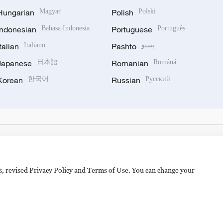
Hungarian
Magyar
Polish
Polski
Indonesian
Bahasa Indonesia
Portuguese
Português
Italian
Italiano
Pashto
پښتو
Japanese
日本語
Romanian
Română
Korean
한국어
Russian
Русский
es, revised Privacy Policy and Terms of Use. You can change your
备 11010502050052号
Disinformation report hotline: 010-8506146