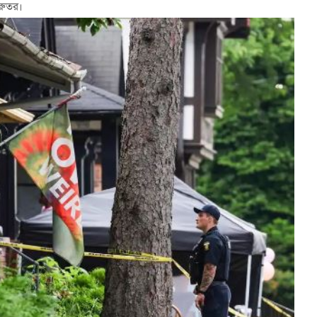
রুতর।