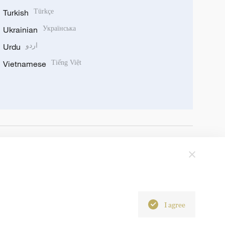
Turkish
Türkçe
Ukrainian
Українська
Urdu
اردو
Vietnamese
Tiếng Việt
I agree
6