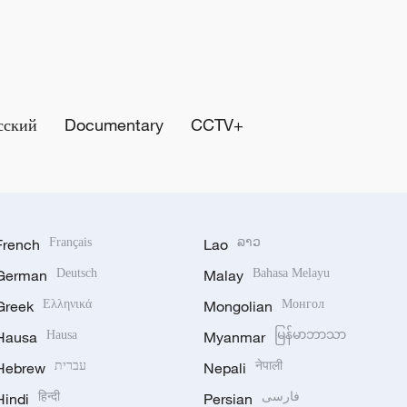
сский
Documentary
CCTV+
French
Français
Lao
ລາວ
German
Deutsch
Malay
Bahasa Melayu
Greek
Ελληνικά
Mongolian
Монгол
Hausa
Hausa
Myanmar
မြန်မာဘာသာ
Hebrew
עברית
Nepali
नेपाली
Hindi
हिन्दी
Persian
فارسی