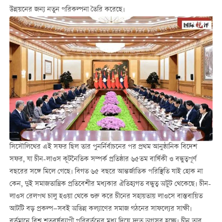
উন্নয়নের জন্য নতুন পরিকল্পনা তৈরি করেছে।
সিসৌলিথের এই সফর ছিল তার পুনর্নির্বাচনের পর প্রথম আনুষ্ঠানিক বিদেশ
সফর, যা চীন-লাওস কূটনৈতিক সম্পর্ক প্রতিষ্ঠার ৬৫তম বার্ষিকী ও বন্ধুত্বপূর্ণ
বছরের সঙ্গে মিলে গেছে। বিগত ৬৫ বছরে আন্তর্জাতিক পরিস্থিতি যাই হোক না
কেন, দুই সমাজতান্ত্রিক প্রতিবেশীর মধ্যকার ঐতিহ্যগত বন্ধুত্ব অটুট থেকেছে। চীন-
লাওস রেলপথ চালু হওয়া থেকে শুরু করে চীনের সহায়তায় লাওসে বাস্তবায়িত
আটটি বড় প্রকল্প—সবই অভিন্ন কল্যাণের সমাজ গঠনের সাফল্যের সাক্ষী।
বর্তমানে বিশ্ব শতবর্ষব্যাপী পরিবর্তনের মধ্য দিয়ে দ্রুত অগ্রসর হচ্ছে। চীন তার