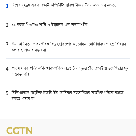
1
বিশ্বের বৃহত্তম একক এআই কম্পিউটিং সুবিধা চীনের উলানকাবে চালু হয়েছে
2
৯৯ বছরে পিএলএ: শান্তি ও উন্নয়নের এক অদম্য শক্তি
3
চীনে ৪টি নতুন পারমাণবিক বিদ্যুৎ প্রকল্পের অনুমোদন, মোট বিনিয়োগ ২৫ বিলিয়ন
ডলার ছাড়ানোর সম্ভাবনা
4
'পারমাণবিক শক্তি' নাকি 'পারমাণবিক অস্ত্র'? চীন-যুক্তরাষ্ট্রের এআই প্রতিযোগিতার মূল
বাস্তবতা কী?
5
ফিলিপাইনের সামুদ্রিক উস্কানি চীন-আসিয়ান সহযোগিতার সামগ্রিক গতিকে ব্যাহত
করতে পারবে না