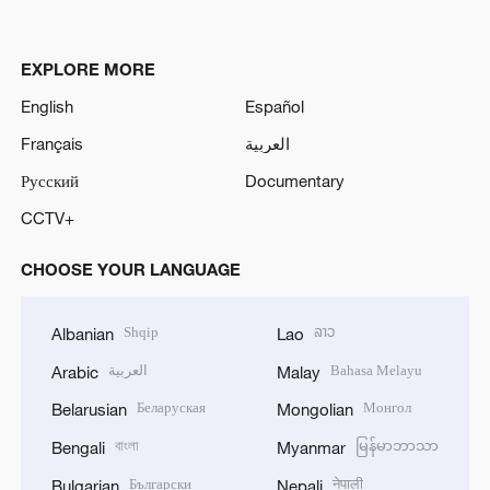
EXPLORE MORE
English
Español
Français
العربية
Русский
Documentary
CCTV+
CHOOSE YOUR LANGUAGE
Shqip
ລາວ
Albanian
Lao
العربية
Bahasa Melayu
Arabic
Malay
Беларуская
Монгол
Belarusian
Mongolian
বাংলা
မြန်မာဘာသာ
Bengali
Myanmar
Български
नेपाली
Bulgarian
Nepali