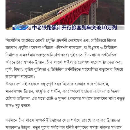
সিসৌলিথ হাংচৌতে রোবট প্রযুক্তি প্রদর্শনী দেখেছেন এবং বেইজিংয়ে চীনের
মহাকাশ প্রযুক্তি গবেষণা প্রতিষ্ঠান পরিদর্শন করেছেন, যা উদ্ভাবন ও ডিজিটাল
নির্মাণের ক্রমবর্ধমান গুরুত্বকে নির্দেশ করে। দুই নেতা চীন-লাওস অর্থনৈতিক
করিডোরের গুণগত উন্নয়ন, চীন-লাওস-থাইল্যান্ড রেলপথ সংযোগ দ্রুততর করা,
কৃষি, বিদ্যুৎ, কৃত্রিম বুদ্ধিমত্তা ও ডিজিটাল অর্থনীতিতে সহযোগিতা বাড়ানোর বিষয়ে
আলোচনা করেছেন।
উভয় দেশ এই বছরকে বন্ধুত্বপূর্ণ বছর হিসেবে ব্যবহার করে গণমাধ্যম,
মানবসম্পদ উন্নয়ন, সংস্কৃতি ও পর্যটন, এবং ‘আলো ছড়ানো অভিযান’ ও ‘হৃদয়
ছোঁয়ার অভিযান’-এর মতো ছোট ও সুন্দর প্রকল্পের মাধ্যমে জনগণের মধ্যে বন্ধুত্ব
আরও দৃঢ় করবে।
বর্তমানে চীন-লাওস সম্পর্ক ইতিহাসের সেরা পর্যায়ে রয়েছে এবং এর উন্নয়নের
সম্ভাবনাও উজ্জ্বল। নতুন যুগের সর্বাপেক্ষা ঘনিষ্ঠ কল্যাণের সমাজ গঠনের মাধ্যমে