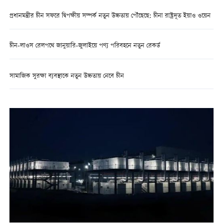
প্রধানমন্ত্রীর চীন সফরে দ্বিপক্ষীয় সম্পর্ক নতুন উচ্চতায় পৌঁছেছে: চীনা রাষ্ট্রদূত ইয়াও ওয়েন
চীন-লাওস রেলপথে জানুয়ারি-জুলাইয়ে পণ্য পরিবহনে নতুন রেকর্ড
সামাজিক সুরক্ষা ব্যবস্থাকে নতুন উচ্চতায় নেবে চীন