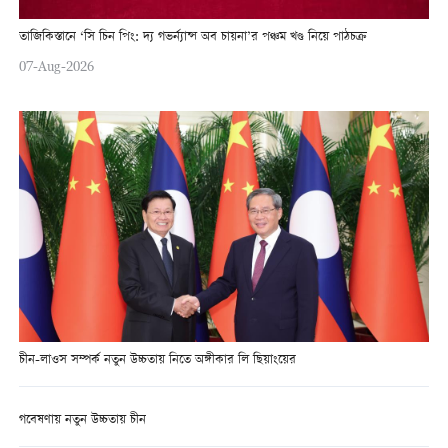
তাজিকিস্তানে ‘সি চিন পিং: দ্য গভর্ন্যান্স অব চায়না’র পঞ্চম খণ্ড নিয়ে পাঠচক্র
07-Aug-2026
চীন-লাওস সম্পর্ক নতুন উচ্চতায় নিতে অঙ্গীকার লি ছিয়াংয়ের
গবেষণায় নতুন উচ্চতায় চীন