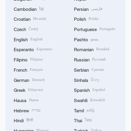
ខ្មែរ
فارسی
Cambodian
Persian
Hrvatski
Polski
Croatian
Polish
Český
Português
Czech
Portuguese
English
پښتو
English
Pashto
Esperanto
Română
Esperanto
Romanian
Filipino
Русский
Filipino
Russian
Français
Српски
French
Serbian
Deutsch
සිංහල
German
Sinhala
Ελληνικά
Español
Greek
Spanish
Hausa
Kiswahili
Hausa
Swahili
עברית
தமிழ்
Hebrew
Tamil
हिन्दी
ไทย
Hindi
Thai
Magyar
Türkçe
Hungarian
Turkish