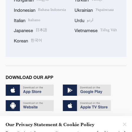
Bahasa Indonesia
Українська
Indonesian
Ukrainian
Italiano
اردو
Italian
Urdu
日本語
Tiếng Việt
Japanese
Vietnamese
한국어
Korean
DOWNLOAD OUR APP
Copyright © 2024 CGTN.
Our Privacy Statement & Cookie Policy
京ICP备20000184号