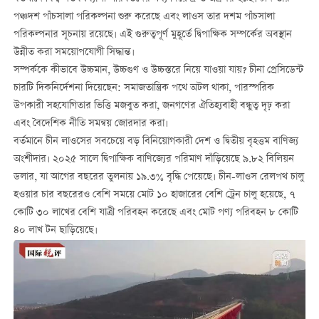
পঞ্চদশ পাঁচসালা পরিকল্পনা শুরু করেছে এবং লাওস তার দশম পাঁচসালা
পরিকল্পনার সূচনায় রয়েছে। এই গুরুত্বপূর্ণ মুহূর্তে দ্বিপাক্ষিক সম্পর্কের অবস্থান
উন্নীত করা সময়োপযোগী সিদ্ধান্ত।
সম্পর্ককে কীভাবে উচ্চমান, উচ্চগুণ ও উচ্চস্তরে নিয়ে যাওয়া যায়? চীনা প্রেসিডেন্ট
চারটি দিকনির্দেশনা দিয়েছেন: সমাজতান্ত্রিক পথে অটল থাকা, পারস্পরিক
উপকারী সহযোগিতার ভিত্তি মজবুত করা, জনগণের ঐতিহ্যবাহী বন্ধুত্ব দৃঢ় করা
এবং বৈদেশিক নীতি সমন্বয় জোরদার করা।
বর্তমানে চীন লাওসের সবচেয়ে বড় বিনিয়োগকারী দেশ ও দ্বিতীয় বৃহত্তম বাণিজ্য
অংশীদার। ২০২৫ সালে দ্বিপাক্ষিক বাণিজ্যের পরিমাণ দাঁড়িয়েছে ৯.৮২ বিলিয়ন
ডলার, যা আগের বছরের তুলনায় ১৯.৩% বৃদ্ধি পেয়েছে। চীন-লাওস রেলপথ চালু
হওয়ার চার বছরেরও বেশি সময়ে মোট ১০ হাজারের বেশি ট্রেন চালু হয়েছে, ৭
কোটি ৩০ লাখের বেশি যাত্রী পরিবহন করেছে এবং মোট পণ্য পরিবহন ৮ কোটি
৪০ লাখ টন ছাড়িয়েছে।