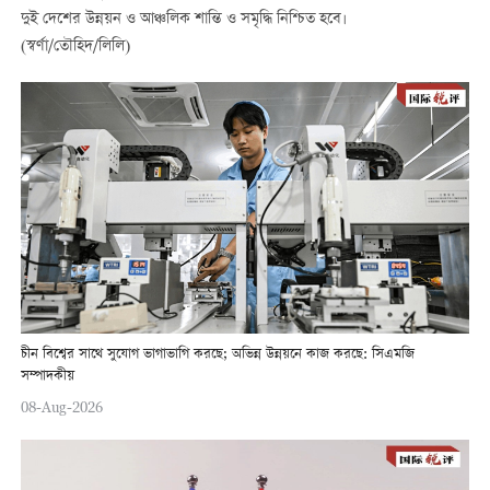
দুই দেশের উন্নয়ন ও আঞ্চলিক শান্তি ও সমৃদ্ধি নিশ্চিত হবে।
(স্বর্ণা/তৌহিদ/লিলি)
চীন বিশ্বের সাথে সুযোগ ভাগাভাগি করছে; অভিন্ন উন্নয়নে কাজ করছে: সিএমজি
সম্পাদকীয়
08-Aug-2026