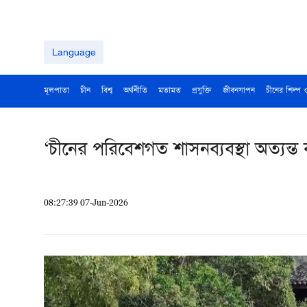
Language
মূলপাতা
চীন
বিশ্ব
অর্থনীতি
মতামত
প্রযুক্তি
জীবনযাপন
চীনের শিল্প 
‘চীনের পরিবেশগত শাসনব্যবস্থা অত্যন্ত 
08:27:39 07-Jun-2026