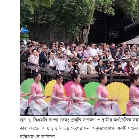
জুন ৭, সিএমজি বাংলা ডেস্ক: প্রকৃতি সংরক্ষণ ও স্থানীয় অর্থনৈতিক উন
কাজ করছে। এ ছাড়াও বিভিন্ন দেশের জন্য অনুসরণযোগ্য একটি মডেল হয়ে 
রদ্রিগেজ দে আকিনো।