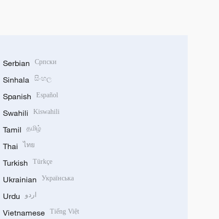
Serbian
Српски
Sinhala
සිංහල
Spanish
Español
Swahili
Kiswahili
Tamil
தமிழ்
Thai
ไทย
Turkish
Türkçe
Ukrainian
Українська
Urdu
اردو
Vietnamese
Tiếng Việt