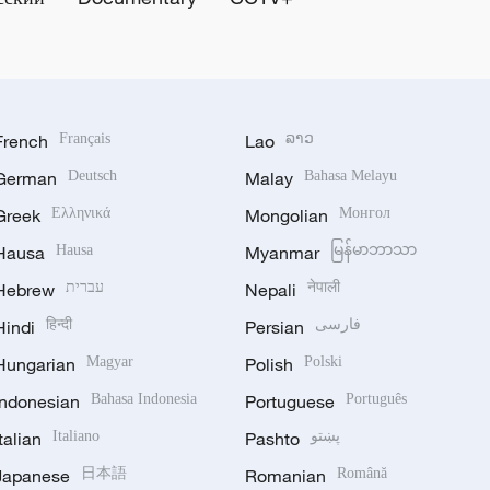
French
Français
Lao
ລາວ
German
Deutsch
Malay
Bahasa Melayu
Greek
Ελληνικά
Mongolian
Монгол
Hausa
Hausa
Myanmar
မြန်မာဘာသာ
Hebrew
עברית
Nepali
नेपाली
Hindi
हिन्दी
Persian
فارسی
Hungarian
Magyar
Polish
Polski
Indonesian
Bahasa Indonesia
Portuguese
Português
Italian
Italiano
Pashto
پښتو
Japanese
日本語
Romanian
Română