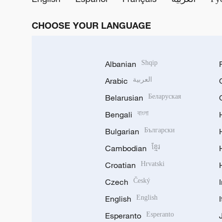
CHOOSE YOUR LANGUAGE
Albanian
Shqip
Arabic
العربية
Belarusian
Беларуская
Bengali
বাংলা
Bulgarian
Български
Cambodian
ខ្មែរ
Croatian
Hrvatski
Czech
Český
English
English
Esperanto
Esperanto