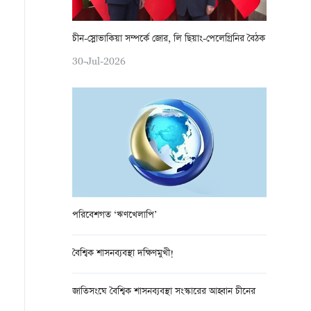
চীন-স্লোভাকিয়া সম্পর্কে জোর, লি ছিয়াং-পেলেগ্রিনির বৈঠক
30-Jul-2026
পরিবেশগত ‘ঋণখেলাপি’
বৈশ্বিক শাসনব্যবস্থা দক্ষিণমুখী!
জাতিসংঘে বৈশ্বিক শাসনব্যবস্থা সংস্কারের আহ্বান চীনের