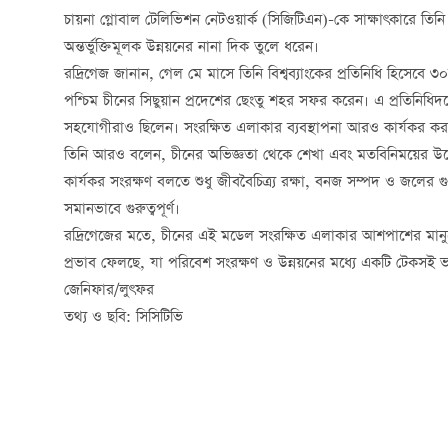
চায়না গ্লোবাল টেলিভিশন নেটওয়ার্ক (সিজিটিএন)-কে সাক্ষাৎকারে তি
অন্তর্ভুক্তিমূলক উন্নয়নের নানা দিক তুলে ধরেন।
রদ্রিগেজ জানান, গেল মে মাসে তিনি বিশ্বব্যাংকের প্রতিনিধি হিসেবে 
পশ্চিম চীনের সিছুয়ান প্রদেশের ছেংতু শহর সফর করেন। এ প্রতিনিধিদলে 
সহযোগীরাও ছিলেন। সংরক্ষিত এলাকার ব্যবস্থাপনা আরও কার্যকর করা
তিনি আরও বলেন, চীনের অভিজ্ঞতা থেকে শেখা এবং মতবিনিময়ের উদ্দে
কার্যকর সংরক্ষণ বলতে শুধু জীববৈচিত্র্য রক্ষা, বনজ সম্পদ ও জলের
সমানভাবে গুরুত্বপূর্ণ।
রদ্রিগেজের মতে, চীনের এই মডেল সংরক্ষিত এলাকার আশপাশের মানুষের কর
প্রভাব ফেলছে, যা পরিবেশ সংরক্ষণ ও উন্নয়নের মধ্যে একটি টেকসই ভার
জেনিফার/লুৎফর
তথ্য ও ছবি: সিসিটিভি