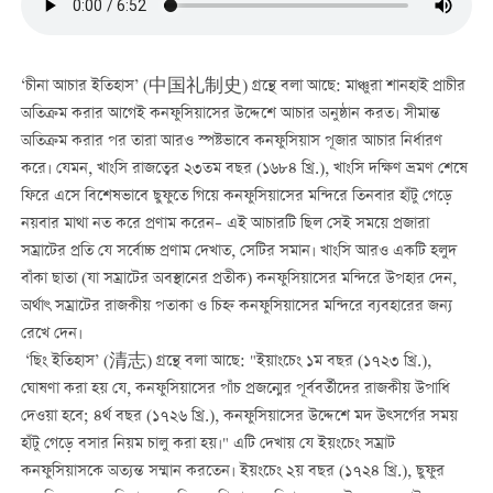
‘চীনা আচার ইতিহাস’ (中国礼制史) গ্রন্থে বলা আছে: মাঞ্চুরা শানহাই প্রাচীর
অতিক্রম করার আগেই কনফুসিয়াসের উদ্দেশে আচার অনুষ্ঠান করত। সীমান্ত
অতিক্রম করার পর তারা আরও স্পষ্টভাবে কনফুসিয়াস পূজার আচার নির্ধারণ
করে। যেমন, খাংসি রাজত্বের ২৩তম বছর (১৬৮৪ খ্রি.), খাংসি দক্ষিণ ভ্রমণ শেষে
ফিরে এসে বিশেষভাবে ছুফুতে গিয়ে কনফুসিয়াসের মন্দিরে তিনবার হাঁটু গেড়ে
নয়বার মাথা নত করে প্রণাম করেন– এই আচারটি ছিল সেই সময়ে প্রজারা
সম্রাটের প্রতি যে সর্বোচ্চ প্রণাম দেখাত, সেটির সমান। খাংসি আরও একটি হলুদ
বাঁকা ছাতা (যা সম্রাটের অবস্থানের প্রতীক) কনফুসিয়াসের মন্দিরে উপহার দেন,
অর্থাৎ সম্রাটের রাজকীয় পতাকা ও চিহ্ন কনফুসিয়াসের মন্দিরে ব্যবহারের জন্য
রেখে দেন।
‘ছিং ইতিহাস’ (清志) গ্রন্থে বলা আছে: "ইয়াংচেং ১ম বছর (১৭২৩ খ্রি.),
ঘোষণা করা হয় যে, কনফুসিয়াসের পাঁচ প্রজন্মের পূর্ববর্তীদের রাজকীয় উপাধি
দেওয়া হবে; ৪র্থ বছর (১৭২৬ খ্রি.), কনফুসিয়াসের উদ্দেশে মদ উত্সর্গের সময়
হাঁটু গেড়ে বসার নিয়ম চালু করা হয়।" এটি দেখায় যে ইয়ংচেং সম্রাট
কনফুসিয়াসকে অত্যন্ত সম্মান করতেন। ইয়ংচেং ২য় বছর (১৭২৪ খ্রি.), ছুফুর