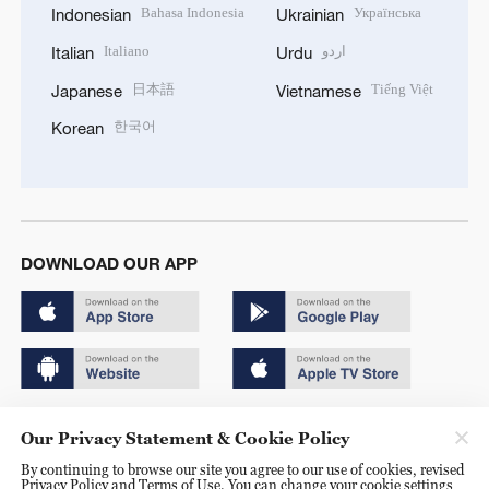
Bahasa Indonesia
Українська
Indonesian
Ukrainian
Italiano
اردو
Italian
Urdu
日本語
Tiếng Việt
Japanese
Vietnamese
한국어
Korean
DOWNLOAD OUR APP
Copyright © 2024 CGTN.
Our Privacy Statement & Cookie Policy
京ICP备20000184号
By continuing to browse our site you agree to our use of cookies, revised
Privacy Policy and Terms of Use. You can change your cookie settings