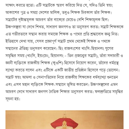
সাক্ষাৎ করতে হতো। এটি সম্রাটকে স্মরণ করিয়ে দিত যে, যদিও তিনি স্বয়ং
আকাশের পুত্র ও সমগ্র দেশের মালিক, তবুও শিক্ষক চিরকাল তাঁর শিক্ষক।
সম্রাটের দৃষ্টান্তমূলক আচরণ তাঁর বাক্যের চেয়েও বেশি শিক্ষামূলক ছিল।
উচ্চপদস্থরা যা দেখে শিখত, সাধারণ জনগণও তা অনুসরণ করত। সম্রাট শিক্ষককে
এত গভীরভাবে সম্মান করায় সমাজে শিক্ষক ও পথের প্রতি শ্রদ্ধাবোধ জন্ম নিত।
ইতিহাসে দেখা যায়, যেসব প্রজ্ঞাপূর্ণ সম্রাট প্রথম থেকেই শিক্ষক ও পথকে
সম্মানের ঐতিহ্য অনুসরণ করেছেন। ছিং রাজবংশের খাংসি-ছিয়ানলং যুগের
সমৃদ্ধির সময় (খাংসি, ইয়ংচেং, ছিয়ানলং – তিন প্রজন্মের সম্রাট), তাঁরা সদাচারী ও
জ্ঞানী ব্যক্তিকে রাজকীয় শিক্ষক (কুওশি) হিসেবে নিয়োগ করেন, তাঁদের ধর্মগ্রন্থ
ব্যাখ্যা করতে বলেন এবং এটিকে একটি জাতীয় প্রতিষ্ঠান হিসেবে গড়ে তোলেন।
সম্রাট স্বয়ং আমলা ও সেনাপতিদের নিয়ে রাজকীয় শিক্ষকের ধর্মব্যাখ্যা শুনতেন
এবং এসব মহান ব্যক্তিকে শিক্ষক-সম্মানে ভূষিত করতেন। উচ্চপদস্থদের এমন
আচরণ দেখে সাধারণ জনগণ নৈতিক শিক্ষার অনুসরণ করত। ফলশ্রুতিতে সমৃদ্ধির
সূচনা হয়।