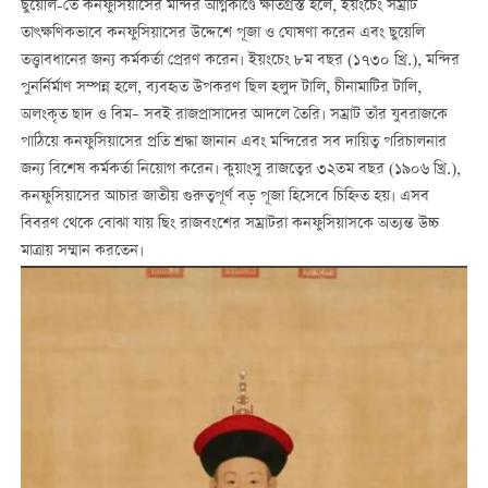
ছুয়েলি-তে কনফুসিয়াসের মন্দির অগ্নিকাণ্ডে ক্ষতিগ্রস্ত হলে, ইয়ংচেং সম্রাট
তাৎক্ষণিকভাবে কনফুসিয়াসের উদ্দেশে পূজা ও ঘোষণা করেন এবং ছুয়েলি
তত্ত্বাবধানের জন্য কর্মকর্তা প্রেরণ করেন। ইয়ংচেং ৮ম বছর (১৭৩০ খ্রি.), মন্দির
পুনর্নির্মাণ সম্পন্ন হলে, ব্যবহৃত উপকরণ ছিল হলুদ টালি, চীনামাটির টালি,
অলংকৃত ছাদ ও বিম– সবই রাজপ্রাসাদের আদলে তৈরি। সম্রাট তাঁর যুবরাজকে
পাঠিয়ে কনফুসিয়াসের প্রতি শ্রদ্ধা জানান এবং মন্দিরের সব দায়িত্ব পরিচালনার
জন্য বিশেষ কর্মকর্তা নিয়োগ করেন। কুয়াংসু রাজত্বের ৩২তম বছর (১৯০৬ খ্রি.),
কনফুসিয়াসের আচার জাতীয় গুরুত্বপূর্ণ বড় পূজা হিসেবে চিহ্নিত হয়। এসব
বিবরণ থেকে বোঝা যায় ছিং রাজবংশের সম্রাটরা কনফুসিয়াসকে অত্যন্ত উচ্চ
মাত্রায় সম্মান করতেন।