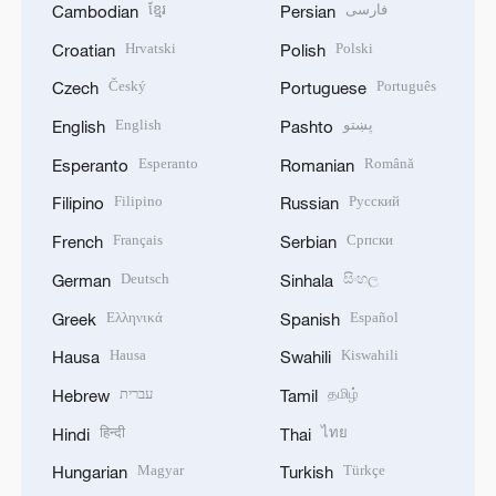
ខ្មែរ
فارسی
Cambodian
Persian
Hrvatski
Polski
Croatian
Polish
Český
Português
Czech
Portuguese
English
پښتو
English
Pashto
Esperanto
Română
Esperanto
Romanian
Filipino
Русский
Filipino
Russian
Français
Српски
French
Serbian
Deutsch
සිංහල
German
Sinhala
Ελληνικά
Español
Greek
Spanish
Hausa
Kiswahili
Hausa
Swahili
עברית
தமிழ்
Hebrew
Tamil
हिन्दी
ไทย
Hindi
Thai
Magyar
Türkçe
Hungarian
Turkish