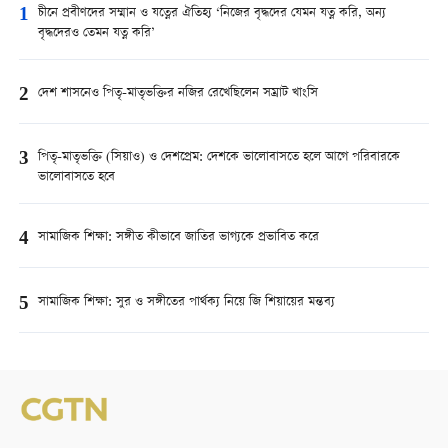
1
চীনে প্রবীণদের সম্মান ও যত্নের ঐতিহ্য ‘নিজের বৃদ্ধদের যেমন যত্ন করি, অন্য
বৃদ্ধদেরও তেমন যত্ন করি’
2
দেশ শাসনেও পিতৃ-মাতৃভক্তির নজির রেখেছিলেন সম্রাট খাংসি
3
পিতৃ-মাতৃভক্তি (সিয়াও) ও দেশপ্রেম: দেশকে ভালোবাসতে হলে আগে পরিবারকে
ভালোবাসতে হবে
4
সামাজিক শিক্ষা: সঙ্গীত কীভাবে জাতির ভাগ্যকে প্রভাবিত করে
5
সামাজিক শিক্ষা: সুর ও সঙ্গীতের পার্থক্য নিয়ে জি শিয়ায়ের মন্তব্য