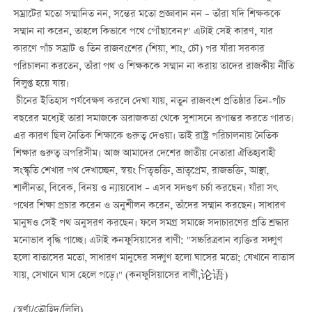
সম্রাটের মতো সম্মানিত নন, সন্তের মতো প্রজ্ঞাবান নন – তাঁরা যদি শিক্ষককে
সম্মান না করেন, তাহলে কিভাবে পথে পৌঁছাবেন?" এটাই সেই কারণ, যার
কারণে পাঁচ সম্রাট ও তিন রাজবংশের (শিয়া, শাং, চৌ) পর যাঁরা সরকার
পরিচালনা করতেন, তাঁরা পথ ও শিক্ষককে সম্মান না করায় তাদের রাজকীয় নীতি
বিলুপ্ত হয়ে যায়।
চীনের ইতিহাস পর্যবেক্ষণ করলে দেখা যায়, নতুন রাজবংশ প্রতিষ্ঠার তিন-পাঁচ
বছরের মধ্যেই তারা সমাজকে অরাজকতা থেকে সুশাসনে রূপান্তর করতে পারত।
এর কারণ ছিল নৈতিক শিক্ষাকে গুরুত্ব দেওয়া। তাই রাষ্ট্র পরিচালনায় নৈতিক
শিক্ষার গুরুত্ব অপরিসীম। আজ আমাদের দেশের জাতীয় নেতারা ঐতিহ্যবাহী
সংস্কৃতি শেখার পথ দেখাচ্ছেন, স্বয়ং পিতৃভক্তি, ভ্রাতৃপ্রেম, রাজভক্তি, আস্থা,
শালীনতা, বিবেক, বিনয় ও ন্যায়বোধ – এসব সদগুণ চর্চা করছেন। যাঁরা সৎ
পথের শিক্ষা প্রচার করেন ও অনুশীলন করেন, তাঁদের সম্মান করছেন। সাধারণ
মানুষও সেই পথ অনুসরণ করছেন। ফলে সমগ্র সমাজে সদাচারণের প্রতি শ্রদ্ধার
মনোভাব বৃদ্ধি পাচ্ছে। এটাই কনফুসিয়াসের বাণী: "সচ্চরিত্রবান ব্যক্তির সদ্গুণ
হলো বাতাসের মতো, সাধারণ মানুষের সদ্গুণ হলো ঘাসের মতো; যেখানে বাতাস
যায়, সেখানে ঘাস হেলে পড়ে।" (কনফুসিয়াসের বাণী,论语)
(স্বর্ণা/তৌহিদ/লিলি)