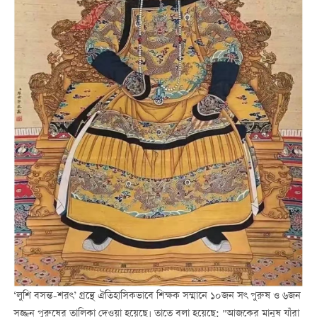
‘লুশি বসন্ত-শরৎ’ গ্রন্থে ঐতিহাসিকভাবে শিক্ষক সম্মানে ১০জন সৎ পুরুষ ও ৬জন
সজ্জন পুরুষের তালিকা দেওয়া হয়েছে। তাতে বলা হয়েছে: "আজকের মানুষ যাঁরা