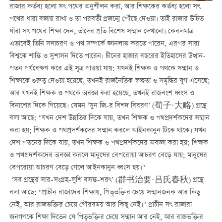
রাজার কর্তব্য হলো সৎ পথের অনুশীলন করা, আর শিক্ষকের কর্তব্য হলো সৎ
পথের ধারা বজায় রাখা ও তা পরবর্তী প্রজন্মে পৌঁছে দেওয়া। তাই রাজার উচিত
যাঁরা সৎ পথের শিক্ষা দেন, তাঁদের প্রতি বিশেষ সম্মান দেখানো। কেবলমাত্র
এভাবেই তিনি সদাচরণ ও পথ সম্পর্কে জ্ঞানলাভ করতে পারেন, এরপর সারা
বিশ্বকে শান্তি ও সুশাসন দিতে পারেন। চীনের হাজার বছরের ইতিহাসের উত্থান-
পতন পর্যবেক্ষণ করে এই সূত্র পাওয়া যায়: যখনই শিক্ষক ও পথকে সম্মান ও
শিক্ষাকে গুরুত্ব দেওয়া হয়েছে, তখনই রাজনৈতিক স্বচ্ছতা ও সমৃদ্ধির যুগ এসেছে;
আর যখনই শিক্ষক ও পথকে অবজ্ঞা করা হয়েছে, তখনই রাজবংশ ধ্বংস ও
বিনাশের দিকে গিয়েছে। যেমন ‘সুন জি-র বিশদ বিবরণ’ (荀子·大略) গ্রন্থে
বলা আছে: "যখন দেশ উন্নতির দিকে যায়, তখন শিক্ষক ও পথপ্রদর্শকদের সম্মান
করা হয়; শিক্ষক ও পথপ্রদর্শকদের সম্মান করলে আইনকানুন টিকে থাকে। যখন
দেশ পতনের দিকে যায়, তখন শিক্ষক ও পথপ্রদর্শকদের অবজ্ঞা করা হয়; শিক্ষক
ও পথপ্রদর্শকদের অবজ্ঞা করলে মানুষের বেপরোয়া আচরণ বেড়ে যায়; মানুষের
বেপরোয়া আচরণ বেড়ে গেলে আইনকানুন ধ্বংস হয়।"
‘সব গ্রন্থের সার-সংগ্রহ-লুশি বসন্ত-শরৎ’ (群书治要·吕氏春秋) গ্রন্থে
বলা আছে: "প্রাচীন রাজাদের শিক্ষায়, পিতৃভক্তির চেয়ে সম্মানজনক আর কিছু
নেই, আর রাজভক্তির চেয়ে গৌরবময় আর কিছু নেই।" প্রাচীন সৎ রাজারা
জনগণকে শিক্ষা দিতেন যে পিতৃভক্তির চেয়ে সম্মান আর নেই, আর রাজভক্তির