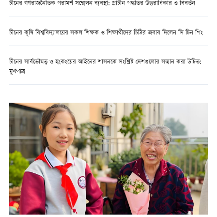
চীনের গণরাজনৈতিক পরামর্শ সম্মেলন ব্যবস্থা: প্রাচীন পদ্ধতির উত্তরাধিকার ও বিবর্তন
চীনের কৃষি বিশ্ববিদ্যালয়ের সকল শিক্ষক ও শিক্ষার্থীদের চিঠির জবাব দিলেন সি চিন পিং
চীনের সার্বভৌমত্ব ও হংকংয়ের আইনের শাসনকে সংশ্লিষ্ট দেশগুলোর সম্মান করা উচিত:
মুখপাত্র