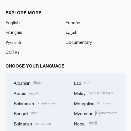
EXPLORE MORE
English
Español
Français
العربية
Русский
Documentary
CCTV+
CHOOSE YOUR LANGUAGE
Shqip
ລາວ
Albanian
Lao
العربية
Bahasa Melayu
Arabic
Malay
Беларуская
Монгол
Belarusian
Mongolian
বাংলা
မြန်မာဘာသာ
Bengali
Myanmar
Български
नेपाली
Bulgarian
Nepali