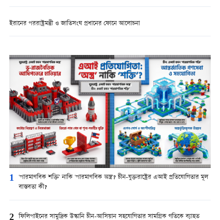
ইরানের পররাষ্ট্রমন্ত্রী ও জাতিসংঘ প্রধানের ফোনে আলোচনা
1
'পারমাণবিক শক্তি' নাকি 'পারমাণবিক অস্ত্র'? চীন-যুক্তরাষ্ট্রের এআই প্রতিযোগিতার মূল
বাস্তবতা কী?
2
ফিলিপাইনের সামুদ্রিক উস্কানি চীন-আসিয়ান সহযোগিতার সামগ্রিক গতিকে ব্যাহত