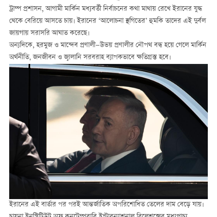
ট্রাম্প প্রশাসন, আগামী মার্কিন মধ্যবর্তী নির্বাচনের কথা মাথায় রেখে ইরানের যুদ্ধ
থেকে বেরিয়ে আসতে চায়। ইরানের ‘আলোচনা স্থগিতের’ হুমকি তাদের এই দুর্বল
জায়গায় সরাসরি আঘাত করেছে।
অন্যদিকে, হরমুজ ও মান্দেব প্রণালী—উভয় প্রণালীর নৌপথ বন্ধ হয়ে গেলে মার্কিন
অর্থনীতি, জনজীবন ও জ্বালানি সরবরাহ ব্যাপকভাবে ক্ষতিগ্রস্ত হবে।
ইরানের এই বার্তার পর পরই আন্তর্জাতিক অপরিশোধিত তেলের দাম বেড়ে যায়।