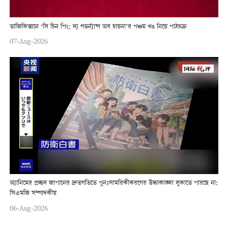
তাজিকিস্তানে ‘সি চিন পিং: দ্য গভর্ন্যান্স অব চায়না’র পঞ্চম খণ্ড নিয়ে পাঠচক্র
07-Aug-2026
অ্যানিমের প্রচ্ছদ জাপানের দ্রুতগতিতে পুনঃসামরিকীকরণের উচ্চাকাঙ্ক্ষা লুকাতে পারছে না:
সিএমজি সম্পাদকীয়
06-Aug-2026