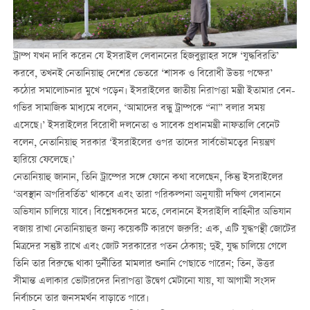
ট্রাম্প যখন দাবি করেন যে ইসরাইল লেবাননের হিজবুল্লাহর সঙ্গে ‘যুদ্ধবিরতি’
করবে, তখনই নেতানিয়াহু দেশের ভেতরে ‘শাসক ও বিরোধী উভয় পক্ষের’
কঠোর সমালোচনার মুখে পড়েন। ইসরাইলের জাতীয় নিরাপত্তা মন্ত্রী ইতামার বেন-
গভির সামাজিক মাধ্যমে বলেন, ‘আমাদের বন্ধু ট্রাম্পকে “না” বলার সময়
এসেছে।’ ইসরাইলের বিরোধী দলনেতা ও সাবেক প্রধানমন্ত্রী নাফতালি বেনেট
বলেন, নেতানিয়াহু সরকার ‘ইসরাইলের ওপর তাদের সার্বভৌমত্বের নিয়ন্ত্রণ
হারিয়ে ফেলেছে।’
নেতানিয়াহু জানান, তিনি ট্রাম্পের সঙ্গে ফোনে কথা বলেছেন, কিন্তু ইসরাইলের
‘অবস্থান অপরিবর্তিত’ থাকবে এবং তারা পরিকল্পনা অনুযায়ী দক্ষিণ লেবাননে
অভিযান চালিয়ে যাবে। বিশ্লেষকদের মতে, লেবাননে ইসরাইলি বাহিনীর অভিযান
বজায় রাখা নেতানিয়াহুর জন্য কয়েকটি কারণে জরুরি: এক, এটি যুদ্ধপন্থী জোটের
মিত্রদের সন্তুষ্ট রাখে এবং জোট সরকারের পতন ঠেকায়; দুই, যুদ্ধ চালিয়ে গেলে
তিনি তার বিরুদ্ধে থাকা দুর্নীতির মামলার শুনানি পেছাতে পারেন; তিন, উত্তর
সীমান্ত এলাকার ভোটারদের নিরাপত্তা উদ্বেগ মেটানো যায়, যা আগামী সংসদ
নির্বাচনে তার জনসমর্থন বাড়াতে পারে।