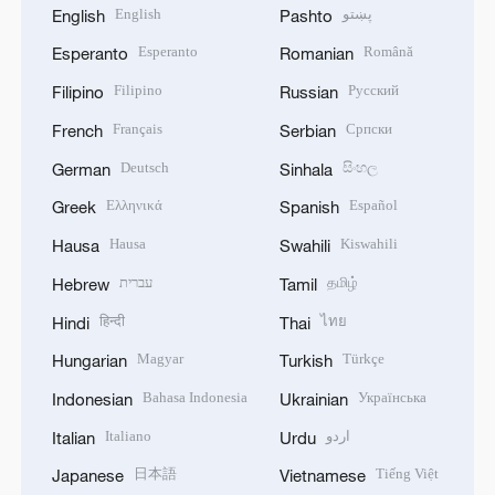
English
پښتو
English
Pashto
Esperanto
Română
Esperanto
Romanian
Filipino
Русский
Filipino
Russian
Français
Српски
French
Serbian
Deutsch
සිංහල
German
Sinhala
Ελληνικά
Español
Greek
Spanish
Hausa
Kiswahili
Hausa
Swahili
עברית
தமிழ்
Hebrew
Tamil
हिन्दी
ไทย
Hindi
Thai
Magyar
Türkçe
Hungarian
Turkish
Bahasa Indonesia
Українська
Indonesian
Ukrainian
Italiano
اردو
Italian
Urdu
日本語
Tiếng Việt
Japanese
Vietnamese