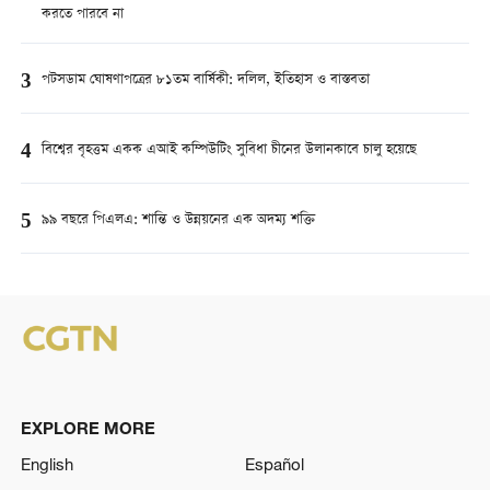
করতে পারবে না
3
পটসডাম ঘোষণাপত্রের ৮১তম বার্ষিকী: দলিল, ইতিহাস ও বাস্তবতা
4
বিশ্বের বৃহত্তম একক এআই কম্পিউটিং সুবিধা চীনের উলানকাবে চালু হয়েছে
5
৯৯ বছরে পিএলএ: শান্তি ও উন্নয়নের এক অদম্য শক্তি
EXPLORE MORE
English
Español