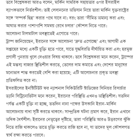
তবে বিশ্লেষকরা আরও বলেন, মার্কিন সামরিক সহায়তার ওপর ইসরাইল
ব্যাপকভাবে নির্ভরশীল। তাই লেবাননের অভিযান নিয়ে তারা মার্কিন যুক্তরাষ্ট্রের
সঙ্গে ‘সম্পর্ক ছিন্ন’ করার পথে যাবে না। বরং তারা ‘সীমিত অমান্য করা এবং
আঘাত করার পাশাপাশি সমন্বয় রেখে চলার’ কৌশল নিতে পারে।
আলোচনা টালমাটাল অবস্থাতেই এগোতে পারে।
ট্রাম্প জানিয়েছেন, ইরানের সঙ্গে আলোচনা ‘দ্রুত এগোচ্ছে’ এবং আগামী এক
সপ্তাহের মধ্যে একটি চুক্তি হতে পারে, যাতে যুদ্ধবিরতি দীর্ঘায়িত করা এবং হরমুজ
প্রণালী পুনরায় খুলে দেওয়ার বিষয় থাকবে। তবে বিশ্লেষকরা মনে করেন, ট্রাম্পের
এই মন্তব্য বাজার স্থিতিশীল করতে, তেলের দাম কমাতে এবং দেশের মানুষের
মনোভাব শান্ত করতেই বেশি করা হয়েছে; এটি আলোচনার প্রকৃত অবস্থা
প্রতিফলিত করে না।
ইসরাইলের ইনস্টিটিউট ফর ন্যাশনাল সিকিউরিটি স্টাডিজের সিনিয়র রিসার্চার
ড্যানি সিট্রিনোভিটস মনে করেন, ইরানের পরিস্থিতি এখনও অস্থিতিশীল। যতদিন
পর্যন্ত একটি চুক্তি না হচ্ছে, ততদিন নানা পক্ষের উসকানি ইরান-মার্কিন
আলোচনায় বাধা সৃষ্টি করতে থাকবে। সাম্প্রতিক ঘটনা প্রমাণ করে, ইরান এখানে
অধিক ধৈর্যশীল। ইরানের নেতৃত্বের দৃষ্টিতে, তারা পরিস্থিতি আরও উত্তরণের ঝুঁকি
নিতে রাজি থাকলেও তাতে চুক্তি করতে রাজি হবে না, যা তাদের মূল কৌশলগত
স্বার্থ রক্ষা করতে পারবে।