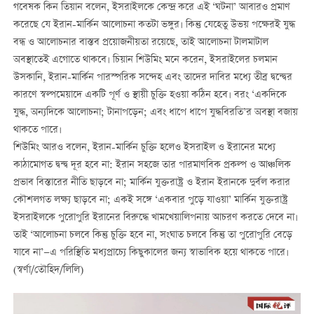
গবেষক কিন তিয়ান বলেন, ইসরাইলকে কেন্দ্র করে এই ‘ঘটনা’ আবারও প্রমাণ
করেছে যে ইরান-মার্কিন আলোচনা কতটা ভঙ্গুর। কিন্তু যেহেতু উভয় পক্ষেরই যুদ্ধ
বন্ধ ও আলোচনার বাস্তব প্রয়োজনীয়তা রয়েছে, তাই আলোচনা টালমাটাল
অবস্থাতেই এগোতে থাকবে। চিয়ান শিউমিং মনে করেন, ইসরাইলের চলমান
উসকানি, ইরান-মার্কিন পারস্পরিক সন্দেহ এবং তাদের দাবির মধ্যে তীব্র দ্বন্দ্বের
কারণে স্বল্পমেয়াদে একটি পূর্ণ ও স্থায়ী চুক্তি হওয়া কঠিন হবে। বরং ‘একদিকে
যুদ্ধ, অন্যদিকে আলোচনা; টানাপড়েন; এবং ধাপে ধাপে যুদ্ধবিরতি’র অবস্থা বজায়
থাকতে পারে।
শিউমিং আরও বলেন, ইরান-মার্কিন চুক্তি হলেও ইসরাইল ও ইরানের মধ্যে
কাঠামোগত দ্বন্দ্ব দূর হবে না: ইরান সহজে তার পারমাণবিক প্রকল্প ও আঞ্চলিক
প্রভাব বিস্তারের নীতি ছাড়বে না; মার্কিন যুক্তরাষ্ট্র ও ইরান ইরানকে দুর্বল করার
কৌশলগত লক্ষ্য ছাড়বে না; একই সঙ্গে ‘একবার পুড়ে যাওয়া’ মার্কিন যুক্তরাষ্ট্র
ইসরাইলকে পুরোপুরি ইরানের বিরুদ্ধে খামখেয়ালিপনায় আচরণ করতে দেবে না।
তাই ‘আলোচনা চলবে কিন্তু চুক্তি হবে না, সংঘাত চলবে কিন্তু তা পুরোপুরি বেড়ে
যাবে না’—এ পরিস্থিতি মধ্যপ্রাচ্যে কিছুকালের জন্য স্বাভাবিক হয়ে থাকতে পারে।
(স্বর্ণা/তৌহিদ/লিলি)