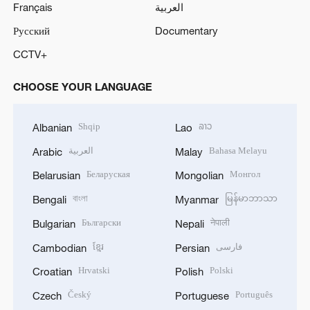
Français
العربية
Русский
Documentary
CCTV+
CHOOSE YOUR LANGUAGE
Shqip
ລາວ
Albanian
Lao
العربية
Bahasa Melayu
Arabic
Malay
Беларуская
Монгол
Belarusian
Mongolian
বাংলা
မြန်မာဘာသာ
Bengali
Myanmar
Български
नेपाली
Bulgarian
Nepali
ខ្មែរ
فارسی
Cambodian
Persian
Hrvatski
Polski
Croatian
Polish
Český
Português
Czech
Portuguese