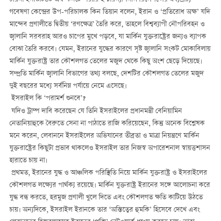
চায়না ইনস্টিটিউট অফ কনটেম্পরারি ইন্টারন্যাশনাল রিলেশন্সের মধ্যপ্রাচ্য
গবেষণা কেন্দ্রের উপ-পরিচালক কিন তিয়ান বলেন, ইরান ও ‘প্রতিরোধ অক্ষ’ যদি
মান্দেব প্রণালীতে দ্বিতীয় ‘রণক্ষেত্র’ তৈরি করে, তাহলে বিশ্বব্যাপী নৌপরিবহন ও
জ্বালানি সরবরাহ আরও চাপের মুখে পড়বে, যা মার্কিন যুক্তরাষ্ট্রের জন্যও ব্যাপক
বোঝা তৈরি করবে। যেমন, ইরানের যুদ্ধের কারণে সৃষ্ট জ্বালানি সংকট মোকাবিলায়
মার্কিন যুক্তরাষ্ট্র তার কৌশলগত তেলের মজুদ থেকে কিছু অংশ ছেড়ে দিয়েছে।
সম্প্রতি মার্কিন জ্বালানি বিভাগের তথ্য বলছে, দেশটির কৌশলগত তেলের মজুদ
দুই বছরের মধ্যে সর্বনিম্ন পর্যায়ে নেমে এসেছে।
ইসরাইল কি ‘পরামর্শ শুনবে’?
যদিও ট্রাম্প দাবি করেছেন যে তিনি ইসরাইলের প্রধানমন্ত্রী বেনিয়ামিন
নেতানিয়াহুকে বৈরুতে সেনা না পাঠাতে রাজি করিয়েছেন, কিন্তু অনেক বিশ্লেষক
মনে করেন, লেবাননে ইসরাইলের অভিযানের তীব্রতা ও মাত্রা নিয়ন্ত্রণে মার্কিন
যুক্তরাষ্ট্রের কিছুটা প্রভাব থাকলেও ইসরাইল তার নিজস্ব অপারেশনাল স্বায়ত্তশাসন
হারাতে চায় না।
প্রথমত, ইরানের যুদ্ধ ও আঞ্চলিক পরিস্থিতি নিয়ে মার্কিন যুক্তরাষ্ট্র ও ইসরাইলের
কৌশলগত লক্ষ্যের পার্থক্য রয়েছে। মার্কিন যুক্তরাষ্ট্র ইরানের সঙ্গে আলোচনা করে
যুদ্ধ বন্ধ করতে, হরমুজ প্রণালী খুলে দিতে এবং কৌশলগত ক্ষতি কাটিয়ে উঠতে
চায়। অন্যদিকে, ইসরাইল ইরানকে তার ‘অস্তিত্বের হুমকি’ হিসেবে দেখে এবং