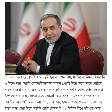
বিবৃতিতে বলা হয়, স্থানীয় সময় ৬ই জুন রাত দেড়টায়, মার্কিন বাহিনীর "উসকানি
ও নির্দেশনায়" চারটি তেলবাহী জাহাজ হরমুজ প্রণালী দিয়ে অবৈধভাবে বেরিয়ে
যাওয়ার চেষ্টা চালায়। তারা ইসলামিক বিপ্লবী গার্ড বাহিনীর নৌবাহিনীর সতর্কতা
উপেক্ষা করে এবং কোনো সমন্বয় ছাড়াই যাত্রা করে। সতর্কবার্তা দেওয়ার পর
একটি জাহাজ আটক করা হয় এবং বাকি জাহাজগুলো ফিরে যেতে বাধ্য হয়। এ
ছাড়া, রাত ২টার দিকে মার্কিন ড্রোন কেশম দ্বীপ ও সিরিক দ্বীপে দুটি ক্ষেপণাস্ত্র