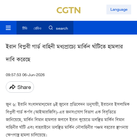
Language
টিভি
রেডিও
search
ইরান বিপ্লবী গার্ড বাহিনী মধ্যপ্রাচ্যে মার্কিন ঘাঁটিতে হামলার
দাবি করেছে
09:57:53 06-Jun-2026
Share
জুন ৬: ইরানি সংবাদমাধ্যমের ৬ই জুনের প্রতিবেদন অনুযায়ী, ইরানের ইসলামিক
বিপ্লবী গার্ড কর্পস (আইআরজিসি)-এর জনসংযোগ বিভাগ এক বিবৃতিতে
জানিয়েছে, মার্কিন বিমান হামলার জবাবে ইরান কুয়েতে অবস্থিত মার্কিন বিমান
বাহিনীর ঘাঁটি এবং বাহরাইনে অবস্থিত মার্কিন নৌবাহিনীর পঞ্চম বহরের স্থাপনায়
ক্ষেপণাস্ত্র হামলা চালিয়েছে।