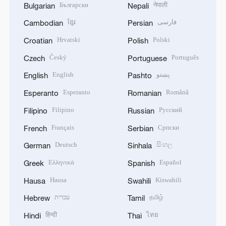
Български
नेपाली
Bulgarian
Nepali
ខ្មែរ
فارسی
Cambodian
Persian
Hrvatski
Polski
Croatian
Polish
Český
Português
Czech
Portuguese
English
پښتو
English
Pashto
Esperanto
Română
Esperanto
Romanian
Filipino
Русский
Filipino
Russian
Français
Српски
French
Serbian
Deutsch
සිංහල
German
Sinhala
Ελληνικά
Español
Greek
Spanish
Hausa
Kiswahili
Hausa
Swahili
עברית
தமிழ்
Hebrew
Tamil
हिन्दी
ไทย
Hindi
Thai