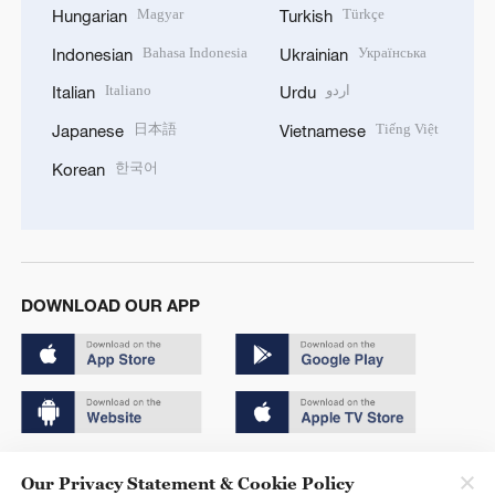
Magyar
Türkçe
Hungarian
Turkish
Bahasa Indonesia
Українська
Indonesian
Ukrainian
Italiano
اردو
Italian
Urdu
日本語
Tiếng Việt
Japanese
Vietnamese
한국어
Korean
DOWNLOAD OUR APP
Copyright © 2024 CGTN.
Our Privacy Statement & Cookie Policy