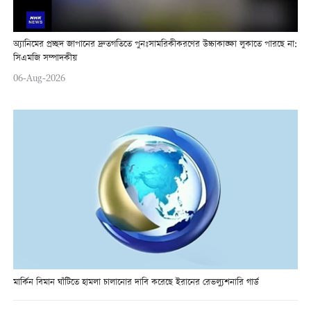
অ্যানিমের প্রচ্ছদ জাপানের দ্রুতগতিতে পুনঃসামরিকীকরণের উচ্চাকাঙ্ক্ষা লুকাতে পারছে না:
সিএমজি সম্পাদকীয়
06-Aug-2026
মার্কিন বিমান ঘাঁটিতে হামলা চালানোর দাবি করেছে ইরানের রেভল্যুশনারি গার্ড