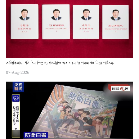
তাজিকিস্তানে ‘সি চিন পিং: দ্য গভর্ন্যান্স অব চায়না’র পঞ্চম খণ্ড নিয়ে পাঠচক্র
07-Aug-2026