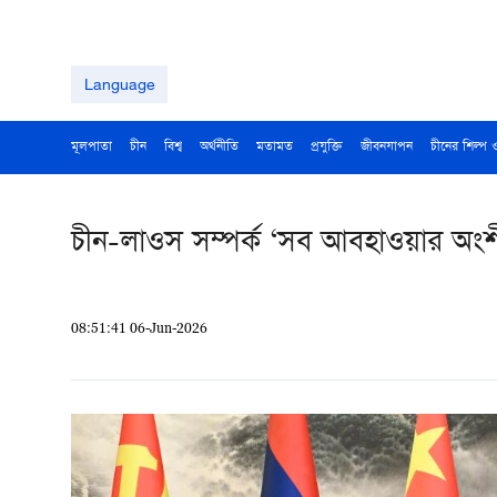
Language
মূলপাতা
চীন
বিশ্ব
অর্থনীতি
মতামত
প্রযুক্তি
জীবনযাপন
চীনের শিল্প 
চীন-লাওস সম্পর্ক ‘সব আবহাওয়ার অংশী
08:51:41 06-Jun-2026