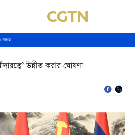
ও সাহিত্য
দারত্বে’ উন্নীত করার ঘোষণা