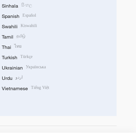
Sinhala
සිංහල
Spanish
Español
Swahili
Kiswahili
Tamil
தமிழ்
Thai
ไทย
Turkish
Türkçe
Ukrainian
Українська
Urdu
اردو
Vietnamese
Tiếng Việt