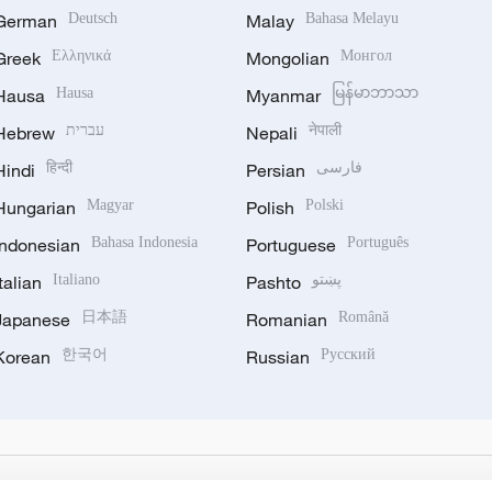
German
Deutsch
Malay
Bahasa Melayu
Greek
Ελληνικά
Mongolian
Монгол
Hausa
Hausa
Myanmar
မြန်မာဘာသာ
Hebrew
עברית
Nepali
नेपाली
Hindi
हिन्दी
Persian
فارسی
Hungarian
Magyar
Polish
Polski
Indonesian
Bahasa Indonesia
Portuguese
Português
Italian
Italiano
Pashto
پښتو
Japanese
日本語
Romanian
Română
Korean
한국어
Russian
Русский