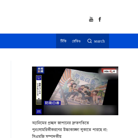
টিভি
রেডিও
search
অ্যানিমের প্রচ্ছদ জাপানের দ্রুতগতিতে
পুনঃসামরিকীকরণের উচ্চাকাঙ্ক্ষা লুকাতে পারছে না:
সিএমজি সম্পাদকীয়