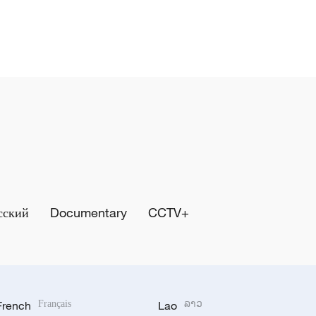
сский
Documentary
CCTV+
French
Français
Lao
ລາວ