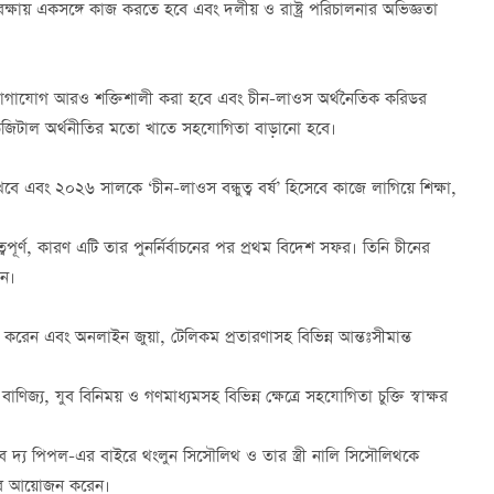
রক্ষায় একসঙ্গে কাজ করতে হবে এবং দলীয় ও রাষ্ট্র পরিচালনার অভিজ্ঞতা
 যোগাযোগ আরও শক্তিশালী করা হবে এবং চীন-লাওস অর্থনৈতিক করিডর
) ও ডিজিটাল অর্থনীতির মতো খাতে সহযোগিতা বাড়ানো হবে।
 এবং ২০২৬ সালকে ‘চীন-লাওস বন্ধুত্ব বর্ষ’ হিসেবে কাজে লাগিয়ে শিক্ষা,
ত্বপূর্ণ, কারণ এটি তার পুনর্নির্বাচনের পর প্রথম বিদেশ সফর। তিনি চীনের
েন।
ত করেন এবং অনলাইন জুয়া, টেলিকম প্রতারণাসহ বিভিন্ন আন্তঃসীমান্ত
ণিজ্য, যুব বিনিময় ও গণমাধ্যমসহ বিভিন্ন ক্ষেত্রে সহযোগিতা চুক্তি স্বাক্ষর
 অব দ্য পিপল-এর বাইরে থংলুন সিসৌলিথ ও তার স্ত্রী নালি সিসৌলিথকে
জের আয়োজন করেন।