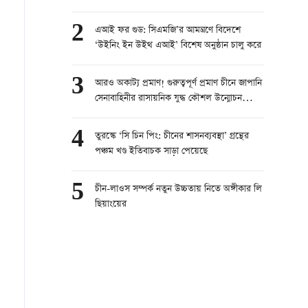
2
এআই ফর গুড: সিএমজি’র আমন্ত্রণে বিদেশে
‘উইনিং ইন উইথ এআই’ বিশেষ অনুষ্ঠান চালু করে
3
আরও অকাট্য প্রমাণ! গুরুত্বপূর্ণ প্রমাণ চীনে জাপানি
সেনাবাহিনীর রাসায়নিক যুদ্ধ কৌশল উন্মোচন
করেছে
4
তুরস্কে ‘সি চিন পিং: চীনের শাসনব্যবস্থা’ গ্রন্থের
পঞ্চম খণ্ড ইতিবাচক সাড়া পেয়েছে
5
চীন-লাওস সম্পর্ক নতুন উচ্চতায় নিতে অঙ্গীকার লি
ছিয়াংয়ের