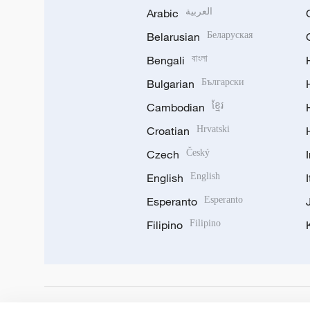
Arabic
العربية
Belarusian
Беларуская
Bengali
বাংলা
Bulgarian
Български
Cambodian
ខ្មែរ
Croatian
Hrvatski
Czech
Český
English
English
Esperanto
Esperanto
Filipino
Filipino