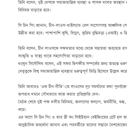
তিনি বলেন, দুই দেশকে সমাজতান্ত্রিক ব্যবস্থা ও শাসক দলের অবস্থান 
বিনিময় বাড়াতে হবে।
সি চিন পিং জানান, চীন-লাওস-থাইল্যান্ড রেল সংযোগসহ আঞ্চলিক
উন্নীত করা হবে। পাশাপাশি কৃষি, বিদ্যুৎ, কৃত্রিম বুদ্ধিমত্তা (এআই
তিনি বলেন, চীন লাওসকে সক্ষমতার মধ্যে থেকে সহায়তা অব্যাহত রাখবে
সংস্কৃতি ও স্বাস্থ্য খাতে সহযোগিতা বাড়ানো হবে।
থংলুন সিসৌলিথ বলেন, এই সফর দ্বিপক্ষীয় সম্পর্কের জন্য অত্যন্ত গুরু
নেতৃত্বকে বিশ্ব সমাজতান্ত্রিক ব্যবস্থার গুরুত্বপূর্ণ ভিত্তি হিসেবে উল্লেখ কর
তিনি আবারও ‘এক চীন নীতি’-তে লাওসের দৃঢ় সমর্থনের কথা পুনর্ব্যক্
অপরাধ দমনে যৌথভাবে কাজ করার প্রতিশ্রুতি দেন।
বৈঠক শেষে দুই পক্ষ দলীয় বিনিময়, জনগণের কল্যাণ, অর্থনীতি, শুল্ক, বা
করে।
এর আগে সি চিন পিং ও তার স্ত্রী ফং লিইউয়ান বেইজিংয়ের গ্রেট হল
আনুষ্ঠানিক অভ্যর্থনা জানান এবং পরবর্তীতে তাদের সম্মানে নৈশভো