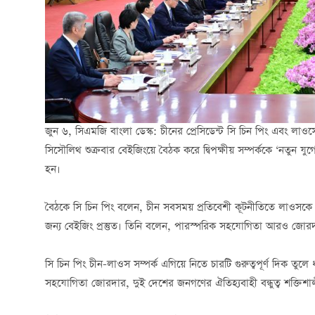
জুন ৬, সিএমজি বাংলা ডেস্ক: চীনের প্রেসিডেন্ট সি চিন পিং এবং লাওস
সিসৌলিথ শুক্রবার বেইজিংয়ে বৈঠক করে দ্বিপক্ষীয় সম্পর্ককে ‘নতুন যুগ
হন।
বৈঠকে সি চিন পিং বলেন, চীন সবসময় প্রতিবেশী কূটনীতিতে লাওসকে অগ
জন্য বেইজিং প্রস্তুত। তিনি বলেন, পারস্পরিক সহযোগিতা আরও জোরদার 
সি চিন পিং চীন-লাওস সম্পর্ক এগিয়ে নিতে চারটি গুরুত্বপূর্ণ দিক 
সহযোগিতা জোরদার, দুই দেশের জনগণের ঐতিহ্যবাহী বন্ধুত্ব শক্তিশালী ক