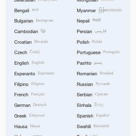
বাংলা
မြန်မာဘာသာ
Bengali
Myanmar
Български
नेपाली
Bulgarian
Nepali
ខ្មែរ
فارسی
Cambodian
Persian
Hrvatski
Polski
Croatian
Polish
Český
Português
Czech
Portuguese
English
پښتو
English
Pashto
Esperanto
Română
Esperanto
Romanian
Filipino
Русский
Filipino
Russian
Français
Српски
French
Serbian
Deutsch
සිංහල
German
Sinhala
Ελληνικά
Español
Greek
Spanish
Hausa
Kiswahili
Hausa
Swahili