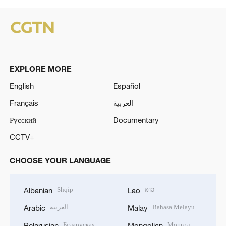
EXPLORE MORE
English
Español
Français
العربية
Русский
Documentary
CCTV+
CHOOSE YOUR LANGUAGE
Shqip
ລາວ
Albanian
Lao
العربية
Bahasa Melayu
Arabic
Malay
Беларуская
Монгол
Belarusian
Mongolian