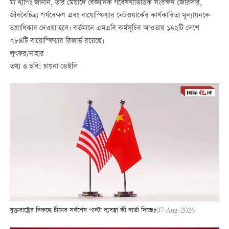
মা খ্যপিং জানান, তার মেয়াদে বৈজ্ঞানিক গবেষণাভিত্তিক সংরক্ষণ জোরদার,
জীববৈচিত্র্য পর্যবেক্ষণ এবং বায়োস্ফিয়ার নেটওয়ার্কের কার্যকারিতা মূল্যায়নকে
অগ্রাধিকার দেওয়া হবে। বর্তমানে এমএবি কর্মসূচির আওতায় ১৪২টি দেশে
৭৮৪টি বায়োস্ফিয়ার রিজার্ভ রয়েছে।
লুৎফর/নাহার
তথ্য ও ছবি: চায়না ডেইলি
যুক্তরাষ্ট্রের বিরুদ্ধে চীনের সর্বশেষ পাল্টা ব্যবস্থা কী বার্তা দিচ্ছে?
07-Aug-2026