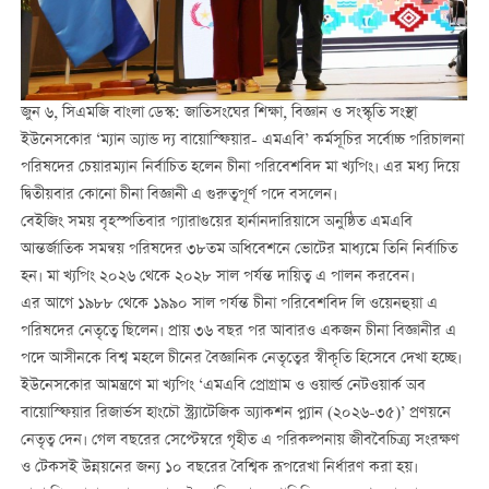
জুন ৬, সিএমজি বাংলা ডেস্ক: জাতিসংঘের শিক্ষা, বিজ্ঞান ও সংস্কৃতি সংস্থা
ইউনেসকোর ‘ম্যান অ্যান্ড দ্য বায়োস্ফিয়ার- এমএবি’ কর্মসূচির সর্বোচ্চ পরিচালনা
পরিষদের চেয়ারম্যান নির্বাচিত হলেন চীনা পরিবেশবিদ মা খ্যপিং। এর মধ্য দিয়ে
দ্বিতীয়বার কোনো চীনা বিজ্ঞানী এ গুরুত্বপূর্ণ পদে বসলেন।
বেইজিং সময় বৃহস্পতিবার প্যারাগুয়ের হার্নানদারিয়াসে অনুষ্ঠিত এমএবি
আন্তর্জাতিক সমন্বয় পরিষদের ৩৮তম অধিবেশনে ভোটের মাধ্যমে তিনি নির্বাচিত
হন। মা খ্যপিং ২০২৬ থেকে ২০২৮ সাল পর্যন্ত দায়িত্ব এ পালন করবেন।
এর আগে ১৯৮৮ থেকে ১৯৯০ সাল পর্যন্ত চীনা পরিবেশবিদ লি ওয়েনহুয়া এ
পরিষদের নেতৃত্বে ছিলেন। প্রায় ৩৬ বছর পর আবারও একজন চীনা বিজ্ঞানীর এ
পদে আসীনকে বিশ্ব মহলে চীনের বৈজ্ঞানিক নেতৃত্বের স্বীকৃতি হিসেবে দেখা হচ্ছে।
ইউনেসকোর আমন্ত্রণে মা খ্যপিং ‘এমএবি প্রোগ্রাম ও ওয়ার্ল্ড নেটওয়ার্ক অব
বায়োস্ফিয়ার রিজার্ভস হাংচৌ স্ট্র্যাটেজিক অ্যাকশন প্ল্যান (২০২৬-৩৫)’ প্রণয়নে
নেতৃত্ব দেন। গেল বছরের সেপ্টেম্বরে গৃহীত এ পরিকল্পনায় জীববৈচিত্র্য সংরক্ষণ
ও টেকসই উন্নয়নের জন্য ১০ বছরের বৈশ্বিক রূপরেখা নির্ধারণ করা হয়।