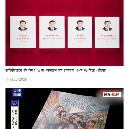
তাজিকিস্তানে ‘সি চিন পিং: দ্য গভর্ন্যান্স অব চায়না’র পঞ্চম খণ্ড নিয়ে পাঠচক্র
07-Aug-2026