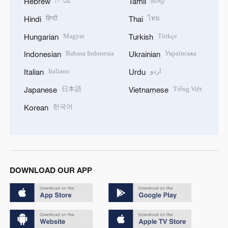
עברית
தமிழ்
Hebrew
Tamil
हिन्दी
ไทย
Hindi
Thai
Magyar
Türkçe
Hungarian
Turkish
Bahasa Indonesia
Українська
Indonesian
Ukrainian
Italiano
اردو
Italian
Urdu
日本語
Tiếng Việt
Japanese
Vietnamese
한국어
Korean
DOWNLOAD OUR APP