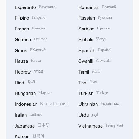
Esperanto
Română
Esperanto
Romanian
Filipino
Русский
Filipino
Russian
Français
Српски
French
Serbian
Deutsch
සිංහල
German
Sinhala
Ελληνικά
Español
Greek
Spanish
Hausa
Kiswahili
Hausa
Swahili
עברית
தமிழ்
Hebrew
Tamil
हिन्दी
ไทย
Hindi
Thai
Magyar
Türkçe
Hungarian
Turkish
Bahasa Indonesia
Українська
Indonesian
Ukrainian
Italiano
اردو
Italian
Urdu
日本語
Tiếng Việt
Japanese
Vietnamese
한국어
Korean