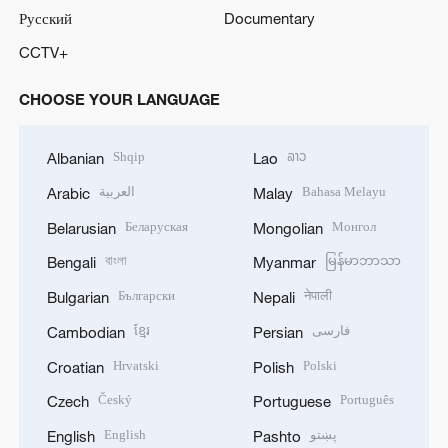
Русский
Documentary
CCTV+
CHOOSE YOUR LANGUAGE
Shqip
ລາວ
Albanian
Lao
العربية
Bahasa Melayu
Arabic
Malay
Беларуская
Монгол
Belarusian
Mongolian
বাংলা
မြန်မာဘာသာ
Bengali
Myanmar
Български
नेपाली
Bulgarian
Nepali
ខ្មែរ
فارسی
Cambodian
Persian
Hrvatski
Polski
Croatian
Polish
Český
Português
Czech
Portuguese
English
پښتو
English
Pashto