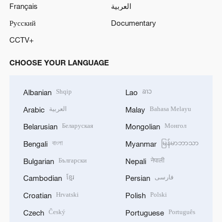
Français
العربية
Русский
Documentary
CCTV+
CHOOSE YOUR LANGUAGE
Shqip
ລາວ
Albanian
Lao
العربية
Bahasa Melayu
Arabic
Malay
Беларуская
Монгол
Belarusian
Mongolian
বাংলা
မြန်မာဘာသာ
Bengali
Myanmar
Български
नेपाली
Bulgarian
Nepali
ខ្មែរ
فارسی
Cambodian
Persian
Hrvatski
Polski
Croatian
Polish
Český
Português
Czech
Portuguese