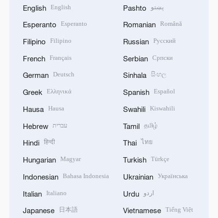
English
پښتو
English
Pashto
Esperanto
Română
Esperanto
Romanian
Filipino
Русский
Filipino
Russian
Français
Српски
French
Serbian
Deutsch
සිංහල
German
Sinhala
Ελληνικά
Español
Greek
Spanish
Hausa
Kiswahili
Hausa
Swahili
עברית
தமிழ்
Hebrew
Tamil
हिन्दी
ไทย
Hindi
Thai
Magyar
Türkçe
Hungarian
Turkish
Bahasa Indonesia
Українська
Indonesian
Ukrainian
Italiano
اردو
Italian
Urdu
日本語
Tiếng Việt
Japanese
Vietnamese