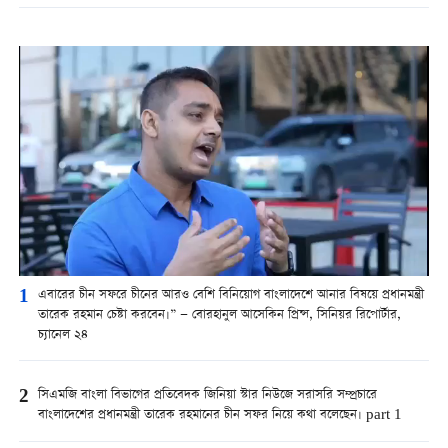
1
এবারের চীন সফরে চীনের আরও বেশি বিনিয়োগ বাংলাদেশে আনার বিষয়ে প্রধানমন্ত্রী
তারেক রহমান চেষ্টা করবেন।” — বোরহানুল আসেকিন প্রিন্স, সিনিয়র রিপোর্টার,
চ্যানেল ২৪
2
সিএমজি বাংলা বিভাগের প্রতিবেদক জিনিয়া স্টার নিউজে সরাসরি সম্প্রচারে
বাংলাদেশের প্রধানমন্ত্রী তারেক রহমানের চীন সফর নিয়ে কথা বলেছেন। part 1