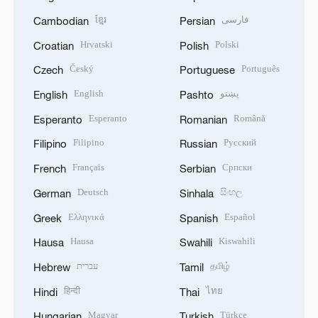
ខ្មែរ
فارسی
Cambodian
Persian
Hrvatski
Polski
Croatian
Polish
Český
Português
Czech
Portuguese
English
پښتو
English
Pashto
Esperanto
Română
Esperanto
Romanian
Filipino
Русский
Filipino
Russian
Français
Српски
French
Serbian
Deutsch
සිංහල
German
Sinhala
Ελληνικά
Español
Greek
Spanish
Hausa
Kiswahili
Hausa
Swahili
עברית
தமிழ்
Hebrew
Tamil
हिन्दी
ไทย
Hindi
Thai
Magyar
Türkçe
Hungarian
Turkish