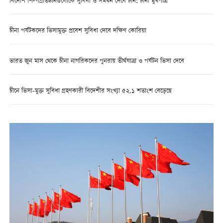
বিদেশি শিল্পপ্রতিষ্ঠানগুলোকে সুবিধা ও সমর্থন দেবে চীন: চীনা মুখপাত্র
চীনা পর্যটকদের ভিসামুক্ত প্রবেশ সুবিধা দেবে দক্ষিণ কোরিয়া
ভারত জুন মাস থেকে চীনা নাগরিকদের পুনরায় তীর্থযাত্রা ও পর্যটন ভিসা দেবে
চীনে ভিসা-মুক্ত সুবিধা গ্রহণকারী বিদেশীর সংখ্যা ৫২.১ শতাংশ বেড়েছে