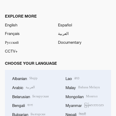
EXPLORE MORE
English
Español
Français
العربية
Русский
Documentary
CCTV+
CHOOSE YOUR LANGUAGE
Shqip
ລາວ
Albanian
Lao
العربية
Bahasa Melayu
Arabic
Malay
Беларуская
Монгол
Belarusian
Mongolian
বাংলা
မြန်မာဘာသာ
Bengali
Myanmar
Български
नेपाली
Bulgarian
Nepali