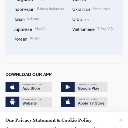
Bahasa Indonesia
Українська
Indonesian
Ukrainian
Italiano
اردو
Italian
Urdu
日本語
Tiếng Việt
Japanese
Vietnamese
한국어
Korean
DOWNLOAD OUR APP
Copyright © 2024 CGTN.
Our Privacy Statement & Cookie Policy
京ICP备20000184号