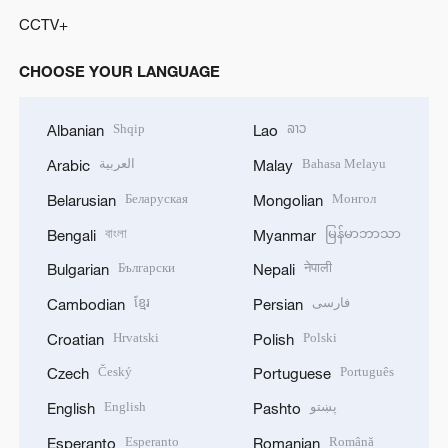
CCTV+
CHOOSE YOUR LANGUAGE
Shqip
ລາວ
Albanian
Lao
العربية
Bahasa Melayu
Arabic
Malay
Беларуская
Монгол
Belarusian
Mongolian
বাংলা
မြန်မာဘာသာ
Bengali
Myanmar
Български
नेपाली
Bulgarian
Nepali
ខ្មែរ
فارسی
Cambodian
Persian
Hrvatski
Polski
Croatian
Polish
Český
Português
Czech
Portuguese
English
پښتو
English
Pashto
Esperanto
Română
Esperanto
Romanian