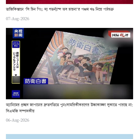
তাজিকিস্তানে ‘সি চিন পিং: দ্য গভর্ন্যান্স অব চায়না’র পঞ্চম খণ্ড নিয়ে পাঠচক্র
07-Aug-2026
অ্যানিমের প্রচ্ছদ জাপানের দ্রুতগতিতে পুনঃসামরিকীকরণের উচ্চাকাঙ্ক্ষা লুকাতে পারছে না:
সিএমজি সম্পাদকীয়
06-Aug-2026