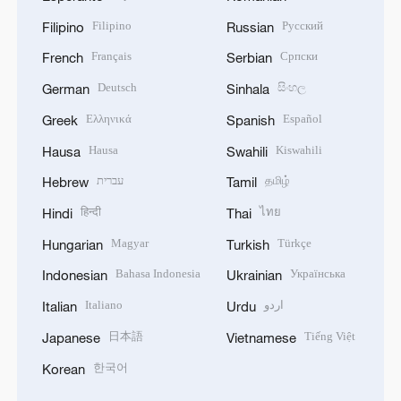
Filipino
Русский
Filipino
Russian
Français
Српски
French
Serbian
Deutsch
සිංහල
German
Sinhala
Ελληνικά
Español
Greek
Spanish
Hausa
Kiswahili
Hausa
Swahili
עברית
தமிழ்
Hebrew
Tamil
हिन्दी
ไทย
Hindi
Thai
Magyar
Türkçe
Hungarian
Turkish
Bahasa Indonesia
Українська
Indonesian
Ukrainian
Italiano
اردو
Italian
Urdu
日本語
Tiếng Việt
Japanese
Vietnamese
한국어
Korean