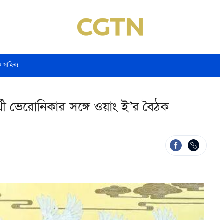
ও সাহিত্য
থী ভেরোনিকার সঙ্গে ওয়াং ই’র বৈঠক