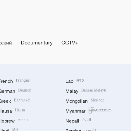
сский
Documentary
CCTV+
French
Français
Lao
ລາວ
German
Deutsch
Malay
Bahasa Melayu
Greek
Ελληνικά
Mongolian
Монгол
Hausa
Hausa
Myanmar
မြန်မာဘာသာ
Hebrew
עברית
Nepali
नेपाली
Hindi
हिन्दी
Persian
فارسی