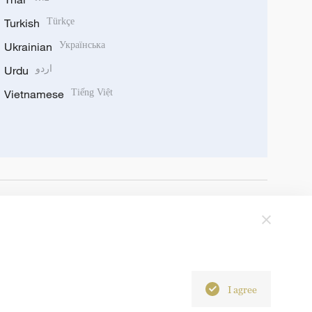
Turkish
Türkçe
Ukrainian
Українська
Urdu
اردو
Vietnamese
Tiếng Việt
I agree
6