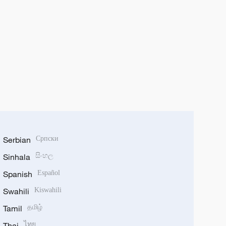
Serbian
Српски
Sinhala
සිංහල
Spanish
Español
Swahili
Kiswahili
Tamil
தமிழ்
Thai
ไทย