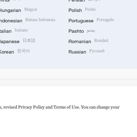
Hungarian
Magyar
Polish
Polski
Indonesian
Bahasa Indonesia
Portuguese
Português
Italian
Italiano
Pashto
پښتو
Japanese
日本語
Romanian
Română
Korean
한국어
Russian
Русский
es, revised Privacy Policy and Terms of Use. You can change your
备 11010502050052号
Disinformation report hotline: 010-8506146