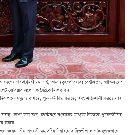
্য ও দেশের পররাষ্ট্রমন্ত্রী ওয়াং ই, আজ (বৃহস্পতিবার) বেইজিংয়ে, জাতিসংঘের
াচেলেট জেরিয়ার সঙ্গে এক বৈঠকে মিলিত হন।
জাতিসংঘকে সমুন্নত রাখতে, পুনরুজ্জীবিত করতে, এবং শক্তিশালী করতে কাজ
সদস্য। আশা করা যায়, জাতিসংঘ সংস্কারের মাধ্যমে নিজেকে পুনরুজ্জীবিত
ালন করবে।
 পালন করেন। চীন পরবর্তী মহাসচিব নির্বাচনে দায়িত্বশীল ও গঠনমূলকভাবে