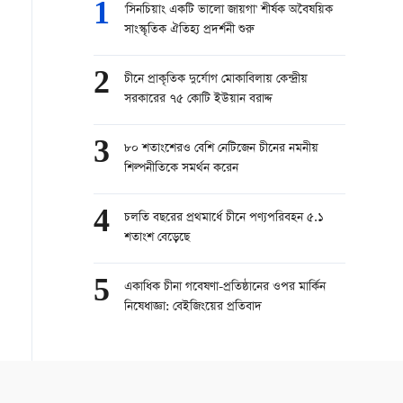
1
'সিনচিয়াং একটি ভালো জায়গা' শীর্ষক অবৈষয়িক
সাংস্কৃতিক ঐতিহ্য প্রদর্শনী শুরু
2
চীনে প্রাকৃতিক দুর্যোগ মোকাবিলায় কেন্দ্রীয়
সরকারের ৭৫ কোটি ইউয়ান বরাদ্দ
3
৮০ শতাংশেরও বেশি নেটিজেন চীনের নমনীয়
শিল্পনীতিকে সমর্থন করেন
4
চলতি বছরের প্রথমার্ধে চীনে পণ্যপরিবহন ৫.১
শতাংশ বেড়েছে
5
একাধিক চীনা গবেষণা-প্রতিষ্ঠানের ওপর মার্কিন
নিষেধাজ্ঞা: বেইজিংয়ের প্রতিবাদ