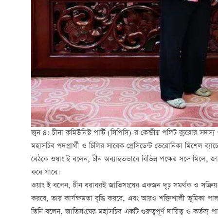
জুন ৪: চীনা কমিউনিস্ট পার্টি (সিপিসি)-র কেন্দ্রীয় পলিট ব্যুরোর সদস
মহাসচিব পদপ্রার্থী ও চিলির সাবেক প্রেসিডেন্ট ভেরোনিকা মিশেল ব্য
বৈঠকে ওয়াং ই বলেন, চীন অব্যাহতভাবে বিভিন্ন পক্ষের সঙ্গে মিলে, 
করে যাবে।
ওয়াং ই বলেন, চীন বরাবরই জাতিসংঘের একজন দৃঢ় সমর্থক ও সক্রিয় 
করবে, তার কার্যক্ষমতা বৃদ্ধি করবে, এবং আরও শক্তিশালী ভূমিকা প
তিনি বলেন, জাতিসংঘের মহাসচিব একটি গুরুত্বপূর্ণ দায়িত্ব ও কর্তব্য