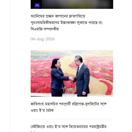
অ্যানিমের প্রচ্ছদ জাপানের দ্রুতগতিতে
পুনঃসামরিকীকরণের উচ্চাকাঙ্ক্ষা লুকাতে পারছে না:
সিএমজি সম্পাদকীয়
06-Aug-2026
জাতিসংঘ মহাসচিব পদপ্রার্থী রদ্রিগেজ-বুলকিটের সঙ্গে
ওয়াং ই’র বৈঠক
বেইজিংয়ে ওয়াং ই’র সঙ্গে ভিয়েতনামের পররাষ্ট্রমন্ত্রীর