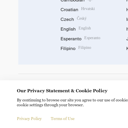
Croatian
Hrvatski
Czech
Český
English
English
Esperanto
Esperanto
Filipino
Filipino
DOWNLOAD OUR APP
Our Privacy Statement & Cookie Policy
By continuing to browse our site you agree to our use of cooki
cookie settings through your browser.
Privacy Policy
Terms of Use
Copyright © 2024 CGTN.
京ICP备20000184号
京公网安