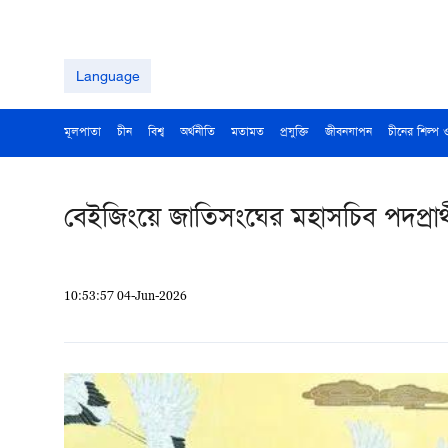
Language
মূলপাতা
চীন
বিশ্ব
অর্থনীতি
মতামত
প্রযুক্তি
জীবনযাপন
চীনের শিল্প 
বেইজিংয়ে জাতিসংঘের মহাসচিব পদপ্রার্
10:53:57 04-Jun-2026