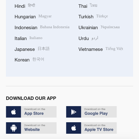
हिन्दी
ไทย
Hindi
Thai
Magyar
Türkçe
Hungarian
Turkish
Bahasa Indonesia
Українська
Indonesian
Ukrainian
Italiano
اردو
Italian
Urdu
日本語
Tiếng Việt
Japanese
Vietnamese
한국어
Korean
DOWNLOAD OUR APP