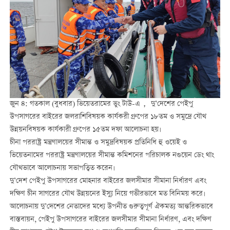
জুন ৪: গতকাল (বুধবার) ভিয়েতরামের ভুং টাউ-এ， দু’দেশের পেইপু
উপসাগরের বাইরের জলরাশিবিষয়ক কার্যকরী গ্রুপের ১৮তম ও সমুদ্রে যৌথ
উন্নয়নবিষয়ক কার্যকারী গ্রুপের ১৫তম দফা আলোচনা হয়।
চীনা পররাষ্ট্র মন্ত্রণালয়ের সীমান্ত ও সমুদ্রবিষয়ক প্রতিনিধি হু ওয়েই ও
ভিয়েতনামের পররাষ্ট্র মন্ত্রণালয়ের সীমান্ত কমিশনের পরিচালক নগুয়েন ডেং থাং
যৌথভাবে আলোচনায় সভাপত্বিত করেন।
দু’দেশ পেইপু উপসাগরের মোহনার বাইরের জলসীমার সীমানা নির্ধারণ এবং
দক্ষিণ চীন সাগরের যৌথ উন্নয়নের ইস্যু নিয়ে গভীরভাবে মত বিনিময় করে।
আলোচনায় দু’দেশের নেতাদের মধ্যে উপনীত গুরুত্বপূর্ণ ঐকমত্য আন্তরিকভাবে
বাস্তবায়ন, পেইপু উপসাগরের বাইরের জলসীমার সীমানা নির্ধারণ, এবং দক্ষিণ