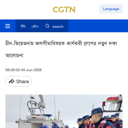
Language
টিভি
রেডিও
search
চীন-ভিয়েতনাম জলসীমাবিষয়ক কার্যকরী গ্রুপের নতুন দফা
আলোচনা
09:26:03 04-Jun-2026
Share