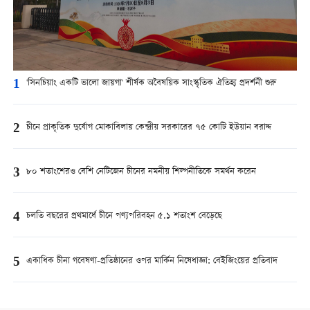
1
'সিনচিয়াং একটি ভালো জায়গা' শীর্ষক অবৈষয়িক সাংস্কৃতিক ঐতিহ্য প্রদর্শনী শুরু
2
চীনে প্রাকৃতিক দুর্যোগ মোকাবিলায় কেন্দ্রীয় সরকারের ৭৫ কোটি ইউয়ান বরাদ্দ
3
৮০ শতাংশেরও বেশি নেটিজেন চীনের নমনীয় শিল্পনীতিকে সমর্থন করেন
4
চলতি বছরের প্রথমার্ধে চীনে পণ্যপরিবহন ৫.১ শতাংশ বেড়েছে
5
একাধিক চীনা গবেষণা-প্রতিষ্ঠানের ওপর মার্কিন নিষেধাজ্ঞা: বেইজিংয়ের প্রতিবাদ