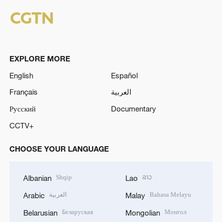
EXPLORE MORE
English
Español
Français
العربية
Русский
Documentary
CCTV+
CHOOSE YOUR LANGUAGE
Shqip
ລາວ
Albanian
Lao
العربية
Bahasa Melayu
Arabic
Malay
Беларуская
Монгол
Belarusian
Mongolian