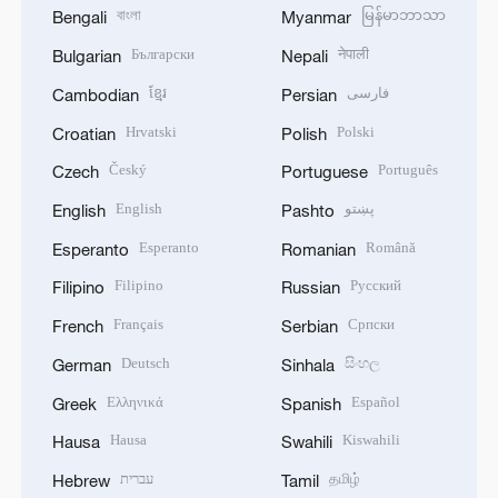
বাংলা
မြန်မာဘာသာ
Bengali
Myanmar
Български
नेपाली
Bulgarian
Nepali
ខ្មែរ
فارسی
Cambodian
Persian
Hrvatski
Polski
Croatian
Polish
Český
Português
Czech
Portuguese
English
پښتو
English
Pashto
Esperanto
Română
Esperanto
Romanian
Filipino
Русский
Filipino
Russian
Français
Српски
French
Serbian
Deutsch
සිංහල
German
Sinhala
Ελληνικά
Español
Greek
Spanish
Hausa
Kiswahili
Hausa
Swahili
עברית
தமிழ்
Hebrew
Tamil