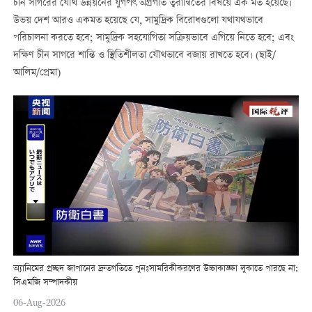
চীন সাগরের যৌথ উন্নয়নের যুগপৎ অগ্রগতি ত্বরান্বিতের বিষয়ে এক মত হয়েছে।
উভয় দেশ আরও একমত হয়েছে যে, সামুদ্রিক বিরোধগুলো যথাযথভাবে
পরিচালনা করতে হবে; সামুদ্রিক সহযোগিতা সক্রিয়ভাবে এগিয়ে নিতে হবে; এবং
দক্ষিণ চীন সাগরে শান্তি ও স্থিতিশীলতা যৌথভাবে বজায় রাখতে হবে। (ছাই/
আলিম/প্রেমা)
অ্যানিমের প্রচ্ছদ জাপানের দ্রুতগতিতে পুনঃসামরিকীকরণের উচ্চাকাঙ্ক্ষা লুকাতে পারছে না:
সিএমজি সম্পাদকীয়
06-Aug-2026