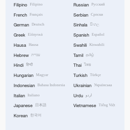
Filipino
Русский
Filipino
Russian
Français
Српски
French
Serbian
Deutsch
සිංහල
German
Sinhala
Ελληνικά
Español
Greek
Spanish
Hausa
Kiswahili
Hausa
Swahili
עברית
தமிழ்
Hebrew
Tamil
हिन्दी
ไทย
Hindi
Thai
Magyar
Türkçe
Hungarian
Turkish
Bahasa Indonesia
Українська
Indonesian
Ukrainian
Italiano
اردو
Italian
Urdu
日本語
Tiếng Việt
Japanese
Vietnamese
한국어
Korean