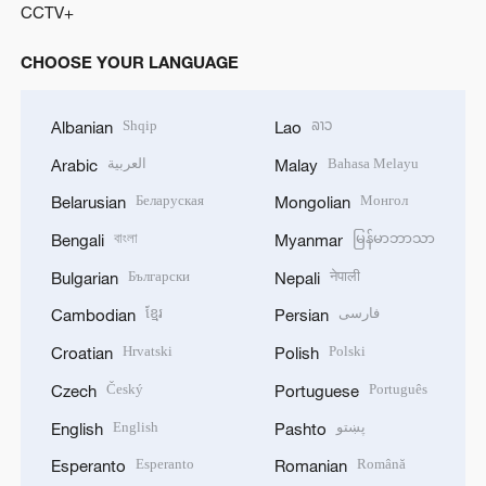
CCTV+
CHOOSE YOUR LANGUAGE
Shqip
ລາວ
Albanian
Lao
العربية
Bahasa Melayu
Arabic
Malay
Беларуская
Монгол
Belarusian
Mongolian
বাংলা
မြန်မာဘာသာ
Bengali
Myanmar
Български
नेपाली
Bulgarian
Nepali
ខ្មែរ
فارسی
Cambodian
Persian
Hrvatski
Polski
Croatian
Polish
Český
Português
Czech
Portuguese
English
پښتو
English
Pashto
Esperanto
Română
Esperanto
Romanian