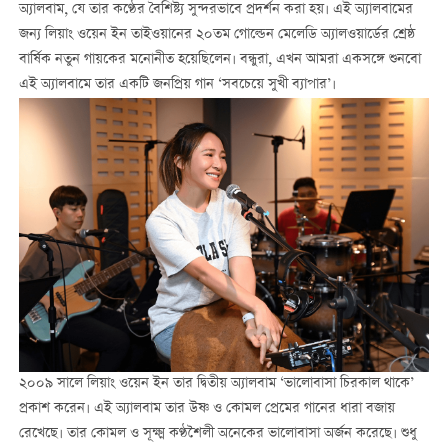
অ্যালবাম, যে তার কণ্ঠের বৈশিষ্ট্য সুন্দরভাবে প্রদর্শন করা হয়। এই অ্যালবামের
জন্য লিয়াং ওয়েন ইন তাইওয়ানের ২০তম গোল্ডেন মেলেডি অ্যালওয়ার্ডের শ্রেষ্ঠ
বার্ষিক নতুন গায়কের মনোনীত হয়েছিলেন। বন্ধুরা, এখন আমরা একসঙ্গে শুনবো
এই অ্যালবামে তার একটি জনপ্রিয় গান ‘সবচেয়ে সুখী ব্যাপার’।
২০০৯ সালে লিয়াং ওয়েন ইন তার দ্বিতীয় অ্যালবাম ‘ভালোবাসা চিরকাল থাকে’
প্রকাশ করেন। এই অ্যালবাম তার উষ্ণ ও কোমল প্রেমের গানের ধারা বজায়
রেখেছে। তার কোমল ও সূক্ষ্ম কণ্ঠশৈলী অনেকের ভালোবাসা অর্জন করেছে। শুধু