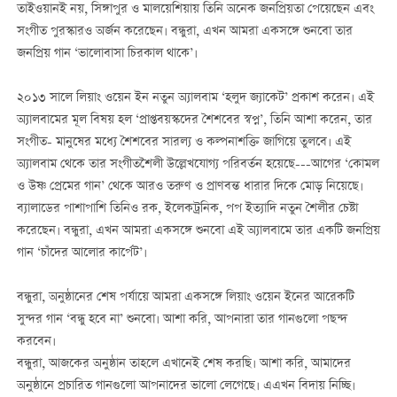
তাইওয়ানই নয়, সিঙ্গাপুর ও মালয়েশিয়ায় তিনি অনেক জনপ্রিয়তা পেয়েছেন এবং
সংগীত পুরস্কারও অর্জন করেছেন। বন্ধুরা, এখন আমরা একসঙ্গে শুনবো তার
জনপ্রিয় গান ‘ভালোবাসা চিরকাল থাকে’।
২০১৩ সালে লিয়াং ওয়েন ইন নতুন অ্যালবাম ‘হলুদ জ্যাকেট’ প্রকাশ করেন। এই
অ্যালবামের মূল বিষয় হল ‘প্রাপ্তবয়স্কদের শৈশবের স্বপ্ন’, তিনি আশা করেন, তার
সংগীত- মানুষের মধ্যে শৈশবের সারল্য ও কল্পনাশক্তি জাগিয়ে তুলবে। এই
অ্যালবাম থেকে তার সংগীতশৈলী উল্লেখযোগ্য পরিবর্তন হয়েছে---আগের ‘কোমল
ও উষ্ণ প্রেমের গান’ থেকে আরও তরুণ ও প্রাণবন্ত ধারার দিকে মোড় নিয়েছে।
ব্যালাডের পাশাপাশি তিনিও রক, ইলেকট্রনিক, পপ ইত্যাদি নতুন শৈলীর চেষ্টা
করেছেন। বন্ধুরা, এখন আমরা একসঙ্গে শুনবো এই অ্যালবামে তার একটি জনপ্রিয়
গান ‘চাঁদের আলোর কার্পেট’।
বন্ধুরা, অনুষ্ঠানের শেষ পর্যায়ে আমরা একসঙ্গে লিয়াং ওয়েন ইনের আরেকটি
সুন্দর গান ‘বন্ধু হবে না’ শুনবো। আশা করি, আপনারা তার গানগুলো পছন্দ
করবেন।
বন্ধুরা, আজকের অনুষ্ঠান তাহলে এখানেই শেষ করছি। আশা করি, আমাদের
অনুষ্ঠানে প্রচারিত গানগুলো আপনাদের ভালো লেগেছে। এএখন বিদায় নিচ্ছি।