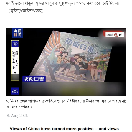
সবাই ভালো থাকুন, সুন্দর থাকুন ও সুস্থ থাকুন। আবার কথা হবে। চাই চিয়ান।
（তুহিনা/তৌহিদ/শুয়েই）
অ্যানিমের প্রচ্ছদ জাপানের দ্রুতগতিতে পুনঃসামরিকীকরণের উচ্চাকাঙ্ক্ষা লুকাতে পারছে না:
সিএমজি সম্পাদকীয়
06-Aug-2026