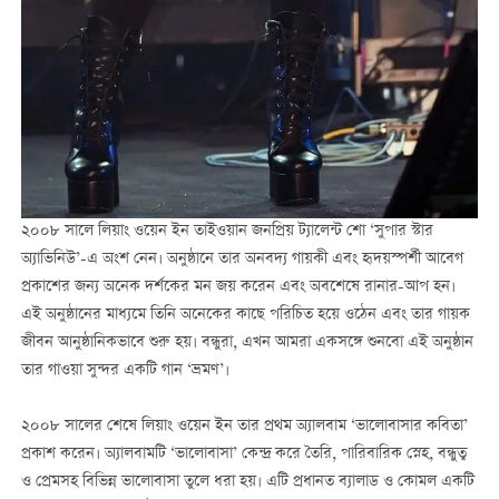
২০০৮ সালে লিয়াং ওয়েন ইন তাইওয়ান জনপ্রিয় ট্যালেন্ট শো ‘সুপার স্টার
অ্যাভিনিউ’-এ অংশ নেন। অনুষ্ঠানে তার অনবদ্য গায়কী এবং হৃদয়স্পর্শী আবেগ
প্রকাশের জন্য অনেক দর্শকের মন জয় করেন এবং অবশেষে রানার-আপ হন।
এই অনুষ্ঠানের মাধ্যমে তিনি অনেকের কাছে পরিচিত হয়ে ওঠেন এবং তার গায়ক
জীবন আনুষ্ঠানিকভাবে শুরু হয়। বন্ধুরা, এখন আমরা একসঙ্গে শুনবো এই অনুষ্ঠান
তার গাওয়া সুন্দর একটি গান ‘ভ্রমণ’।
২০০৮ সালের শেষে লিয়াং ওয়েন ইন তার প্রথম অ্যালবাম ‘ভালোবাসার কবিতা’
প্রকাশ করেন। অ্যালবামটি ‘ভালোবাসা’ কেন্দ্র করে তৈরি, পারিবারিক স্নেহ, বন্ধুত্ব
ও প্রেমসহ বিভিন্ন ভালোবাসা তুলে ধরা হয়। এটি প্রধানত ব্যালাড ও কোমল একটি