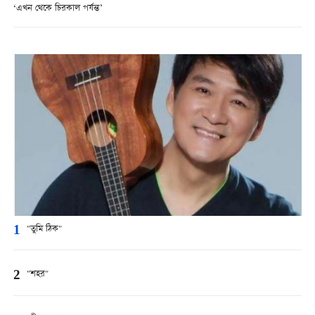
‘এখন থেকে চিরকাল পর্যন্ত’
1
"তুমি ঠিক"
2
"শহর"