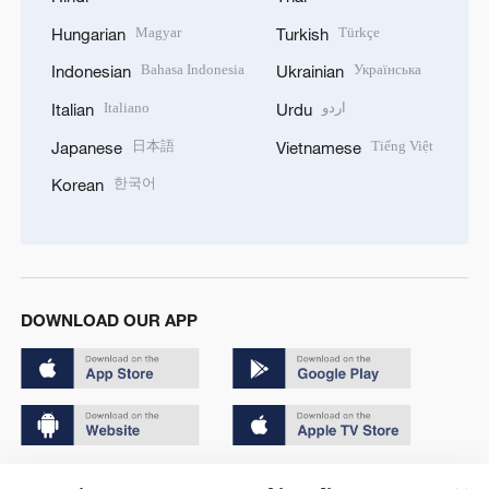
Magyar
Türkçe
Hungarian
Turkish
Bahasa Indonesia
Українська
Indonesian
Ukrainian
Italiano
اردو
Italian
Urdu
日本語
Tiếng Việt
Japanese
Vietnamese
한국어
Korean
DOWNLOAD OUR APP
Copyright © 2024 CGTN.