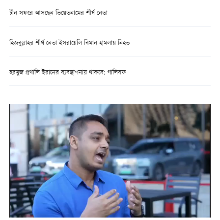
চীন সফরে আসছেন ভিয়েতনামের শীর্ষ নেতা
হিজবুল্লাহর শীর্ষ নেতা ইসরায়েলি বিমান হামলায় নিহত
হরমুজ প্রণালি ইরানের ব্যবস্থাপনায় থাকবে: গালিবফ