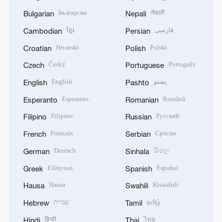
Български
नेपाली
Bulgarian
Nepali
ខ្មែរ
فارسی
Cambodian
Persian
Hrvatski
Polski
Croatian
Polish
Český
Português
Czech
Portuguese
English
پښتو
English
Pashto
Esperanto
Română
Esperanto
Romanian
Filipino
Русский
Filipino
Russian
Français
Српски
French
Serbian
Deutsch
සිංහල
German
Sinhala
Ελληνικά
Español
Greek
Spanish
Hausa
Kiswahili
Hausa
Swahili
עברית
தமிழ்
Hebrew
Tamil
हिन्दी
ไทย
Hindi
Thai