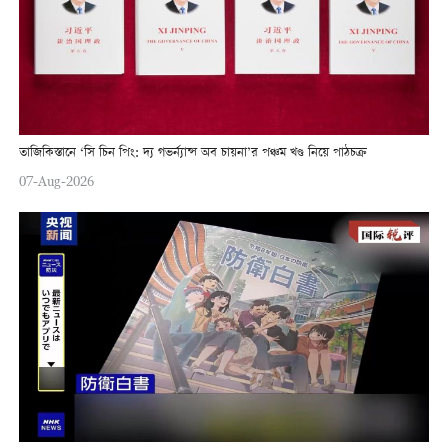
তাজিকিস্তানে ‘সি চিন পিং: দ্য গভর্ন্যান্স অব চায়না’র পঞ্চম খণ্ড নিয়ে পাঠচক্র
07-Aug-2026