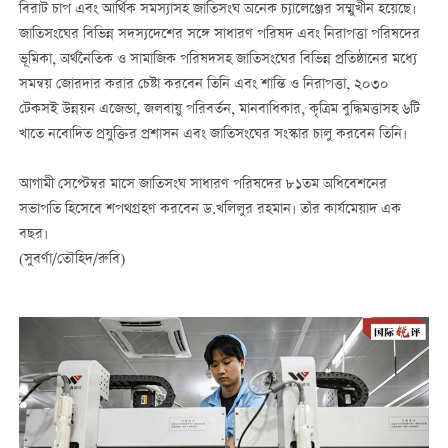
বিরাট চাপ এবং আর্থিক সমস্যাসহ জাতিসংঘ অনেক চ্যালেঞ্জের সম্মুখীন হয়েছে।
জাতিসংঘের বিভিন্ন সদস্যদেশের সঙ্গে সাধারণ পরিষদ এবং নিরাপত্তা পরিষদের
ভূমিকা, অর্থনৈতিক ও সামাজিক পরিষদসহ জাতিসংঘের বিভিন্ন প্রতিষ্ঠানের মধ্যে
সমন্বয় জোরদার করার চেষ্টা করবেন তিনি এবং শান্তি ও নিরাপত্তা, ২০৩০
টেকসই উন্নয়ন ‌এজেন্ডা, জলবায়ু পরিবর্তন, মানবাধিকার, কৃত্রিম বুদ্ধিমত্তাসহ ৬টি
খাতে নবোদিত প্রযুক্তির প্রশাসন এবং জাতিসংঘের সংস্কার চালু করবেন তিনি।
আগামী সেপ্টেম্বর মাসে জাতিসংঘ সাধারণ পরিষদের ৮১তম অধিবেশনের
সভাপতি হিসেবে শপথগ্রহণ করবেন ড.খলিলুর রহমান। তাঁর কার্যমেয়াদ এক
বছর।
(সুবর্ণা/তৌহিদ/রুবি)