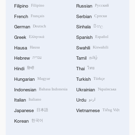
Filipino
Русский
Filipino
Russian
Français
Српски
French
Serbian
Deutsch
සිංහල
German
Sinhala
Ελληνικά
Español
Greek
Spanish
Hausa
Kiswahili
Hausa
Swahili
עברית
தமிழ்
Hebrew
Tamil
हिन्दी
ไทย
Hindi
Thai
Magyar
Türkçe
Hungarian
Turkish
Bahasa Indonesia
Українська
Indonesian
Ukrainian
Italiano
اردو
Italian
Urdu
日本語
Tiếng Việt
Japanese
Vietnamese
한국어
Korean