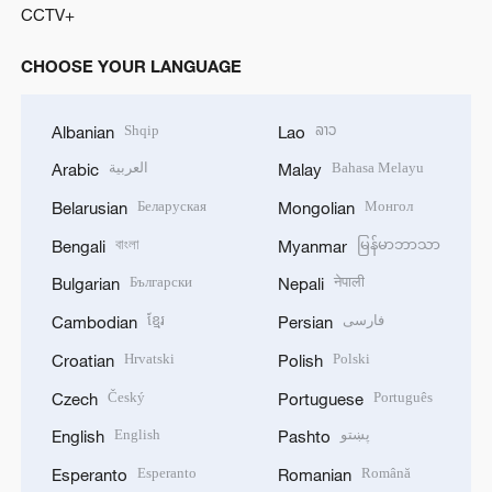
CCTV+
CHOOSE YOUR LANGUAGE
Shqip
ລາວ
Albanian
Lao
العربية
Bahasa Melayu
Arabic
Malay
Беларуская
Монгол
Belarusian
Mongolian
বাংলা
မြန်မာဘာသာ
Bengali
Myanmar
Български
नेपाली
Bulgarian
Nepali
ខ្មែរ
فارسی
Cambodian
Persian
Hrvatski
Polski
Croatian
Polish
Český
Português
Czech
Portuguese
English
پښتو
English
Pashto
Esperanto
Română
Esperanto
Romanian