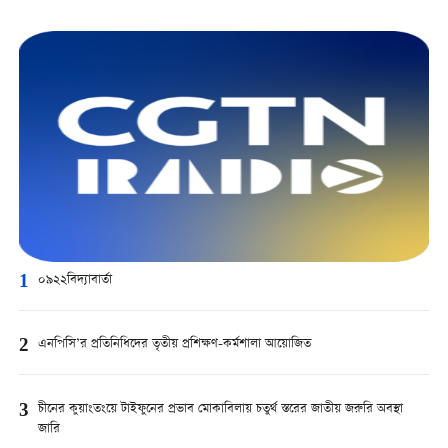
1
০৯২২বিদ্যাবার্তা
2
এনপিসি’র প্রতিনিধিদের তৃতীয় প্রশিক্ষণ-কর্মশালা আয়োজিত
3
চীনের কুয়াংতংয়ে টাইফুনের প্রভাব মোকাবিলায় চতুর্থ স্তরের জাতীয় জরুরি অবস্থা
জারি