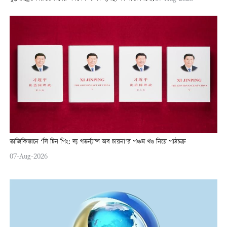
তাজিকিস্তানে ‘সি চিন পিং: দ্য গভর্ন্যান্স অব চায়না’র পঞ্চম খণ্ড নিয়ে পাঠচক্র
07-Aug-2026