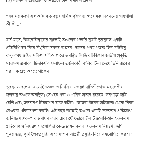
(২) মরুকরণ প্রতিরোধ ও নিয়ন্ত্রণে চীনা সমাধান প্রদান
"এই মরুকরণ এলাকাটি কত বড়? বার্ষিক বৃষ্টিপাত কত? মরু নিরসনের গাছপালা
কী কী..."
মার্চ মাসে, উজবেকিস্তানের নাভোই অঞ্চলের গভর্নর নুমাট তুরসুনভ একটি
প্রতিনিধি দল নিয়ে নিংসিয়া সফরে আসেন। তাদের প্রথম গন্তব্য ছিল মাউউসু
বালুকাময় জমির দক্ষিণ-পশ্চিম প্রান্তে অবস্থিত লিংউ বাইজিথান জাতীয় প্রকৃতি
সংরক্ষণ এলাকা। চিত্তাকর্ষক ফলাফল অর্জনকারী বালির টিলা দেখে তিনি একের
পর এক প্রশ্ন করতে থাকেন।
তুরসুনভ বলেন, নাভোই অঞ্চল ও নিংসিয়া উভয়ই নাতিশীতোষ্ণ মহাদেশীয়
জলবায়ু অঞ্চলে অবস্থিত। সেখানে খরা ও পানির অভাব রয়েছে, লবণাক্ত জমি
বেশি এবং মরুকরণ নিয়ন্ত্রণের কাজ কঠিন। "আমরা চীনের অভিজ্ঞতা থেকে শিক্ষা
নেওয়ার পরিকল্পনা করছি। এই বছর নাভোই অঞ্চলে একটি মরুকরণ প্রতিরোধ
ও নিয়ন্ত্রণ প্রকল্প বাস্তবায়ন করব এবং যৌথভাবে চীন-উজবেকিস্তান মরুকরণ
প্রতিরোধ ও নিয়ন্ত্রণ সহযোগিতা কেন্দ্র স্থাপন করব। মরুকরণ নিয়ন্ত্রণ, জমি
পুনরুদ্ধার, কৃষি জৈবপ্রযুক্তি এবং সম্পদ-সাশ্রয়ী প্রযুক্তি নিয়ে সহযোগিতা করব।"