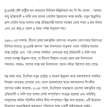
চুংওয়েই স্টেট রাষ্ট্রীয় বন খামারের সিনিয়র ইঞ্জিনিয়ার থাং সি মিং বলেন , ‘আমরা
বায়ু প্রতিরোধী ও বালি ধরে রাখার বেল্টের উন্নয়নের কাজ করছি। নতুন উদ্ভাবিত
ব্রাশ নেটের মতো ঘাসের বাক্স ঐতিহ্যবাহী ঘাসের বাক্সের চেয়ে সময় ও শ্রম বাঁচায়
এবং এর আয়ু ৫ থেকে ৬ বছর পর্যন্ত বাড়ানো যায়।’
১৯৫০-এর দশকে, চীনের প্রথম মরুভূমির রেলপথ—বাওলান রেলপথের নিরাপত্তা
নিশ্চিত করতে, চুংওয়েই জনগণ ‘মরু নিরসনের যাদুকর’ নামে পরিচিত ঘাসের
বাক্স প্রযুক্তি এবং ‘পাঁচ বেলার সমন্বিত’ রেলওয়ে বায়ু প্রতিরোধী ও বালি ধরে
রাখার ব্যবস্থা উদ্ভাবন করে, যা চীনের বিশ্বকে দেওয়া প্রথম মরু নিরসনের
সমাধান। আজও, ঘাসের বাক্স মরু নিরসনের ‘প্রধান চরিত্র’ হিসেবে রয়ে গেছে।
বহু বছর ধরে, নিংসিয়া নতুন প্রযুক্তি ও মডেল উদ্ভাবন করে মরুকরণের সমন্বিত
নিয়ন্ত্রণ অব্যাহত রেখেছে এবং দেশে প্রথমবারের মতো মরুকরণের বিপরীত
প্রবণতা অর্জন করেছে। ২০২৫ সালে, নিংসিয়ার অভ্যন্তরে তেংগার মরুভূমির বায়ু
প্রতিরোধী ও বালি ধরে রাখার বেল্ট সম্পূর্ণরূপে সংযুক্ত হয়েছে এবং মাউউসু
বালুকাময় জমির গতিশীল বালির টিলা সম্পূর্ণরূপে স্থির করা হয়েছে। এটি ইয়েলো
রিভারের অববাহিকায় মরুকরণ প্রতিরোধ যুদ্ধে একটি মাইলফলক অর্জন।