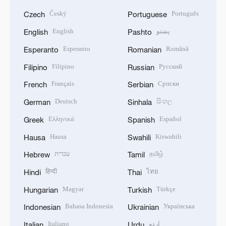
Český
Português
Czech
Portuguese
English
پښتو
English
Pashto
Esperanto
Română
Esperanto
Romanian
Filipino
Русский
Filipino
Russian
Français
Српски
French
Serbian
Deutsch
සිංහල
German
Sinhala
Ελληνικά
Español
Greek
Spanish
Hausa
Kiswahili
Hausa
Swahili
עברית
தமிழ்
Hebrew
Tamil
हिन्दी
ไทย
Hindi
Thai
Magyar
Türkçe
Hungarian
Turkish
Bahasa Indonesia
Українська
Indonesian
Ukrainian
Italiano
اردو
Italian
Urdu