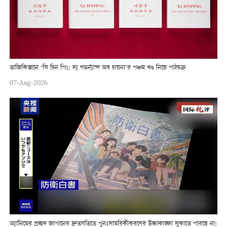
তাজিকিস্তানে ‘সি চিন পিং: দ্য গভর্ন্যান্স অব চায়না’র পঞ্চম খণ্ড নিয়ে পাঠচক্র
07-Aug-2026
অ্যানিমের প্রচ্ছদ জাপানের দ্রুতগতিতে পুনঃসামরিকীকরণের উচ্চাকাঙ্ক্ষা লুকাতে পারছে না: