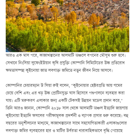
আরও এক মাস পরে, কাজাখস্তানের আলমাটি অঞ্চলে বপনের মৌসুম শুরু হবে।
সেখানে নিংসিয়া লুফেংইউয়ান কৃষি প্রযুক্তি কোম্পানি লিমিটেডের উচ্চ প্রতিরোধ
ক্ষমতাসম্পন্ন কুইনোয়া জাত লবণাক্ত জমিতে নতুন জীবন নিয়ে আসবে।
কোম্পানির চেয়ারম্যান উ সিয়া রুই বলেন, "কুইনোয়ার হেক্টরপ্রতি আয় গমের
চেয়ে বেশি এবং এর খড় উচ্চ প্রোটিনযুক্ত ঘাস হিসেবে পশুপালনে ব্যবহার করা
যায়। এটি মরুকরণ এলাকার জন্য একটি টেকসই উন্নয়ন মডেল প্রদান করে,"
তিনি আরও জানান, কোম্পানি ২০১৮ সাল থেকে আলমাটি অঞ্চল ইত্যাদি জায়গায়
কুইনোয়া ইত্যাদি ফসলের পরীক্ষামূলক প্রদর্শনী ও ব্যাপক প্রসার শুরু করেছে। বহু
বছরের অনুশীলনের মাধ্যমে, কাজাখস্তানের সাথে সহযোগিতাকারী এলাকাগুলোর
লবণাক্ত জমির ব্যবহারের হার ও মাটির উর্বরতা ধারাবাহিকভাবে বৃদ্ধি পেয়েছে