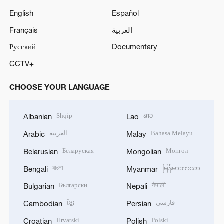
English
Español
Français
العربية
Русский
Documentary
CCTV+
CHOOSE YOUR LANGUAGE
Shqip
ລາວ
Albanian
Lao
العربية
Bahasa Melayu
Arabic
Malay
Беларуская
Монгол
Belarusian
Mongolian
বাংলা
မြန်မာဘာသာ
Bengali
Myanmar
Български
नेपाली
Bulgarian
Nepali
ខ្មែរ
فارسی
Cambodian
Persian
Hrvatski
Polski
Croatian
Polish