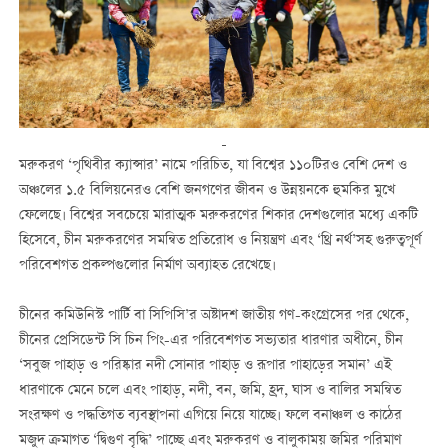
মরুকরণ ‘পৃথিবীর ক্যান্সার’ নামে পরিচিত, যা বিশ্বের ১১০টিরও বেশি দেশ ও
অঞ্চলের ১.৫ বিলিয়নেরও বেশি জনগণের জীবন ও উন্নয়নকে হুমকির মুখে
ফেলেছে। বিশ্বের সবচেয়ে মারাত্মক মরুকরণের শিকার দেশগুলোর মধ্যে একটি
হিসেবে, চীন মরুকরণের সমন্বিত প্রতিরোধ ও নিয়ন্ত্রণ এবং ‘থ্রি নর্থ’সহ গুরুত্বপূর্ণ
পরিবেশগত প্রকল্পগুলোর নির্মাণ অব্যাহত রেখেছে।
চীনের কমিউনিস্ট পার্টি বা সিপিসি’র অষ্টাদশ জাতীয় গণ-কংগ্রেসের পর থেকে,
চীনের প্রেসিডেন্ট সি চিন পিং-এর পরিবেশগত সভ্যতার ধারণার অধীনে, চীন
‘সবুজ পাহাড় ও পরিষ্কার নদী সোনার পাহাড় ও রূপার পাহাড়ের সমান’ এই
ধারণাকে মেনে চলে এবং পাহাড়, নদী, বন, জমি, হ্রদ, ঘাস ও বালির সমন্বিত
সংরক্ষণ ও পদ্ধতিগত ব্যবস্থাপনা এগিয়ে নিয়ে যাচ্ছে। ফলে বনাঞ্চল ও কাঠের
মজুদ ক্রমাগত ‘দ্বিগুণ বৃদ্ধি’ পাচ্ছে এবং মরুকরণ ও বালুকাময় জমির পরিমাণ