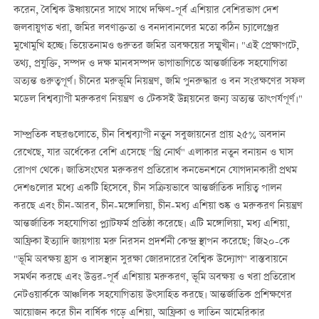
করেন, বৈশ্বিক উষ্ণায়নের সাথে সাথে দক্ষিণ-পূর্ব এশিয়ার বেশিরভাগ দেশ
জলবায়ুগত খরা, জমির লবণাক্ততা ও বনদাবানলের মতো কঠিন চ্যালেঞ্জের
মুখোমুখি হচ্ছে। ভিয়েতনামও গুরুতর জমির অবক্ষয়ের সম্মুখীন। "এই প্রেক্ষাপটে,
তথ্য, প্রযুক্তি, সম্পদ ও দক্ষ মানবসম্পদ ভাগাভাগিতে আন্তর্জাতিক সহযোগিতা
অত্যন্ত গুরুত্বপূর্ণ। চীনের মরুভূমি নিয়ন্ত্রণ, জমি পুনরুদ্ধার ও বন সংরক্ষণের সফল
মডেল বিশ্বব্যাপী মরুকরণ নিয়ন্ত্রণ ও টেকসই উন্নয়নের জন্য অত্যন্ত তাৎপর্যপূর্ণ।"
সাম্প্রতিক বছরগুলোতে, চীন বিশ্বব্যাপী নতুন সবুজায়নের প্রায় ২৫% অবদান
রেখেছে, যার অর্ধেকের বেশি এসেছে "থ্রি নোর্থ" এলাকার নতুন বনায়ন ও ঘাস
রোপণ থেকে। জাতিসংঘের মরুকরণ প্রতিরোধ কনভেনশনে যোগদানকারী প্রথম
দেশগুলোর মধ্যে একটি হিসেবে, চীন সক্রিয়ভাবে আন্তর্জাতিক দায়িত্ব পালন
করছে এবং চীন-আরব, চীন-মঙ্গোলিয়া, চীন-মধ্য এশিয়া শুষ্ক ও মরুকরণ নিয়ন্ত্রণ
আন্তর্জাতিক সহযোগিতা প্ল্যাটফর্ম প্রতিষ্ঠা করেছে। এটি মঙ্গোলিয়া, মধ্য এশিয়া,
আফ্রিকা ইত্যাদি জায়গায় মরু নিরসন প্রদর্শনী কেন্দ্র স্থাপন করেছে; জি২০-কে
"ভূমি অবক্ষয় হ্রাস ও বাসস্থান সুরক্ষা জোরদারের বৈশ্বিক উদ্যোগ" বাস্তবায়নে
সমর্থন করছে এবং উত্তর-পূর্ব এশিয়ায় মরুকরণ, ভূমি অবক্ষয় ও খরা প্রতিরোধ
নেটওয়ার্ককে আঞ্চলিক সহযোগিতায় উৎসাহিত করছে। আন্তর্জাতিক প্রশিক্ষণের
আয়োজন করে চীন বার্ষিক গড়ে এশিয়া, আফ্রিকা ও লাতিন আমেরিকার