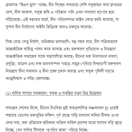
ক্রমাগত “দ্বিগুণ হ্রাস’ পাচ্ছে। চীন বিশ্বের সবচেয়ে বেশি সবুজায়ন করা দ্রুততম
দেশ, নীল আকাশ, সবুজ জমি ও পরিষ্কার পানি এখন সাধারণ ব্যাপার হয়ে
দাঁড়িয়েছে। এই বছরের মার্চে, চীন পরিবেশগত আইন কোড জারি করেছে, যা
সুন্দর চীন নির্মাণের আইনি ভিত্তিকে আরও মজবুত করেছে।
সিল্ক রোড সেতু নির্মাণ, অভিজ্ঞতা ভাগাভাগি। বহু বছর ধরে, চীন সক্রিয়ভাবে
আন্তর্জাতিক দায়িত্ব পালন করে আসছে এবং মরুকরণ প্রতিরোধ ও নিয়ন্ত্রণে
আন্তর্জাতিক সমাজের সাথে সহযোগিতা করছে। চীনের মরু নিরসনের ধারণা,
প্রযুক্তি, মডেল এবং দক্ষ মানবসম্পদ পাহাড়-সমুদ্র পেরিয়ে বিশ্বব্যাপী মরুকরণ
নিয়ন্ত্রণে চীনা সমাধান ও চীনা প্রজ্ঞা প্রদান করছে এবং সবুজ পৃথিবী গড়তে
আত্মবিশ্বাস ও শক্তি জোগাচ্ছে।
(
১
)
বালির
সাগরে
সবুজায়ন
:
সবুজ
ও
সমৃদ্ধির
নতুন
চিত্র
উন্মোচন
বসন্তের শেষের দিকে, চীনের নিংসিয়া হুই স্বায়ত্তশাসিত অঞ্চললের চুং ওয়েই
শহরের তেংগার মরুভূমির দক্ষিণ-পূর্ব প্রান্তে গাড়ি চালালে বালির টিলার ওপর
দেখা যায়, মরু প্রতিরোধ শ্রমিকরা বান্ডিল বান্ডিল ব্রাশের মতো ঘাসের দড়ি জুড়ে
দিচ্ছে, যেন বালির টিলাকে ‘খুপরির জামা’ পরিয়ে দিচ্ছে।