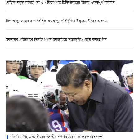
বৈশ্বিক সবুজ ব্যবস্থাপনা ও পরিবেশগত স্থিতিশীলতায় চীনের গুরুত্বপূর্ণ অবদান
বিশ্ব স্বাস্থ্য সম্মেলন ও বৈশ্বিক জনস্বাস্থ্য পরিস্থিতির উন্নয়নে চীনের অবদান
মরুকরণ প্রতিরোধে তিনটি প্রধান মরুভূমিতে স্যান্ডব্লকিং তৈরি করছে চীন
1
সি চিন পিং এবং চীনের ‘জাতীয় গণ-ফিটনেস’ আন্দোলনের গল্প