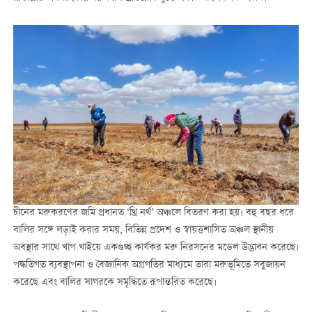
চীনের মরুকরণের জমি প্রধানত ‘থ্রি নর্থ’ অঞ্চলে বিতরণ করা হয়। বহু বছর ধরে
বালির সঙ্গে লড়াই করার সময়, বিভিন্ন প্রদেশ ও স্বায়ত্তশাসিত অঞ্চল স্থানীয়
অবস্থার সাথে খাপ খাইয়ে একগুচ্ছ কার্যকর মরু নিরসনের মডেল উদ্ভাবন করেছে।
পদ্ধতিগত ব্যবস্থাপনা ও বৈজ্ঞানিক অগ্রগতির মাধ্যমে তারা মরুভূমিতে সবুজায়ন
করেছে এবং বালির সাগরকে সমৃদ্ধিতে রূপান্তরিত করেছে।