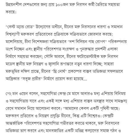
উন্নয়নশীল দেশগুলোর জন্য প্রায় ১০০জন মরু নিরসন কর্মী তৈরিতে সহায়তা
করছে।
"বেল্ট অ্যান্ড রোড" উদ্যোগের অধীনে, চীনের মরু নিরসনের ধারণা ও সমাধান
বিশ্বব্যাপী মরুকরণ প্রতিরোধের প্রক্রিয়াকে সক্রিয়ভাবে জোরদার করছে:
মঙ্গোলিয়ায়, চীনা বিশেষজ্ঞরা সক্রিয়ভাবে "দশ বিলিয়ন গাছ রোপণ" পরিকল্পনায়
অংশ নিচ্ছেন এবং স্থানীয় পরিবেশগত সংরক্ষণ ও পুনরুদ্ধার প্রদর্শনী এলাকা
নির্মাণে সহায়তা করছেন; সৌদি আরবে, চীনের ফটোভোল্টাইক মরু নিরসন
মডেল স্থানীয় মরু নিয়ন্ত্রণ ও জ্বালানি রূপান্তরে নতুন ধারণা দিচ্ছে; সাহারা
মরুভূমির দক্ষিণ প্রান্তে, চীনের "থ্রি নোর্থ" প্রকল্পের বাস্তব অভিজ্ঞতা সফলভাবে
আফ্রিকার "সবুজ প্রাচীর" নির্মাণে প্রয়োগ করা হয়েছে...
পেং চান ওয়েন বলেন, সহযোগিতা কেন্দ্র মে মাসে আবারও মধ্য এশিয়ায় বিনিময়
ও সহযোগিতায় যাবে এবং একই সঙ্গে মধ্য এশিয়ার বাস্তব অবস্থার সাথে সামঞ্জস্য
রেখে সমাধান নিয়ে আলোচনা করবে। "আমাদের কেবল একটি পৃথিবী আছে।
মরুকরণ প্রতিরোধ ও নিয়ন্ত্রণ প্রযুক্তি চীনের, কিন্তু এটি বিশ্বেরও। কেন্দ্রটি
আন্তর্জাতিক পরিবেশগত সহযোগিতা গভীরতর করতে থাকবে, মরু নিরসনের
অভিজ্ঞতা ভাগ করবে এবং মানবজাতির একটি অভিন্ন কল্যাণের সমাজ গঠন ও