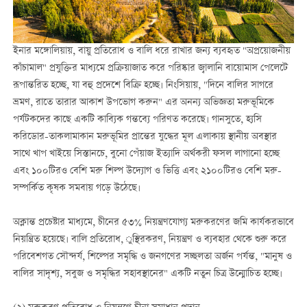
ইনার মঙ্গোলিয়ায়, বায়ু প্রতিরোধ ও বালি ধরে রাখার জন্য ব্যবহৃত "অপ্রয়োজনীয়
কাঁচামাল" প্রযুক্তির মাধ্যমে প্রক্রিয়াজাত করে পরিষ্কার জ্বালানি বায়োমাস পেলেটে
রূপান্তরিত হচ্ছে, যা বহু প্রদেশে বিক্রি হচ্ছে। নিংসিয়ায়, "দিনে বালির সাগরে
ভ্রমণ, রাতে তারার আকাশ উপভোগ করুন" এর অনন্য অভিজ্ঞতা মরুভূমিকে
পর্যটকদের কাছে একটি কাব্যিক গন্তব্যে পরিণত করেছে। গানসুতে, হ্যসি
করিডোর-তাকলামাকান মরুভূমির প্রান্তের যুদ্ধের মূল এলাকায় স্থানীয় অবস্থার
সাথে খাপ খাইয়ে সিস্তানচে, বুনো পেঁয়াজ ইত্যাদি অর্থকরী ফসল লাগানো হচ্ছে
এবং ১০০টিরও বেশি মরু শিল্প উদ্যোগ ও ভিত্তি এবং ২১০০টিরও বেশি মরু-
সম্পর্কিত কৃষক সমবায় গড়ে উঠেছে।
অক্লান্ত প্রচেষ্টার মাধ্যমে, চীনের ৫৩% নিয়ন্ত্রণযোগ্য মরুকরণের জমি কার্যকরভাবে
নিয়ন্ত্রিত হয়েছে। বালি প্রতিরোধ, ুস্থিরকরণ, নিয়ন্ত্রণ ও ব্যবহার থেকে শুরু করে
পরিবেশগত সৌন্দর্য, শিল্পের সমৃদ্ধি ও জনগণের সচ্ছলতা অর্জন পর্যন্ত, "মানুষ ও
বালির সাদৃশ্য, সবুজ ও সমৃদ্ধির সহাবস্থানের" একটি নতুন চিত্র উন্মোচিত হচ্ছে।