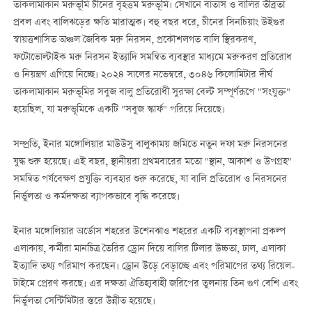
তাকলামাকান মরুভূমি চীনের বৃহত্তম মরুভূমি। সেখানে বাতাস ও বালির তীব্রতা
প্রবল এবং বালিঝড়ের ক্ষতি মারাত্মক। বহু বছর ধরে, চীনের সিনচিয়াং উইগুর
স্বায়ত্তশাসিত অঞ্চল জৈবিক মরু নিরসন, প্রকৌশলগত বালি স্থিরকরণ,
ফটোভোল্টাইক মরু নিরসন ইত্যাদি সমন্বিত ব্যবস্থার মাধ্যমে মরুকরণ প্রতিরোধ
ও নিয়ন্ত্রণ এগিয়ে নিচ্ছে। ২০২৪ সালের নভেম্বরে, ৩০৪৬ কিলোমিটার দীর্ঘ
তাকলামাকান মরুভূমির সবুজ বালু প্রতিরোধী সুরক্ষা বেল্ট সম্পূর্ণরূপে "সংযুক্ত"
হয়েছিল, যা মরুভূমিকে একটি "সবুজ স্কার্ফ" পরিয়ে দিয়েছে।
সম্প্রতি, ইনার মঙ্গোলিয়ার মাউউসু বালুকাময় জমিতে নতুন দফা মরু নিরসনের
যুদ্ধ শুরু হয়েছে। এই বছর, স্থানীয়রা প্রথমবারের মতো "স্থান, আকাশ ও উপগ্রহ"
সমন্বিত পর্যবেক্ষণ প্রযুক্তি ব্যবহার শুরু করেছে, যা বালি প্রতিরোধ ও নিরসনের
নির্ভুলতা ও কর্মদক্ষতা ব্যাপকভাবে বৃদ্ধি করেছে।
ইনার মঙ্গোলিয়ার অর্ডোস শহরের উশেনঝাও শহরের একটি ব্যবস্থাপনা প্রকল্প
এলাকায়, কর্মীরা মানচিত্র তৈরির ড্রোন দিয়ে বালির টিলার উচ্চতা, ঢাল, এলাকা
ইত্যাদি তথ্য পরিমাপ করছেন। ড্রোন উড়ে বেড়াচ্ছে এবং পরিমাপের তথ্য রিয়েল-
টাইমে প্রেরণ করছে। এর দক্ষতা ঐতিহ্যবাহী জরিপের তুলনায় তিন গুণ বেশি এবং
নির্ভুলতা সেন্টিমিটার স্তরে উন্নীত হয়েছে।