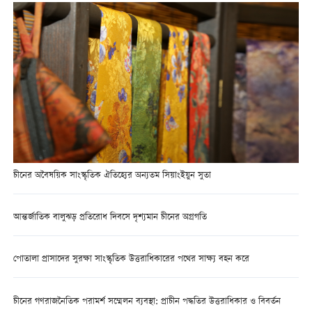
চীনের অবৈষয়িক সাংস্কৃতিক ঐতিহ্যের অন্যতম সিয়াংইয়ুন সুতা
আন্তর্জাতিক বালুঝড় প্রতিরোধ দিবসে দৃশ্যমান চীনের অগ্রগতি
পোতালা প্রাসাদের সুরক্ষা সাংস্কৃতিক উত্তরাধিকারের পথের সাক্ষ্য বহন করে
চীনের গণরাজনৈতিক পরামর্শ সম্মেলন ব্যবস্থা: প্রাচীন পদ্ধতির উত্তরাধিকার ও বিবর্তন