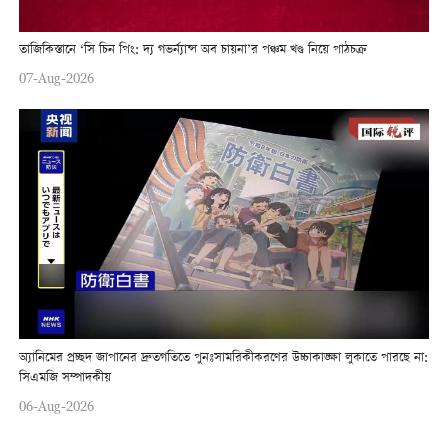
তাজিকিস্তানে ‘সি চিন পিং: দ্য গভর্ন্যান্স অব চায়না’র পঞ্চম খণ্ড নিয়ে পাঠচক্র
07-Aug-2026
অ্যানিমের প্রচ্ছদ জাপানের দ্রুতগতিতে পুনঃসামরিকীকরণের উচ্চাকাঙ্ক্ষা লুকাতে পারছে না:
সিএমজি সম্পাদকীয়
06-Aug-2026