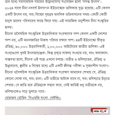
তার মধ্যে সমসাময়িক সময়ের উল্লেখযোগ্য সংযোজন হলো ‘বসন্ত উৎসব’।
২০২৪ সালে চীনা নববর্ষ উদযাপন ইউনেস্কোর তালিকায় যুক্ত হয়েছে। এটি কেবল
একটি উৎসব নয়, বরং বিশ্বের বৃহত্তম মানবিক অভিবাসনের সময়—কোটি কোটি
মানুষ তাদের পরিবারের কাছে ফিরে যায়। এই সামাজিক অনুশীলন চীনা সংস্কৃতির
হৃদয়।
চীনের অবৈষয়িক সাংস্কৃতিক উত্তরাধিকার সংরক্ষণের গল্প কেবল একটি দেশের
গল্প নয়, এটি মানবজাতির নিজস্ব পরিচয় রক্ষার গল্প। ৪৪টি ইউনেস্কো স্বীকৃত
ঐতিহ্য, ৯০,০০০ উত্তরাধিকারী, ১,০০,০০০ আইটেমের জাতীয় তালিকা—এই
সংখ্যাগুলো খুবই উৎসাহব্যাঞ্জক। কিন্তু প্রকৃত সাফল্য সংখ্যায় নয়, বরং ফলাফলে।
বাস্তবতা হলো, চীনের এই যাত্রা এখনো চলছে। অতীত ও ভবিষ্যতের, ঐতিহ্য ও
উদ্ভাবনের, স্থানীয় ও বিশ্বের মধ্যে এটি একটি জীবন্ত পরীক্ষা ও সৃজনশীল সংলাপ।
চীনের অবৈষয়িক সাংস্কৃতিক উত্তরাধিকার সংরক্ষণ আমাদের শেখায় যে, ঐতিহ্য
কোনো বোঝা নয়, বরং ডানা। এটি অতীতে আটকে রাখে না, বরং ভবিষ্যতে উড়তে
শেখায়। যে জাতি তার ঐতিহ্যকে সম্মান করে, সেই জাতিই শুধু অতীতকে নয়,
ভবিষ্যৎকেও গড়ে তুলতে পারে।
মোহাম্মদ তৌহিদ, সিএমজি বাংলা, বেইজিং।