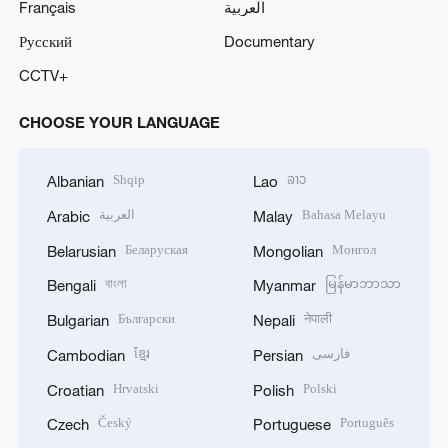
Français
العربية
Русский
Documentary
CCTV+
CHOOSE YOUR LANGUAGE
Shqip
ລາວ
Albanian
Lao
العربية
Bahasa Melayu
Arabic
Malay
Беларуская
Монгол
Belarusian
Mongolian
বাংলা
မြန်မာဘာသာ
Bengali
Myanmar
Български
नेपाली
Bulgarian
Nepali
ខ្មែរ
فارسی
Cambodian
Persian
Hrvatski
Polski
Croatian
Polish
Český
Português
Czech
Portuguese