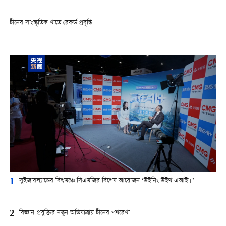
চীনের সাংস্কৃতিক খাতে রেকর্ড প্রবৃদ্ধি
1
সুইজার‍ল্যান্ডের বিশ্বমঞ্চে সিএমজির বিশেষ আয়োজন ‘উইনিং উইথ এআই+’
2
বিজ্ঞান-প্রযুক্তির নতুন অভিযাত্রায় চীনের পথরেখা