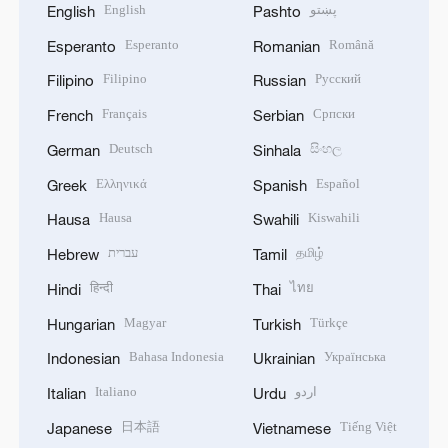
English
پښتو
English
Pashto
Esperanto
Română
Esperanto
Romanian
Filipino
Русский
Filipino
Russian
Français
Српски
French
Serbian
Deutsch
සිංහල
German
Sinhala
Ελληνικά
Español
Greek
Spanish
Hausa
Kiswahili
Hausa
Swahili
עברית
தமிழ்
Hebrew
Tamil
हिन्दी
ไทย
Hindi
Thai
Magyar
Türkçe
Hungarian
Turkish
Bahasa Indonesia
Українська
Indonesian
Ukrainian
Italiano
اردو
Italian
Urdu
日本語
Tiếng Việt
Japanese
Vietnamese