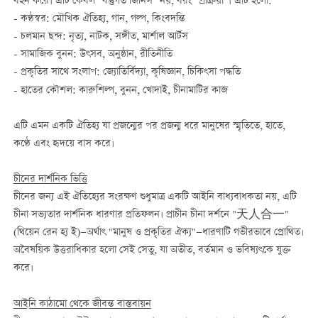
বহন করে। এটি কেবল "বস্তুগত জিনিস" নয়, বরং "প্রক্রিয়া"। এটি হলো:
- কণ্ঠস্বর: মৌখিক ঐতিহ্য, গান, গল্প, কিংবদন্তি
- চলমান ছন্দ: নৃত্য, নাটক, সঙ্গীত, মার্শাল আর্টস
- সামাজিক বুনন: উৎসব, অনুষ্ঠান, রীতিনীতি
- প্রকৃতির সাথে সংলাপ: জ্যোতির্বিদ্যা, কৃষিজ্ঞান, চিকিৎসা পদ্ধতি
- হাতের কৌশল: কারুশিল্প, বুনন, খোদাই, চীনামাটির কাজ
এটি এমন একটি ঐতিহ্য যা প্রজন্মের পর প্রজন্ম ধরে মানুষের স্মৃতিতে, হাতে,
কণ্ঠে এবং হৃদয়ে বাস করে।
চীনের দার্শনিক ভিত্তি
চীনের জন্য এই ঐতিহ্যের সংরক্ষণ শুধুমাত্র একটি আইনি বাধ্যবাধকতা নয়, এটি
চীনা সভ্যতার দার্শনিক ধারণার প্রতিফলন। প্রাচীন চীনা দর্শনে "天人合一"
(থিয়েন রেন হ্য ই)—অর্থাৎ "মানুষ ও প্রকৃতির ঐক্য"—ধারণাটি গভীরভাবে প্রোথিত।
অবৈষয়িক উত্তরাধিকার হলো সেই সেতু, যা অতীত, বর্তমান ও ভবিষ্যৎকে যুক্ত
করে।
আইনি কাঠামো থেকে জীবন্ত বাস্তবায়ন