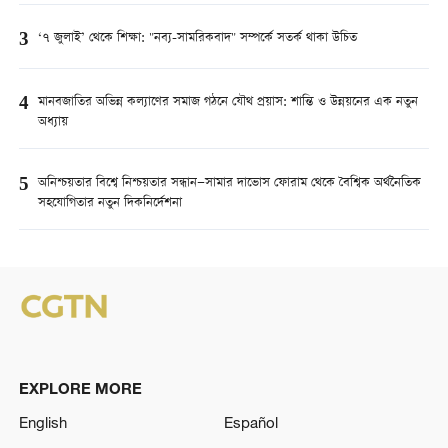
3
‘৭ জুলাই’ থেকে শিক্ষা: "নব্য-সামরিকবাদ" সম্পর্কে সতর্ক থাকা উচিত
4
মানবজাতির অভিন্ন কল্যাণের সমাজ গঠনে যৌথ প্রয়াস: শান্তি ও উন্নয়নের এক নতুন
অধ্যায়
5
অনিশ্চয়তার বিশ্বে নিশ্চয়তার সন্ধান—সামার দাভোস ফোরাম থেকে বৈশ্বিক অর্থনৈতিক
সহযোগিতার নতুন দিকনির্দেশনা
EXPLORE MORE
English
Español