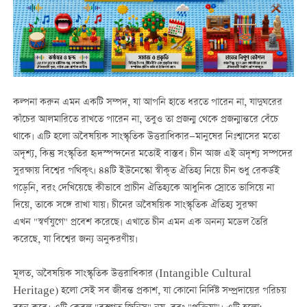
কল্পনা করুন এমন একটি সম্পদ, যা আপনি হাতে ধরতে পারেন না, যাদুঘরের
কাঁচের আলমারিতে রাখতে পারেন না, তবুও তা প্রজন্ম থেকে প্রজন্মান্তরে বেঁচে
থাকে। এটি হলো অবৈষয়িক সাংস্কৃতিক উত্তরাধিকার—মানুষের নিঃশ্বাসের মতো
অদৃশ্য, কিন্তু সংস্কৃতির হৃদস্পন্দনের মতোই বাস্তব। চীন আজ এই অদৃশ্য সম্পদের
সুরক্ষায় বিশ্বের পথিকৃৎ। ৪৪টি ইউনেস্কো স্বীকৃত ঐতিহ্য নিয়ে চীন শুধু রেকর্ডই
গড়েনি, বরং দেখিয়েছে কীভাবে প্রাচীন ঐতিহ্যকে আধুনিক স্রোতে ভাসিয়ে না
দিয়ে, তাকে সঙ্গে রাখা যায়। চীনের অবৈষয়িক সাংস্কৃতিক ঐতিহ্য সুরক্ষা
এখন
"
স্বর্ণযুগে"
প্রবেশ করেছে।
এখাতে চীন এমন এক অনন্য মডেল তৈরি
করেছে, যা বিশ্বের জন্য অনুকরণীয়।
মূলত, অবৈষয়িক সাংস্কৃতিক উত্তরাধিকার (Intangible Cultural
Heritage) হলো সেই সব জীবন্ত প্রকাশ, যা কোনো নির্দিষ্ট সম্প্রদায়ের পরিচয়