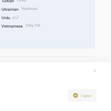
Turkish
Türkçe
Ukrainian
Українська
Urdu
اردو
Vietnamese
Tiếng Việt
I agree
6