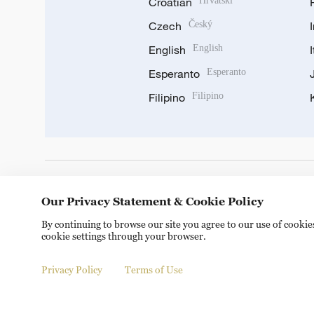
Croatian
Hrvatski
Czech
Český
English
English
Esperanto
Esperanto
Filipino
Filipino
DOWNLOAD OUR APP
Our Privacy Statement & Cookie Policy
By continuing to browse our site you agree to our use of cooki
cookie settings through your browser.
Privacy Policy
Terms of Use
Copyright © 2024 CGTN.
京ICP备20000184号
京公网安