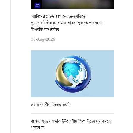
অ্যানিমের প্রচ্ছদ জাপানের দ্রুতগতিতে
পুনঃসামরিকীকরণের উচ্চাকাঙ্ক্ষা লুকাতে পারছে না:
সিএমজি সম্পাদকীয়
06-Aug-2026
ছয় মাসে চীনে রেকর্ড রপ্তানি
বাণিজ্য যুদ্ধের পদ্ধতি ইউরোপীয় শিল্প উদ্বেগ দূর করতে
পারবে না