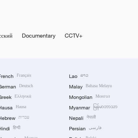
сский
Documentary
CCTV+
French
Français
Lao
ລາວ
German
Deutsch
Malay
Bahasa Melayu
Greek
Ελληνικά
Mongolian
Монгол
Hausa
Hausa
Myanmar
မြန်မာဘာသာ
Hebrew
עברית
Nepali
नेपाली
Hindi
हिन्दी
Persian
فارسی