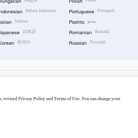
Hungarian
Magyar
Polish
Polski
Indonesian
Bahasa Indonesia
Portuguese
Português
Italian
Italiano
Pashto
پښتو
Japanese
日本語
Romanian
Română
Korean
한국어
Russian
Русский
es, revised Privacy Policy and Terms of Use. You can change your
备 11010502050052号
Disinformation report hotline: 010-8506146