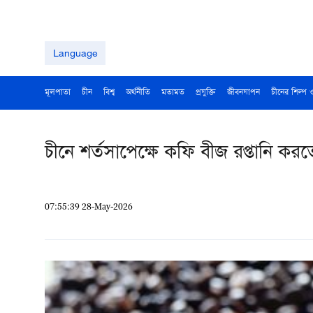
Language
মূলপাতা
চীন
বিশ্ব
অর্থনীতি
মতামত
প্রযুক্তি
জীবনযাপন
চীনের শিল্প 
চীনে শর্তসাপেক্ষে কফি বীজ রপ্তানি ক
07:55:39 28-May-2026