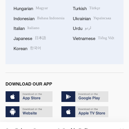
Magyar
Türkçe
Hungarian
Turkish
Bahasa Indonesia
Українська
Indonesian
Ukrainian
Italiano
اردو
Italian
Urdu
日本語
Tiếng Việt
Japanese
Vietnamese
한국어
Korean
DOWNLOAD OUR APP
Copyright © 2024 CGTN.