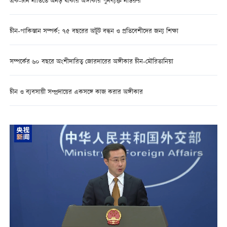
এক-চীন নীতিতে অনড় থাকার অঙ্গীকার পুনর্ব্যক্ত নাউরুর
চীন-পাকিস্তান সম্পর্ক: ৭৫ বছরের অটুট বন্ধন ও প্রতিবেশীদের জন্য শিক্ষা
সম্পর্কের ৬০ বছরে অংশীদারিত্ব জোরদারের অঙ্গীকার চীন-মৌরিতানিয়া
চীন ও ব্যবসায়ী সম্প্রদায়ের একসঙ্গে কাজ করার অঙ্গীকার