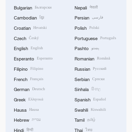
Български
नेपाली
Bulgarian
Nepali
ខ្មែរ
فارسی
Cambodian
Persian
Hrvatski
Polski
Croatian
Polish
Český
Português
Czech
Portuguese
English
پښتو
English
Pashto
Esperanto
Română
Esperanto
Romanian
Filipino
Русский
Filipino
Russian
Français
Српски
French
Serbian
Deutsch
සිංහල
German
Sinhala
Ελληνικά
Español
Greek
Spanish
Hausa
Kiswahili
Hausa
Swahili
עברית
தமிழ்
Hebrew
Tamil
हिन्दी
ไทย
Hindi
Thai