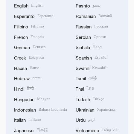
English
پښتو
English
Pashto
Esperanto
Română
Esperanto
Romanian
Filipino
Русский
Filipino
Russian
Français
Српски
French
Serbian
Deutsch
සිංහල
German
Sinhala
Ελληνικά
Español
Greek
Spanish
Hausa
Kiswahili
Hausa
Swahili
עברית
தமிழ்
Hebrew
Tamil
हिन्दी
ไทย
Hindi
Thai
Magyar
Türkçe
Hungarian
Turkish
Bahasa Indonesia
Українська
Indonesian
Ukrainian
Italiano
اردو
Italian
Urdu
日本語
Tiếng Việt
Japanese
Vietnamese