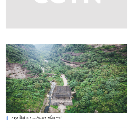
1
সহজ চীনা ভাষা---‘শু-এর কঠিন পথ’