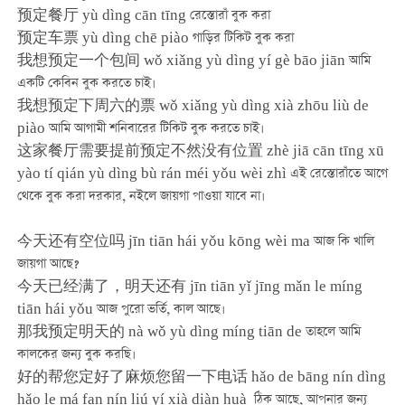
预定餐厅 yù dìng cān tīng রেস্তোরাঁ বুক করা
预定车票 yù dìng chē piào গাড়ির টিকিট বুক করা
我想预定一个包间 wǒ xiǎng yù dìng yí gè bāo jiān আমি
একটি কেবিন বুক করতে চাই।
我想预定下周六的票 wǒ xiǎng yù dìng xià zhōu liù de
piào আমি আগামী শনিবারের টিকিট বুক করতে চাই।
这家餐厅需要提前预定不然没有位置 zhè jiā cān tīng xū
yào tí qián yù dìng bù rán méi yǒu wèi zhì এই রেস্তোরাঁতে আগে
থেকে বুক করা দরকার, নইলে জায়গা পাওয়া যাবে না।
今天还有空位吗 jīn tiān hái yǒu kōng wèi ma আজ কি খালি
জায়গা আছে?
今天已经满了，明天还有 jīn tiān yǐ jīng mǎn le míng
tiān hái yǒu আজ পুরো ভর্তি, কাল আছে।
那我预定明天的 nà wǒ yù dìng míng tiān de তাহলে আমি
কালকের জন্য বুক করছি।
好的帮您定好了麻烦您留一下电话 hǎo de bāng nín dìng
hǎo le má fan nín liú yí xià diàn huà ঠিক আছে, আপনার জন্য