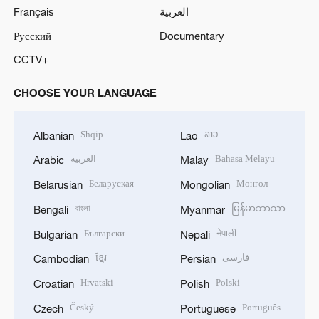
Français
العربية
Русский
Documentary
CCTV+
CHOOSE YOUR LANGUAGE
Shqip
ລາວ
Albanian
Lao
العربية
Bahasa Melayu
Arabic
Malay
Беларуская
Монгол
Belarusian
Mongolian
বাংলা
မြန်မာဘာသာ
Bengali
Myanmar
Български
नेपाली
Bulgarian
Nepali
ខ្មែរ
فارسی
Cambodian
Persian
Hrvatski
Polski
Croatian
Polish
Český
Português
Czech
Portuguese