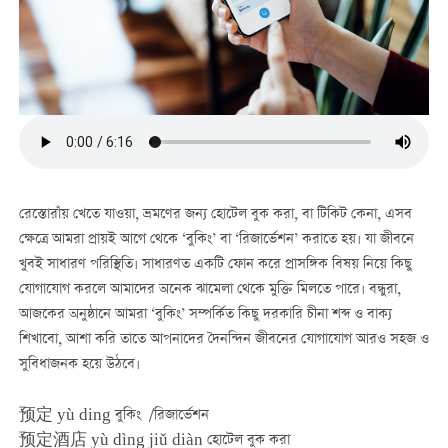
রেস্তোরাঁয় খেতে যাওয়া, ভ্রমণের জন্য হোটেল বুক করা, বা টিকিট কেনা, এসব
ক্ষেত্রে আমরা প্রায়ই আগে থেকে ‘বুকিং’ বা ‘রিজার্ভেশন’ করাতে হয়। যা জীবনে
খুবই সাধারণ পরিস্থিতি। সাধারণত একটি ফোন করে প্রাসঙ্গিক বিষয় নিয়ে কিছু
যোগাযোগ করলে আমাদের অনেক ঝামেলা থেকে মুক্তি মিলতে পারে। বন্ধুরা,
আজকের অনুষ্ঠানে আমরা ‘বুকিং’ সম্পর্কিত কিছু দরকারি চীনা শব্দ ও বাক্য
শিখাবো, আশা করি তাতে আপনাদের দৈনন্দিন জীবনের যোগাযোগ আরও সহজ ও
সুবিধাজনক হয়ে উঠবে।
预定 yù ding বুকিং
/
রিজার্ভেশন
预定酒店 yù dìng jiǔ diàn হোটেল বুক করা