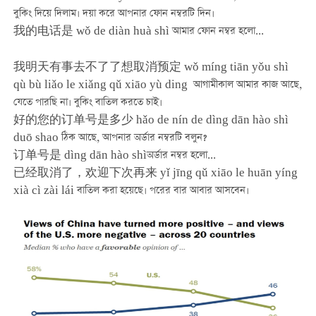
বুকিং দিয়ে দিলাম। দয়া করে আপনার ফোন নম্বরটি দিন।
我的电话是 wǒ de diàn huà shì আমার ফোন নম্বর হলো
...
我明天有事去不了了想取消预定 wǒ míng tiān yǒu shì
qù bù liǎo le xiǎng qǔ xiāo yù ding আগামীকাল আমার কাজ আছে,
যেতে পারছি না। বুকিং বাতিল করতে চাই।
好的您的订单号是多少 hǎo de nín de dìng dān hào shì
duō shao ঠিক আছে, আপনার অর্ডার নম্বরটি বলুন?
订单号是 dìng dān hào shìঅর্ডার নম্বর হলো
...
已经取消了，欢迎下次再来 yǐ jīng qǔ xiāo le huān yíng
xià cì zài lái বাতিল করা হয়েছে। পরের বার আবার আসবেন।