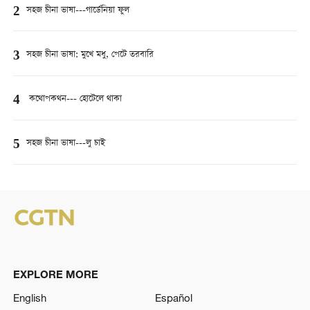
2
সহজ চীনা ভাষা---গার্ডেনিয়া ফুল
3
সহজ চীনা ভাষা: মুখে মধু, পেটে তরবারি
4
কথোপকথন--- হোটেলে থাকা
5
সহজ চীনা ভাষা---লু চাই
EXPLORE MORE
English
Español