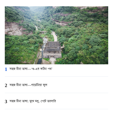
1
সহজ চীনা ভাষা---‘শু-এর কঠিন পথ’
2
সহজ চীনা ভাষা---গার্ডেনিয়া ফুল
3
সহজ চীনা ভাষা: মুখে মধু, পেটে তরবারি