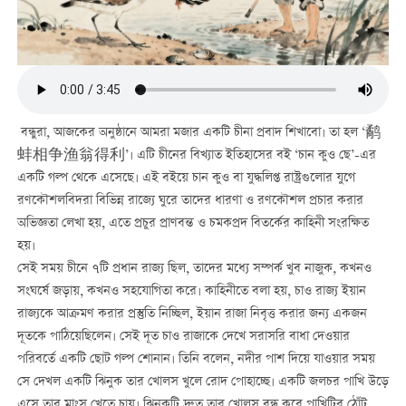
বন্ধুরা, আজকের অনুষ্ঠানে আমরা মজার একটি চীনা প্রবাদ শিখাবো। তা হল ‘鹬
蚌相争渔翁得利’। এটি চীনের বিখ্যাত ইতিহাসের বই ‘চান কুও ছে’-এর
একটি গল্প থেকে এসেছে। এই বইয়ে চান কুও বা যুদ্ধলিপ্ত রাষ্ট্রগুলোর যুগে
রণকৌশলবিদরা বিভিন্ন রাজ্যে ঘুরে তাদের ধারণা ও রণকৌশল প্রচার করার
অভিজ্ঞতা লেখা হয়, এতে প্রচুর প্রাণবন্ত ও চমকপ্রদ বিতর্কের কাহিনী সংরক্ষিত
হয়।
সেই সময় চীনে ৭টি প্রধান রাজ্য ছিল, তাদের মধ্যে সম্পর্ক খুব নাজুক, কখনও
সংঘর্ষে জড়ায়, কখনও সহযোগিতা করে। কাহিনীতে বলা হয়, চাও রাজ্য ইয়ান
রাজ্যকে আক্রমণ করার প্রস্তুতি নিচ্ছিল, ইয়ান রাজা নিবৃত্ত করার জন্য একজন
দূতকে পাঠিয়েছিলেন। সেই দূত চাও রাজাকে দেখে সরাসরি বাধা দেওয়ার
পরিবর্তে একটি ছোট গল্প শোনান। তিনি বলেন, নদীর পাশ দিয়ে যাওয়ার সময়
সে দেখল একটি ঝিনুক তার খোলস খুলে রোদ পোহাচ্ছে। একটি জলচর পাখি উড়ে
এসে তার মাংস খেতে চায়। ঝিনুকটি দ্রুত তার খোলস বন্ধ করে পাখিটির ঠোঁট