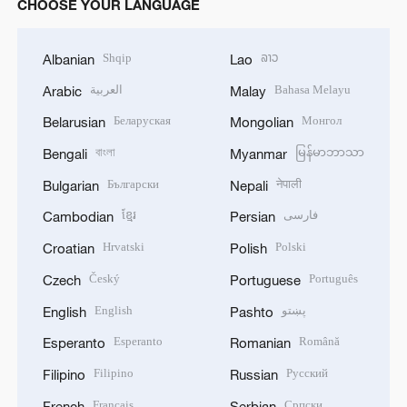
CHOOSE YOUR LANGUAGE
Shqip
ລາວ
Albanian
Lao
العربية
Bahasa Melayu
Arabic
Malay
Беларуская
Монгол
Belarusian
Mongolian
বাংলা
မြန်မာဘာသာ
Bengali
Myanmar
Български
नेपाली
Bulgarian
Nepali
ខ្មែរ
فارسی
Cambodian
Persian
Hrvatski
Polski
Croatian
Polish
Český
Português
Czech
Portuguese
English
پښتو
English
Pashto
Esperanto
Română
Esperanto
Romanian
Filipino
Русский
Filipino
Russian
Français
Српски
French
Serbian