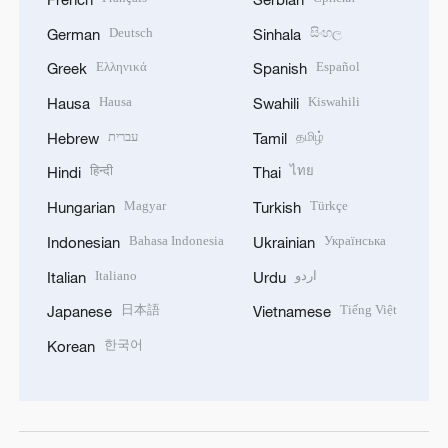
Deutsch
සිංහල
German
Sinhala
Ελληνικά
Español
Greek
Spanish
Hausa
Kiswahili
Hausa
Swahili
עברית
தமிழ்
Hebrew
Tamil
हिन्दी
ไทย
Hindi
Thai
Magyar
Türkçe
Hungarian
Turkish
Bahasa Indonesia
Українська
Indonesian
Ukrainian
Italiano
اردو
Italian
Urdu
日本語
Tiếng Việt
Japanese
Vietnamese
한국어
Korean