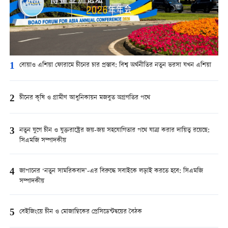
1
বোয়াও এশিয়া ফোরামে চীনের চার প্রস্তাব: বিশ্ব অর্থনীতির নতুন ভরসা যখন এশিয়া
2
চীনের কৃষি ও গ্রামীণ আধুনিকায়ন মজবুত অগ্রগতির পথে
3
নতুন যুগে চীন ও যুক্তরাষ্ট্রের জয়-জয় সহযোগিতার পথে যাত্রা করার দায়িত্ব রয়েছে:
সিএমজি সম্পাদকীয়
4
জাপানের ‘নতুন সামরিকবাদ’-এর বিরুদ্ধে সবাইকে লড়াই করতে হবে: সিএমজি
সম্পাদকীয়
5
বেইজিংয়ে চীন ও মোজাম্বিকের প্রেসিডেন্টদ্বয়ের বৈঠক