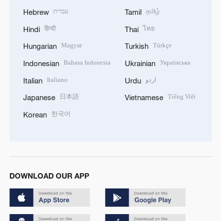
עברית
தமிழ்
Hebrew
Tamil
हिन्दी
ไทย
Hindi
Thai
Magyar
Türkçe
Hungarian
Turkish
Bahasa Indonesia
Українська
Indonesian
Ukrainian
Italiano
اردو
Italian
Urdu
日本語
Tiếng Việt
Japanese
Vietnamese
한국어
Korean
DOWNLOAD OUR APP