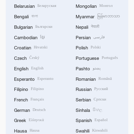
Беларуская
Монгол
Belarusian
Mongolian
বাংলা
မြန်မာဘာသာ
Bengali
Myanmar
Български
नेपाली
Bulgarian
Nepali
ខ្មែរ
فارسی
Cambodian
Persian
Hrvatski
Polski
Croatian
Polish
Český
Português
Czech
Portuguese
English
پښتو
English
Pashto
Esperanto
Română
Esperanto
Romanian
Filipino
Русский
Filipino
Russian
Français
Српски
French
Serbian
Deutsch
සිංහල
German
Sinhala
Ελληνικά
Español
Greek
Spanish
Hausa
Kiswahili
Hausa
Swahili