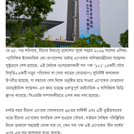
মে ২৫: গত শনিবার, চীনের চিয়াংসু প্রদেশের সুচৌ শহরে ২০২৬ সালের এশিয়া-
প্যাসিফিক ইকোনমিক কো-অপারেশন অর্থাত্ এপেকের বাণিজ্যমন্ত্রীদের সম্মেলন
সুষ্ঠুভাবে শেষ হয়েছে। এই বৈঠকে অংশগ্রহণকারী সব পক্ষ ‘১+১’ (একটি যৌথ
বিবৃতি+একটি নতুন পরিষেবা বা সেবা খাতের রোডম্যাপ) সুনির্দিষ্ট ফলাফলে
উপনীত হয়েছে, যা বছরের শেষ দিকে অনুষ্ঠিত হতে যাওয়া এপেকের নেতাদের
অনানুষ্ঠানিক সম্মেলন-এর জন্য অত্যন্ত গুরুত্বপূর্ণ অর্থনৈতিক ও বাণিজ্যিক ভিত্তি
স্থাপন করেছে। সিএমজি সম্পাদকীয়তে এসব কথা বলা হয়েছে।
চলতি বছর চীনের এপেকে যোগদানের ৩৫তম বার্ষিকী এবং এটি তৃতীয়বারের
মতো চীনের এপেকের স্বাগতিক দেশ হওয়ার গৌরব। বর্তমান বৈশ্বিক পরিস্থিতির
দিকে তাকালে সহজেই বোঝা যায় যে, কেন সব পক্ষ এই এপেকের ‘চীন বর্ষের’
ওপর এত বড় আশাবাদ ব্যক্ত করছে।