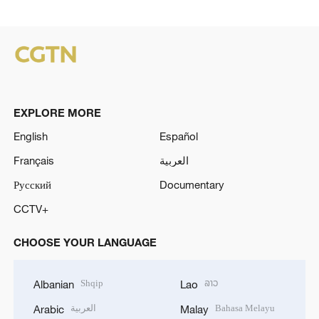
EXPLORE MORE
English
Español
Français
العربية
Русский
Documentary
CCTV+
CHOOSE YOUR LANGUAGE
Shqip
ລາວ
Albanian
Lao
العربية
Bahasa Melayu
Arabic
Malay