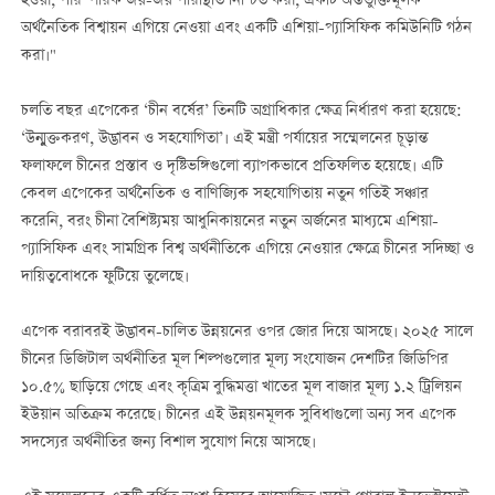
হওয়া, পারস্পরিক জয়-জয় পরিস্থিতি নিশ্চিত করা, একটি অন্তর্ভুক্তিমূলক
অর্থনৈতিক বিশ্বায়ন এগিয়ে নেওয়া এবং একটি এশিয়া-প্যাসিফিক কমিউনিটি গঠন
করা।"
চলতি বছর এপেকের ‘চীন বর্ষের’ তিনটি অগ্রাধিকার ক্ষেত্র নির্ধারণ করা হয়েছে:
‘উন্মুক্তকরণ, উদ্ভাবন ও সহযোগিতা’। এই মন্ত্রী পর্যায়ের সম্মেলনের চূড়ান্ত
ফলাফলে চীনের প্রস্তাব ও দৃষ্টিভঙ্গিগুলো ব্যাপকভাবে প্রতিফলিত হয়েছে। এটি
কেবল এপেকের অর্থনৈতিক ও বাণিজ্যিক সহযোগিতায় নতুন গতিই সঞ্চার
করেনি, বরং চীনা বৈশিষ্ট্যময় আধুনিকায়নের নতুন অর্জনের মাধ্যমে এশিয়া-
প্যাসিফিক এবং সামগ্রিক বিশ্ব অর্থনীতিকে এগিয়ে নেওয়ার ক্ষেত্রে চীনের সদিচ্ছা ও
দায়িত্ববোধকে ফুটিয়ে তুলেছে।
এপেক বরাবরই উদ্ভাবন-চালিত উন্নয়নের ওপর জোর দিয়ে আসছে। ২০২৫ সালে
চীনের ডিজিটাল অর্থনীতির মূল শিল্পগুলোর মূল্য সংযোজন দেশটির জিডিপির
১০.৫% ছাড়িয়ে গেছে এবং কৃত্রিম বুদ্ধিমত্তা খাতের মূল বাজার মূল্য ১.২ ট্রিলিয়ন
ইউয়ান অতিক্রম করেছে। চীনের এই উন্নয়নমূলক সুবিধাগুলো অন্য সব এপেক
সদস্যের অর্থনীতির জন্য বিশাল সুযোগ নিয়ে আসছে।