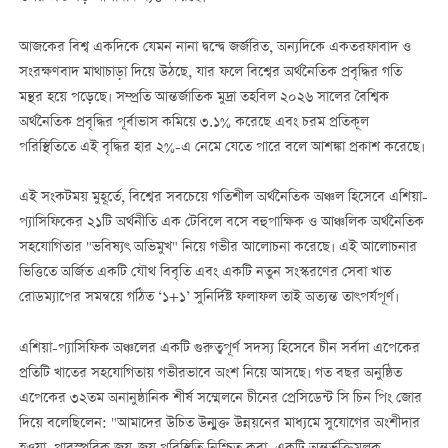
আজকের বিশ্ব একদিকে যেমন নানা দ্বন্দ্বে জর্জরিত, অন্যদিকে একতরফাবাদ ও
সংরক্ষণবাদ মাথাচাড়া দিয়ে উঠছে, যার ফলে বিশ্বের অর্থনৈতিক প্রবৃদ্ধির গতি
মন্থর হয়ে পড়েছে। সম্প্রতি আন্তর্জাতিক মুদ্রা তহবিল ২০২৬ সালের বৈশ্বিক
অর্থনৈতিক প্রবৃদ্ধির পূর্বাভাস কমিয়ে ৩.১% করেছে এবং চরম প্রতিকূল
পরিস্থিতিতে এই বৃদ্ধির হার ২%-এ নেমে যেতে পারে বলে আশঙ্কা প্রকাশ করেছে।
এই সংকটময় মুহূর্তে, বিশ্বের সবচেয়ে গতিশীল অর্থনৈতিক অঞ্চল হিসেবে এশিয়া-
প্যাসিফিকের ২১টি অর্থনীতি এক টেবিলে বসে বহুপাক্ষিক ও আঞ্চলিক অর্থনৈতিক
সহযোগিতার "ভবিষ্যৎ অভিমুখ" নিয়ে গভীর আলোচনা করেছে। এই আলোচনার
ভিত্তিতে অর্জিত একটি যৌথ বিবৃতি এবং একটি নতুন সংস্করণের সেবা খাত
রোডম্যাপের সমন্বয়ে গঠিত ‘১+১’ সুনির্দিষ্ট ফলাফল তাই অত্যন্ত তাৎপর্যপূর্ণ।
এশিয়া-প্যাসিফিক অঞ্চলের একটি গুরুত্বপূর্ণ সদস্য হিসেবে চীন সর্বদা এপেকের
প্রতিটি খাতের সহযোগিতায় গভীরভাবে অংশ নিয়ে আসছে। গত বছর অনুষ্ঠিত
এপেকের ৩২তম অনানুষ্ঠানিক শীর্ষ সম্মেলনে চীনের প্রেসিডেন্ট সি চিন পিং জোর
দিয়ে বলেছিলেন: "আমাদের উচিত উন্মুক্ত উন্নয়নের মাধ্যমে সুযোগের অংশীদার