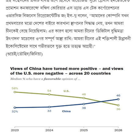
এই সম্মেলনের একটি বর্ধিত অংশ হিসেবে আয়োজিত 'সুচৌ গ্লোবাল ইনভেস্টমেন্ট
প্রমোশন কনফারেন্সে' দক্ষিণ কোরিয়ার এস অ্যান্ড এস টেক কর্পোরেশনের
ওভারসিজ বিজনেস রিপ্রেজেন্টেটিভ জং ইল-দু বলেন, "আমাদের কোম্পানি যখন
প্রথমবারের মতো দেশের বাইরে কারখানা স্থাপনের সিদ্ধান্ত নেয়, তখন আমরা
চীনকেই বেছে নিয়েছিলাম। এর কারণ হলো আমরা চীনের 'ডিজিটাল বুদ্ধিমত্তা
উত্পাদন' মডেলের ওপর সম্পূর্ণ আস্থা রাখি। আমরা চীনের এই শক্তিশালী উদ্ভাবনী
ইকোসিস্টেমের সাথে গভীরভাবে যুক্ত হতে অত্যন্ত আগ্রহী।"
(শুয়েই/তৌহিদ/জিনিয়া)