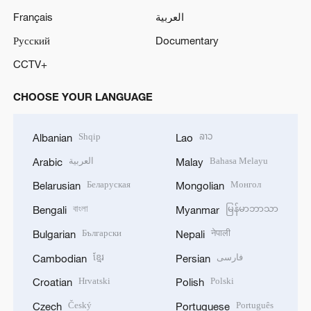
Français
العربية
Русский
Documentary
CCTV+
CHOOSE YOUR LANGUAGE
Shqip
ລາວ
Albanian
Lao
العربية
Bahasa Melayu
Arabic
Malay
Беларуская
Монгол
Belarusian
Mongolian
বাংলা
မြန်မာဘာသာ
Bengali
Myanmar
Български
नेपाली
Bulgarian
Nepali
ខ្មែរ
فارسی
Cambodian
Persian
Hrvatski
Polski
Croatian
Polish
Český
Português
Czech
Portuguese