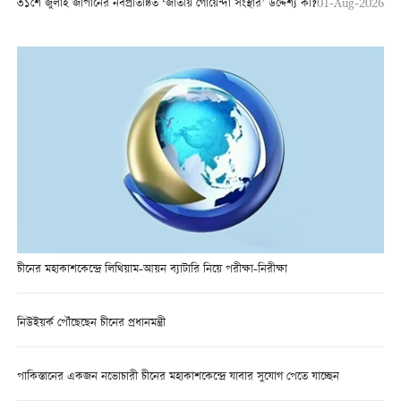
৩১শে জুলাই জাপানের নবপ্রতিষ্ঠিত ‘জাতীয় গোয়েন্দা সংস্থার’ উদ্দেশ্য কী?
01-Aug-2026
চীনের মহাকাশকেন্দ্রে লিথিয়াম-আয়ন ব্যাটারি নিয়ে পরীক্ষা-নিরীক্ষা
নিউইয়র্ক পৌঁছেছেন চীনের প্রধানমন্ত্রী
পাকিস্তানের একজন নভোচারী চীনের মহাকাশকেন্দ্রে যাবার সুযোগ পেতে যাচ্ছেন