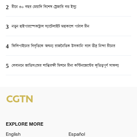
2
চীনে ৩০ বছর মেয়াদি বিশেষ ট্রেজারি বন্ড ইস্যু
3
নতুন হাইপারস্পেকট্রাল স্যাটেলাইট মহাকাশে পাঠাল চীন
4
ফিলিপাইনের বিবৃতিকে 'জঘন্য রাজনৈতিক উসকানি' বলে তীব্র নিন্দা চীনের
5
লেবাননে জাতিসংঘের শান্তিরক্ষী মিশনে চীনা কন্টিনজেন্টের কৃতিত্বপূর্ণ সাফল্য
EXPLORE MORE
English
Español