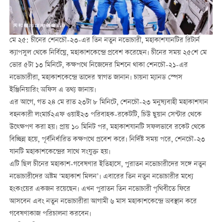
মে ২৫: চীনের শেনচৌ-২৩-এর তিন নতুন নভোচারী, মহাকাশযানটির রিটার্ন
ক্যাপসুল থেকে নির্বিঘ্নে, মহাকাশকেন্দ্রে প্রবেশ করেছেন। চীনের সময় ২৫শে মে
ভোর ৫টা ১৩ মিনিটে, কক্ষপথে নিজেদের মিশনে থাকা শেনচৌ-২১-এর
নভোচারীরা, মহাকাশকেন্দ্রে তাদের স্বাগত জানান। চায়না ম্যানড স্পেস
ইঞ্জিনিয়ারিং অফিস এ তথ্য জানায়।
এর আগে, গত ২৪ মে রাত ২৩টা ৮ মিনিটে, শেনচৌ-২৩ মনুষ্যবাহী মহাকাশযান
বহনকারী লংমার্চ২এফ ওয়াই২৩ পরিবাহক-রকেটটি, চিউ ছুয়ান সেন্টার থেকে
উত্ক্ষেপণ করা হয়। প্রায় ১০ মিনিট পর, মহাকাশযানটি সফলভাবে রকেট থেকে
বিচ্ছিন্ন হয়ে, পূর্বনির্ধারিত কক্ষপথে প্রবেশ করে। নির্দিষ্ট সময় পরে, শেনচৌ-২৩
যানটি মহাকাশকেন্দ্রের সাথে সংযুক্ত হয়।
এটি ছিল চীনের মহাকাশ-গবেষণার ইতিহাসে, পুরাতন নভোচারীদের সঙ্গে নতুন
নভোচারীদের অষ্টম ‘মহাকাশ মিলন’। এবারের তিন নতুন নভোচারীর মধ্যে
হংকংয়ের একজন রয়েছেন। এখন পুরাতন তিন নভোচারী পৃথিবীতে ফিরে
আসবেন এবং নতুন নভোচারীরা আগামী ৬ মাস মহাকাশকেন্দ্রে অবস্থান করে
গবেষণাকাজ পরিচালনা করবেন।