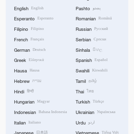
English
پښتو
English
Pashto
Esperanto
Română
Esperanto
Romanian
Filipino
Русский
Filipino
Russian
Français
Српски
French
Serbian
Deutsch
සිංහල
German
Sinhala
Ελληνικά
Español
Greek
Spanish
Hausa
Kiswahili
Hausa
Swahili
עברית
தமிழ்
Hebrew
Tamil
हिन्दी
ไทย
Hindi
Thai
Magyar
Türkçe
Hungarian
Turkish
Bahasa Indonesia
Українська
Indonesian
Ukrainian
Italiano
اردو
Italian
Urdu
日本語
Tiếng Việt
Japanese
Vietnamese