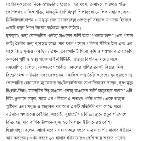
সর্বোত্তমকরণের দিকে রূপান্তরিত হয়েছে। এর ফলে, ক্রমান্বয়ে পরিচ্ছন্ন শক্তি
কৌশলগত চালিকাশক্তি, মালভূমি-বৈশিষ্ট্যপূর্ণ শিল্পগুলো মৌলিক সহায়ক, এবং
ডিজিটালাইজেশন ও উন্মুক্ত যোগাযোগব্যবস্থা গুরুত্বপূর্ণ সহায়ক উপাদান হিসেবে
একটি নতুন শিল্প উন্নয়ন কাঠামো গড়ে উঠেছে।
ছুনকুয়াং খাদ্য কোম্পানির পার্বত্য অঞ্চলের বার্লি আগে প্রধানত ছাম্পা (এক প্রকার
রুটি) তৈরির জন্য ব্যবহৃত হতো, যার ফলে পণ্যের পরিসর সীমিত ছিল এবং এর
সংযোজিত মূল্যও কম ছিল। এখন, কোম্পানিটি সিচাং কৃষি ও পশুপালন একাডেমি,
কফকো পুষ্টি ও স্বাস্থ্য গবেষণা ইনস্টিটিউট, ছিংহুয়া বিশ্ববিদ্যালয়ের সঙ্গে
সহযোগিতা চালিয়ে, সফলভাবে পার্বত্য অঞ্চলের বার্লির ক্রাফট বিয়ার, মিল
রিপ্লেসমেন্ট পাউডার এবং বেকডসহ একাধিক পণ্য তৈরি করেছে। ছুনকুয়াং খাদ্য
কোম্পানির জেনারেল ম্যানেজার লাংজিয়েইউচেন সাংবাদিকদের বলেন, দূষণমুক্ত
চিংহাই-সিচাং মালভূমির উঁচু অঞ্চলে পার্বত্য অঞ্চলের বার্লি জন্মানোর কারণে এটি
বিটা-গ্লুকানে সমৃদ্ধ, যাতে এর পরিমাণ ৫ শতাংশ পর্যন্ত থাকে। একে অত্যন্ত
পুষ্টিকর এবং সবুজ ও স্বাস্থ্যকর খাবারের একটি প্রতিনিধি বলা যেতে পারে।
বর্তমানে পণ্যগুলো বেইজিং, শাংহাই, কুয়াংচৌসহ বিভিন্ন স্থানে প্রচুর পরিমাণে
বিক্রি হয়, যার বার্ষিক উত্পাদনমূল্য ২০ মিলিয়ন ইউয়ানেরও বেশি।
ছিয়াংবাছুচা বলেন, আগে মাঠে যব চাষ করে বছরে মাত্র চার-পাঁচ হাজার ইউয়ান
আয় করতেন। এখন বছরে ৬০ হাজার ইউয়ানেরও বেশি আয় করতে পারেন।