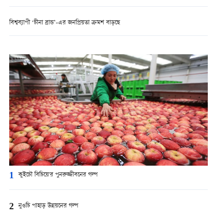
বিশ্বব্যাপী ‘চীনা ব্রান্ড’-এর জনপ্রিয়তা ক্রমশ বাড়ছে
1
কুইচৌ বিচিয়ে'র পুনরুজ্জীবনের গল্প
2
নুওচি পাহাড় উন্নয়নের গল্প