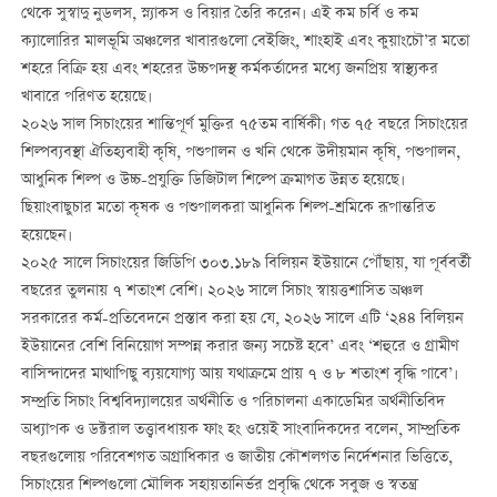
থেকে সুস্বাদু নুডলস, স্ন্যাকস ও বিয়ার তৈরি করেন। এই কম চর্বি ও কম
ক্যালোরির মালভূমি অঞ্চলের খাবারগুলো বেইজিং, শাংহাই এবং কুয়াংচৌ’র মতো
শহরে বিক্রি হয় এবং শহরের উচ্চপদস্থ কর্মকর্তাদের মধ্যে জনপ্রিয় স্বাস্থ্যকর
খাবারে পরিণত হয়েছে।
২০২৬ সাল সিচাংয়ের শান্তিপূর্ণ মুক্তির ৭৫তম বার্ষিকী। গত ৭৫ বছরে সিচাংয়ের
শিল্পব্যবস্থা ঐতিহ্যবাহী কৃষি, পশুপালন ও খনি থেকে উদীয়মান কৃষি, পশুপালন,
আধুনিক শিল্প ও উচ্চ-প্রযুক্তি ডিজিটাল শিল্পে ক্রমাগত উন্নত হয়েছে।
ছিয়াংবাছুচার মতো কৃষক ও পশুপালকরা আধুনিক শিল্প-শ্রমিকে রূপান্তরিত
হয়েছেন।
২০২৫ সালে সিচাংয়ের জিডিপি ৩০৩.১৮৯ বিলিয়ন ইউয়ানে পৌঁছায়, যা পূর্ববর্তী
বছরের তুলনায় ৭ শতাংশ বেশি। ২০২৬ সালে সিচাং স্বায়ত্তশাসিত অঞ্চল
সরকারের কর্ম-প্রতিবেদনে প্রস্তাব করা হয় যে, ২০২৬ সালে এটি ‘২৪৪ বিলিয়ন
ইউয়ানের বেশি বিনিয়োগ সম্পন্ন করার জন্য সচেষ্ট হবে’ এবং ‘শহুরে ও গ্রামীণ
বাসিন্দাদের মাথাপিছু ব্যয়যোগ্য আয় যথাক্রমে প্রায় ৭ ও ৮ শতাংশ বৃদ্ধি পাবে’।
সম্প্রতি সিচাং বিশ্ববিদ্যালয়ের অর্থনীতি ও পরিচালনা একাডেমির অর্থনীতিবিদ
অধ্যাপক ও ডক্টরাল তত্ত্বাবধায়ক ফাং হং ওয়েই সাংবাদিকদের বলেন, সাম্প্রতিক
বছরগুলোয় পরিবেশগত অগ্রাধিকার ও জাতীয় কৌশলগত নির্দেশনার ভিত্তিতে,
সিচাংয়ের শিল্পগুলো মৌলিক সহায়তানির্ভর প্রবৃদ্ধি থেকে সবুজ ও স্বতন্ত্র