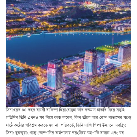
সিচাংয়ের ৪৪ বছর বয়সী বাসিন্দা ছিয়াংবাছুচা তাঁর বর্তমান চাকরি নিয়ে সন্তুষ্ট।
প্রতিদিন তিনি এখনও যব নিয়ে কাজ করেন, কিন্তু তাঁকে আর রোদ-বাতাসের মধ্যে
মাঠে কঠোর পরিশ্রম করতে হয় না। পরিবর্তে, তিনি দাজি শিল্প উদ্যানে অবস্থিত
সিচাং ছুনকুয়াং খাদ্য কোম্পানির কর্মশালায় স্বয়ংক্রিয় যন্ত্রপাতি চালান এবং যব