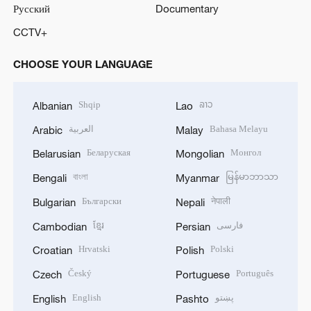
Русский
Documentary
CCTV+
CHOOSE YOUR LANGUAGE
Shqip
ລາວ
Albanian
Lao
العربية
Bahasa Melayu
Arabic
Malay
Беларуская
Монгол
Belarusian
Mongolian
বাংলা
မြန်မာဘာသာ
Bengali
Myanmar
Български
नेपाली
Bulgarian
Nepali
ខ្មែរ
فارسی
Cambodian
Persian
Hrvatski
Polski
Croatian
Polish
Český
Português
Czech
Portuguese
English
پښتو
English
Pashto