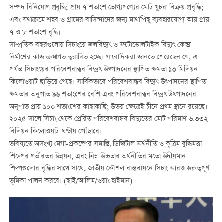
সম্পদ বিনিয়োগ প্রবৃদ্ধি; প্রায় ৭ শতাংশ ভোগ্যপণ্যের মোট খুচরা বিক্রয় প্রবৃদ্ধি;
এবং যথাক্রমে শহর ও গ্রামের বাসিন্দাদের জন্য মাথাপিছু ব্যবহারযোগ্য আয় প্রায়
৭ ও ৮ শতাংশ বৃদ্ধি।
সাম্প্রতিক বছরগুলোয় সিচাংয়ে জলবিদ্যুৎ ও ফটোভোলটাইক বিদ্যুৎ কেন্দ্র
নির্মাণের কাজ ক্রমাগত ত্বরান্বিত হচ্ছে। সাংবাদিকরা জানতে পেরেছেন যে, এ
পর্যন্ত সিচাংয়ের পরিবেশবান্ধব বিদ্যুৎ উত্পাদনের স্থাপিত ক্ষমতা ১৩ মিলিয়ন
কিলোওয়াট ছাড়িয়ে গেছে। সার্বিকভাবে পরিবেশবান্ধব বিদ্যুৎ উত্পাদনের স্থাপিত
ক্ষমতার অনুপাত ৯৬ শতাংশের বেশি এবং পরিবেশবান্ধব বিদ্যুৎ উত্পাদনের
অনুপাত প্রায় ১০০ শতাংশের কাছাকাছি; উভয় ক্ষেত্রেই চীনে প্রথম স্থানে রয়েছে।
২০২৫ সালে সিচাং থেকে প্রেরিত পরিবেশবান্ধব বিদ্যুতের মোট পরিমাণ ৬.৩৩২
বিলিয়ন কিলোওয়াট-ঘণ্টায় পৌঁছাবে।
ভবিষ্যতে অসংখ্য মেগা-প্রকল্পের সমাপ্তি, ডিজিটাল অর্থনীতি ও কৃত্রিম বুদ্ধিমত্তা
শিল্পের গভীরতর উন্নয়ন, এবং নিম্ন-উচ্চতার অর্থনীতির মতো উদীয়মান
শিল্পগুলোর বৃদ্ধির সাথে সাথে, জাতীয় কৌশল বাস্তবায়নে সিচাং আরও গুরুত্বপূর্ণ
ভূমিকা পালন করবে। (ছাই/আলিম/ওয়াং হাইমান)