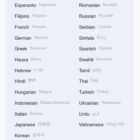
Esperanto
Română
Esperanto
Romanian
Filipino
Русский
Filipino
Russian
Français
Српски
French
Serbian
Deutsch
සිංහල
German
Sinhala
Ελληνικά
Español
Greek
Spanish
Hausa
Kiswahili
Hausa
Swahili
עברית
தமிழ்
Hebrew
Tamil
हिन्दी
ไทย
Hindi
Thai
Magyar
Türkçe
Hungarian
Turkish
Bahasa Indonesia
Українська
Indonesian
Ukrainian
Italiano
اردو
Italian
Urdu
日本語
Tiếng Việt
Japanese
Vietnamese
한국어
Korean