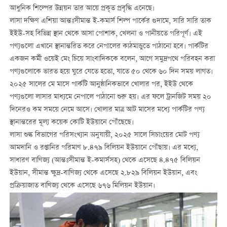
আধুনিক শিল্পের উন্নয়ন তার আয়ে প্রকৃত প্রবৃদ্ধি এনেছে।
লাসা দক্ষিণ এশিয়া আন্তঃসীমান্ত ই-কমার্স শিল্প পার্কের গুদামে, সারি সারি তাক
ইইউ-সহ বিভিন্ন স্থান থেকে আসা পোশাক, খেলনা ও পানীয়তে পরিপূর্ণ। এই
পণ্যগুলো এখানে স্থানান্তরিত করে নেপালের কাঠমান্ডুতে পাঠানো হবে। পার্কটির
একজন কর্মী ওয়েই মেং চিয়ে সাংবাদিককে বলেন, আগে সমুদ্রপথে পরিবহন করা
পণ্যগুলোকে ভারত হয়ে ঘুরে যেতে হতো, যাতে ৫০ থেকে ৬০ দিন সময় লাগত।
২০২৫ সালের মে মাসে পার্কটি আনুষ্ঠানিকভাবে খোলার পর, ইইউ থেকে
পণ্যগুলো লাসার মাধ্যমে নেপালে পাঠানো শুরু হয়। এর ফলে ট্রানজিট সময় ২০
দিনেরও কম সময়ে নেমে আসে। খোলার মাত্র আট মাসের মধ্যে পার্কটির পণ্য
স্থানান্তরের মূল্য কয়েক কোটি ইউয়ানে পৌঁছেছে।
লাসা শুল্ক বিভাগের পরিসংখ্যান অনুযায়ী, ২০২৫ সালে সিচাংয়ের মোট পণ্য
আমদানি ও রপ্তানির পরিমাণ ৮.৪৭৯ বিলিয়ন ইউয়ানে পৌঁছায়। এর মধ্যে,
সাধারণ বাণিজ্য (আন্তঃসীমান্ত ই-কমার্সসহ) থেকে এসেছে ৪.৪৭৫ বিলিয়ন
ইউয়ান, সীমান্ত ক্ষুদ্র-বাণিজ্য থেকে এসেছে ২.৮২৯ বিলিয়ন ইউয়ান, এবং
প্রক্রিয়াজাত বাণিজ্য থেকে এসেছে ৬৭৬ মিলিয়ন ইউয়ান।