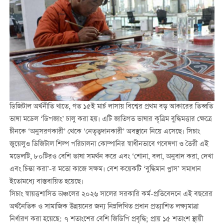
ডিজিটাল অর্থনীতি খাতে, গত ১৫ই মার্চ লাসায় বিশ্বের প্রথম বড় আকারের তিব্বতি
ভাষা মডেল ‘ডিপজাং’ চালু করা হয়। এটি জাতিগত ভাষার কৃত্রিম বুদ্ধিমত্তার ক্ষেত্রে
চীনকে ‘অনুসরণকারী’ থেকে ‘নেতৃত্বদানকারী’ অবস্থানে নিয়ে এসেছে। সিচাং
জুয়েলুও ডিজিটাল শিল্প পরিচালনা কোম্পানির স্বাধীনভাবে গবেষণা ও তৈরী এই
মডেলটি, ৮০টিরও বেশি ভাষা সমর্থন করে এবং ‘শোনা, বলা, অনুবাদ করা, দেখা
এবং চিন্তা করা’-র মতো কাজে সক্ষম। বেশ কয়েকটি ‘বুদ্ধিমান প্লাস’ সমাধান
ইতোমধ্যে বাস্তবায়িত হয়েছে।
সিচাং স্বায়ত্তশাসিত অঞ্চলের ২০২৬ সালের সরকারি কর্ম-প্রতিবেদনে এই বছরের
অর্থনৈতিক ও সামাজিক উন্নয়নের জন্য নিম্নলিখিত প্রধান প্রত্যাশিত লক্ষ্যমাত্রা
নির্ধারণ করা হয়েছে: ৭ শতাংশের বেশি জিডিপি প্রবৃদ্ধি; প্রায় ১৫ শতাংশ স্থায়ী