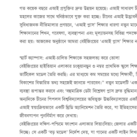
গত কয়েক বছরে এআই প্রযুক্তির দ্রুত উন্নয়ন হয়েছে। এআই সাধারণ চ
মহলের কাজের সাথে ঘনিষ্ঠভাবে যুক্ত করা হচ্ছে। চীনের এআই উদ্ভাবনী কে
সুবিধাজনক নীতিমালার প্রণয়নে, ‘এআই প্লাস’ শিক্ষার ধারণা নতুন মা
শিক্ষাদানের শিখন, গবেষণা, ব্যবস্থাপনা এবং মূল্যায়নসহ বিভিন্ন পদক্ষে
করা হয়। আজকের অনুষ্ঠানে আমরা বেইজিংয়ের ‘এআই প্লাস’ শিক্ষার 
স্মার্ট ক্যাম্পাস: এআই-চালিত শিক্ষাকে সহজলভ্য করে তোলা
বেইজিংয়ের হাইতিয়ান এলাকার চংকুয়ানছুন ৩ নম্বর প্রাথমিক স্কুলে 
ভার্টিকেল মডেল তৈরি করছি। এর মাধ্যমে কম সময়ের মধ্যে শিক্ষার্থী,
বিকাশের বিস্তারিত তথ্য সহজেই জানতে পারবেন।” নতুন মডেলটি ‘একাডেম
ব্যবস্থা রূপান্তর করবে এবং ‘বহুমাত্রিক ডেটা বিশ্লেষণ প্লাস দ্রুত বুদ্ধ
অন্যদিকে চীনের পিপলস বিশ্ববিদ্যালয়ের অধিভুক্ত উচ্চবিদ্যালয়ের এ
এআই স্বয়ংক্রিয়ভাবে একটি থ্রিডি অ্যানিমেশন তৈরি করে, যা ইতিহাসে
জীবনযাপন পুনর্নির্মাণ করে দেখায়।
বেইজিংয়ের দক্ষিণ-পশ্চিমে ফাংশান এলাকার লিয়াংসিয়াং জেলার একটি 
দিচ্ছে। সে একটি ‘বড় মডেল’ নির্দেশ দেয়, যা গানের একটি লাইন লি