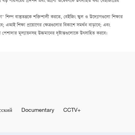
 বড় পরিসরের প্রদর্শন এবং অগ্রণী অন্বেষণকে উত্সাহিত করা বেইজিংয়ের
িল্প বাস্তুতন্ত্রকে শক্তিশালী করতে, বেইজিং স্কুল ও উদ্যোগগুলো শিক্ষার
বে; এআই শিক্ষা প্রয়োগের ক্ষেত্রগুলোর বিকাশে সমর্থন বাড়াবে; এবং
পেশাদার মূল্যায়নসহ উচ্চমানের দৃষ্টান্তগুলোকে উত্সাহিত করবে।
сский
Documentary
CCTV+