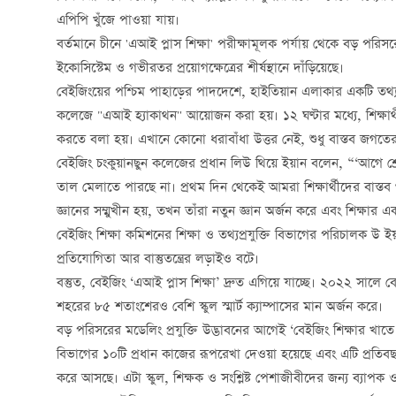
এপিপি খুঁজে পাওয়া যায়।
বর্তমানে চীনে 'এআই প্লাস শিক্ষা' পরীক্ষামূলক পর্যায় থেকে বড় পরিসরে
ইকোসিস্টেম ও গভীরতর প্রয়োগক্ষেত্রের শীর্ষস্থানে দাঁড়িয়েছে।
বেইজিংয়ের পশ্চিম পাহাড়ের পাদদেশে, হাইতিয়ান এলাকার একটি তথ্য 
কলেজে "এআই হ্যাকাথন" আয়োজন করা হয়। ১২ ঘণ্টার মধ্যে, শিক্ষার্থী
করতে বলা হয়। এখানে কোনো ধরাবাঁধা উত্তর নেই, শুধু বাস্তব জগতের প
বেইজিং চংকুয়ানছুন কলেজের প্রধান লিউ থিয়ে ইয়ান বলেন, “‘আগে শ্রে
তাল মেলাতে পারছে না। প্রথম দিন থেকেই আমরা শিক্ষার্থীদের বাস্তব
জ্ঞানের সম্মুখীন হয়, তখন তাঁরা নতুন জ্ঞান অর্জন করে এবং শিক্ষার
বেইজিং শিক্ষা কমিশনের শিক্ষা ও তথ্যপ্রযুক্তি বিভাগের পরিচালক উ ইয়া
প্রতিযোগিতা আর বাস্তুতন্ত্রের লড়াইও বটে।
বস্তুত, বেইজিং ‘এআই প্লাস শিক্ষা’ দ্রুত এগিয়ে যাচ্ছে। ২০২২ সালে বে
শহরের ৮৫ শতাংশেরও বেশি স্কুল স্মার্ট ক্যাম্পাসের মান অর্জন করে।
বড় পরিসরের মডেলিং প্রযুক্তি উদ্ভাবনের আগেই ‘বেইজিং শিক্ষার খাতে
বিভাগের ১০টি প্রধান কাজের রূপরেখা দেওয়া হয়েছে এবং এটি প্রতিবছর ‘ব
করে আসছে। এটা স্কুল, শিক্ষক ও সংশ্লিষ্ট পেশাজীবীদের জন্য ব্যাপক ও 