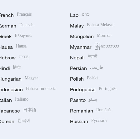
French
Français
Lao
ລາວ
German
Deutsch
Malay
Bahasa Melayu
Greek
Ελληνικά
Mongolian
Монгол
Hausa
Hausa
Myanmar
မြန်မာဘာသာ
Hebrew
עברית
Nepali
नेपाली
Hindi
हिन्दी
Persian
فارسی
Hungarian
Magyar
Polish
Polski
Indonesian
Bahasa Indonesia
Portuguese
Português
Italian
Italiano
Pashto
پښتو
Japanese
日本語
Romanian
Română
Korean
한국어
Russian
Русский