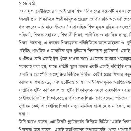
বেজে ওঠে।
এসব দৃশ্য বেইজিংয়ের ‘এআই প্লাস শিক্ষা’ বিকাশের কয়েকটি ঝলক। গেল 
‘এআই প্লাস শিক্ষা’-কে ‘পরীক্ষামূলক প্রয়োগ ও পরিস্থিতি অন্বেষণ’ থ
গত বছরের মার্চ মাসে ‘চিংওয়া’ ধারাবাহিক শিক্ষামূলক বুদ্ধিমান এজেন্টের
পরিচর্যা, শিক্ষক সহায়তা, শিক্ষার্থী শিক্ষা, শারীরিক ও মানসিক স্বাস্
শিক্ষা। উদ্দেশ্য, এ ধরনের শিক্ষামূলক পরিস্থিতিতে কাস্টোমাইজড ও বুদ
বেইজিং প্রাথমিক ও মাধ্যমিক স্কুল বুদ্ধিমান শিক্ষাদান প্ল্যাটফর্মে ‘
৪০টিরও বেশি এআই টুল খুঁজে পাওয়া যায়। এগুলোর মাধ্যমে শহরজুড়ে 
সরবরাহ করা হয়, যাতে প্রতিটি স্কুলে অন্তত একটি এআই পরিস্থিতি বাস
এআই ও ভোগৌলিক প্রযুক্তির ভিত্তিতে নির্মিত "বেইজিংয়ের শিক্ষার ন
ক্যাম্পাস শিক্ষাকেন্দ্র, এবং ২০টিরও বেশি এআই শিক্ষামূলক অ্যাপ্লিকেশনক
সাপ্তাহিক ছুটির কার্যকলাপ ও ছুটির শিক্ষামূলক ভ্রমণে তাত্ক্ষণিক সহ
বেইজিং ডিজিটাল শিক্ষাকেন্দ্রের পরিচালক থিয়ান পেং বলেন, "'চিংওয়া' 
সুপারমার্কেট, বা বেইজিং শিক্ষার নতুন মানচিত্র যা-ই হোক না কেন, আ
করা।"
তিনি আরও বলেন, এই তিনটি প্ল্যাটফর্মের ভিত্তিতে নির্মিত "এআই শিক্ষা
শিক্ষকরা মনে করেন, ‘এআই অ্যাপ্লিকেশন সুপারমার্কেট’ থেকে পণ্যের