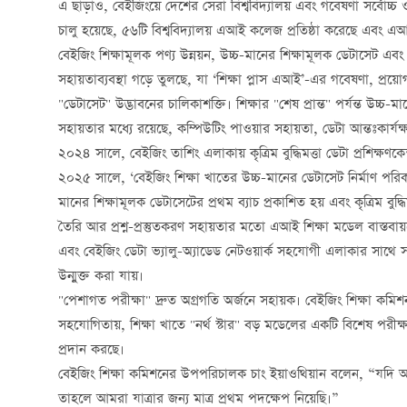
এ ছাড়াও, বেইজিংয়ে দেশের সেরা বিশ্ববিদ্যালয় এবং গবেষণা সর্বোচ্চ
চালু হয়েছে, ৫৬টি বিশ্ববিদ্যালয় এআই কলেজ প্রতিষ্ঠা করেছে এবং এআই ক
বেইজিং শিক্ষামূলক পণ্য উন্নয়ন, উচ্চ-মানের শিক্ষামূলক ডেটাসেট এবং 
সহায়তাব্যবস্থা গড়ে তুলছে, যা ‘শিক্ষা প্লাস এআই’-এর গবেষণা, প্রয়োগ,
"ডেটাসেট" উদ্ভাবনের চালিকাশক্তি। শিক্ষার "শেষ প্রান্ত" পর্যন্ত উ
সহায়তার মধ্যে রয়েছে, কম্পিউটিং পাওয়ার সহায়তা, ডেটা আন্তঃকার্যক্
২০২৪ সালে, বেইজিং তাশিং এলাকায় কৃত্রিম বুদ্ধিমত্তা ডেটা প্রশিক্ষণ
২০২৫ সালে, ‘বেইজিং শিক্ষা খাতের উচ্চ-মানের ডেটাসেট নির্মাণ পরিকল
মানের শিক্ষামূলক ডেটাসেটের প্রথম ব্যাচ প্রকাশিত হয় এবং কৃত্রিম বুদ্ধি
তৈরি আর প্রশ্ন-প্রস্তুতকরণ সহায়তার মতো এআই শিক্ষা মডেল বাস্তবায়নে
এবং বেইজিং ডেটা ভ্যালু-অ্যাডেড নেটওয়ার্ক সহযোগী এলাকার সাথে সংযু
উন্মুক্ত করা যায়।
"পেশাগত পরীক্ষা" দ্রুত অগ্রগতি অর্জনে সহায়ক। বেইজিং শিক্ষা কমিশন,
সহযোগিতায়, শিক্ষা খাতে "নর্থ স্টার" বড় মডেলের একটি বিশেষ পরীক্ষা
প্রদান করছে।
বেইজিং শিক্ষা কমিশনের উপপরিচালক চাং ইয়াওথিয়ান বলেন, “যদি আম
তাহলে আমরা যাত্রার জন্য মাত্র প্রথম পদক্ষেপ নিয়েছি।”