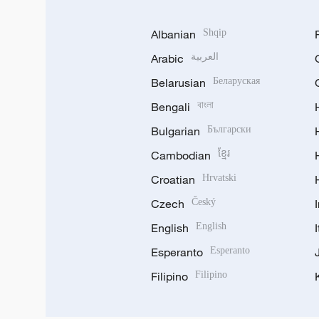
Albanian
Shqip
Arabic
العربية
Belarusian
Беларуская
Bengali
বাংলা
Bulgarian
Български
Cambodian
ខ្មែរ
Croatian
Hrvatski
Czech
Český
English
English
Esperanto
Esperanto
Filipino
Filipino