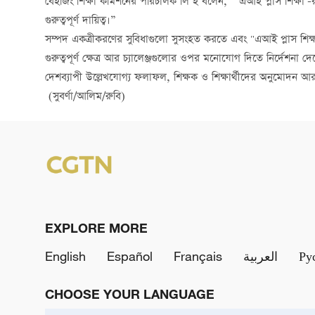
বেইজিং শিক্ষা কমিশনের পরিচালক লি ই বলেন, “‘এআই প্লাস শিক্ষা’-র
গুরুত্বপূর্ণ দায়িত্ব।”
সম্পদ একত্রীকরণের সুবিধাগুলো সুসংহত করতে এবং "এআই প্লাস শিক্ষা" শ
গুরুত্বপূর্ণ ক্ষেত্র আর চ্যালেঞ্জগুলোর ওপর মনোযোগ দিতে নির্দেশনা দে
দেশব্যাপী উল্লেখযোগ্য ফলাফল, শিক্ষক ও শিক্ষার্থীদের অনুমোদন আর 
(সুবর্ণা/আলিম/রুবি)
EXPLORE MORE
English
Español
Français
العربية
Ру
CHOOSE YOUR LANGUAGE