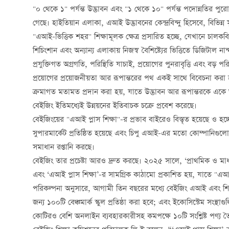
"০ থেকে ১" পর্যন্ত উদ্ভাবন এবং "১ থেকে ১০" পর্যন্ত পদোন্নতির পুরো
গেছে। হাইতিয়ান এলাকা, এআই উদ্ভাবনের কেন্দ্রবিন্দু হিসেবে, বিভিন্ন সু
"এআই-ভিত্তিক শহর" শিক্ষামূলক ক্ষেত্র প্রসারিত হচ্ছে, যেখানে চালকবিহ
শিচিংশান এবং অন্যান্য এলাকায় নিজস্ব বৈশিষ্ট্যের ভিত্তিতে ডিজিটাল নান্
প্রযুক্তিগত অগ্রগতি, পরিস্থিতি যাচাই, প্রয়োগের পুনরাবৃত্তি এবং বড় 
প্রয়োগের প্রয়োজনীয়তা আর রূপান্তরের পথ একই সাথে বিবেচনা করা হয়;
ক্রমাগত মতামত প্রদান করা হয়, যাতে উদ্ভাবন আর রূপান্তরকে একে 
বেইজিং ইতিমধ্যেই উন্নয়নের ইতিবাচক চক্রে প্রবেশ করেছে।
বেইজিংয়ের "এআই প্লাস শিক্ষা"-র প্রভাব বাইরেও বিস্তৃত হয়েছে ও হ
সুপারমার্কেট প্রতিষ্ঠিত হয়েছে এবং চিপু এআই-এর মতো কোম্পানিগুলো,
সমাধান রপ্তানি করছে।
বেইজিং তার প্রচেষ্টা আরও দ্রুত করছে। ২০২৫ সালে, ‘প্রাথমিক ও মাধ্যমি
এবং ‘এআই প্লাস শিক্ষা’-র সামগ্রিক কাঠামো প্রকাশিত হয়, যাতে "এআই 
পরিকল্পনা অনুসারে, আগামী তিন বছরের মধ্যে বেইজিং এআই এবং শিক্ষার
জন্য ১০০টি বেঞ্চমার্ক স্কুল প্রতিষ্ঠা করা হবে; এবং ইকোসিস্টেম সংস্থাগ
কোটিরও বেশি অনলাইন ব্যবহারকারীসহ কমপক্ষে ১০টি সংশ্লিষ্ট পণ্য ত