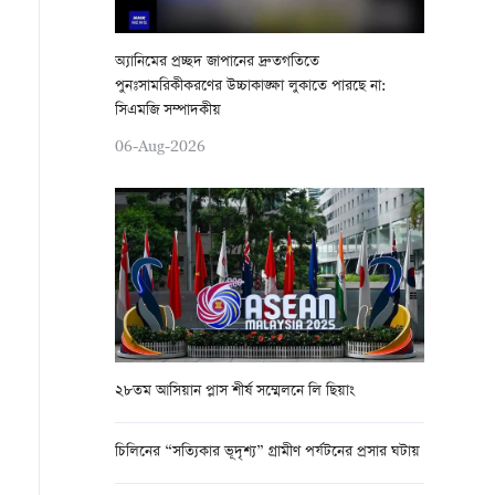
অ্যানিমের প্রচ্ছদ জাপানের দ্রুতগতিতে
পুনঃসামরিকীকরণের উচ্চাকাঙ্ক্ষা লুকাতে পারছে না:
সিএমজি সম্পাদকীয়
06-Aug-2026
২৮তম আসিয়ান প্লাস শীর্ষ সম্মেলনে লি ছিয়াং
চিলিনের “সত্যিকার ভূদৃশ্য” গ্রামীণ পর্যটনের প্রসার ঘটায়