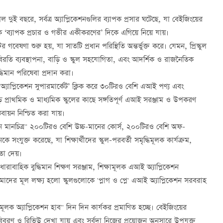
দুই বছরে, সর্বত্র অ্যাপ্লিকেশনগুলির ব্যাপক প্রসার ঘটেছে, যা বেইজিংয়ের
েকে ‘ব্যাপক প্রচার ও গভীর একীকরণের’ দিকে এগিয়ে নিয়ে যায়।
 গবেষণা শুরু হয়, যা সাতটি প্রধান পরিস্থিতি অন্তর্ভুক্ত করে। যেমন, প্রিস্কুল
থ্য, বিরতি ব্যবস্থাপনা, বাড়ি ও স্কুল সহযোগিতা, এবং আদর্শিক ও রাজনৈতিক
্ধিমান পরিষেবা প্রদান করা।
এআই অ্যাপ্লিকেশন সুপারমার্কেট’ ক্লিক করে ৩০টিরও বেশি এআই পণ্য এবং
প্রাথমিক ও মাধ্যমিক স্কুলের কাছে সঙ্গতিপূর্ণ এআই সরঞ্জাম ও উপকরণ
্তবায়ন নিশ্চিত করা যায়।
তুন মানচিত্র" ২০০টিরও বেশি উচ্চ-মানের কোর্স, ২০০টিরও বেশি অফ-
ে সংযুক্ত করেছে, যা শিক্ষার্থীদের স্কুল-পরবর্তী সমৃদ্ধিমূলক কার্যক্রম,
ায়তা দেয়।
ধারাবাহিক বুদ্ধিমান শিক্ষণ সরঞ্জাম, শিক্ষামূলক এআই অ্যাপ্লিকেশন
মাদের মূল লক্ষ্য হলো স্কুলগুলোকে 'প্লাগ ও প্লে' এআই অ্যাপ্লিকেশন সরবরাহ
মূলক অ্যাপ্লিকেশন হাব" দিন দিন কার্যকর প্রমাণিত হচ্ছে। বেইজিংয়ের
 বিবরণ ও রিভিউ দেখা যায় এবং সর্বদা নিজের প্রয়োজন অনুসারে উপযুক্ত