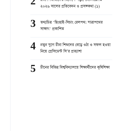
2
চীনা শিক্ষার্থীদের বিদেশে পড়াশোনা-সংক্রান্ত
২০২৬ সালের প্রতিবেদন ও প্রসঙ্গকথা (১)
3
তথ্যচিত্র "ছিংহাই-সিচাং রেলপথ: যাত্রাপথের
সাক্ষাৎ" প্রকাশিত
4
নতুন যুগে চীনা শিশুদের বেড়ে ওঠা ও সফল হওয়া
নিয়ে প্রেসিডেন্ট সি’র প্রত্যাশা
5
চীনের বিভিন্ন বিশ্ববিদ্যালয়ে শিক্ষার্থীদের কৃষিশিক্ষা