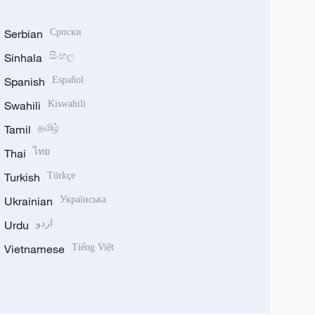
Serbian
Српски
Sinhala
සිංහල
Spanish
Español
Swahili
Kiswahili
Tamil
தமிழ்
Thai
ไทย
Turkish
Türkçe
Ukrainian
Українська
Urdu
اردو
Vietnamese
Tiếng Việt