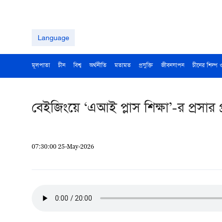
Language
মূলপাতা
চীন
বিশ্ব
অর্থনীতি
মতামত
প্রযুক্তি
জীবনযাপন
চীনের শিল্প 
বেইজিংয়ে ‘এআই প্লাস শিক্ষা’-র প্রসার প্
07:30:00 25-May-2026