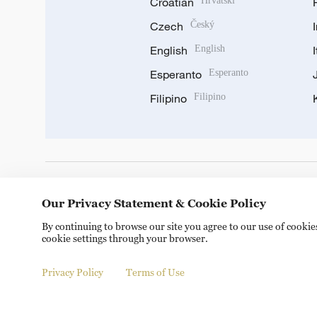
Croatian
Hrvatski
Czech
Český
English
English
Esperanto
Esperanto
Filipino
Filipino
DOWNLOAD OUR APP
Our Privacy Statement & Cookie Policy
By continuing to browse our site you agree to our use of cooki
cookie settings through your browser.
Privacy Policy
Terms of Use
Copyright © 2024 CGTN.
京ICP备20000184号
京公网安