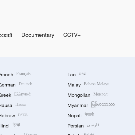
сский
Documentary
CCTV+
French
Français
Lao
ລາວ
German
Deutsch
Malay
Bahasa Melayu
Greek
Ελληνικά
Mongolian
Монгол
Hausa
Hausa
Myanmar
မြန်မာဘာသာ
Hebrew
עברית
Nepali
नेपाली
Hindi
हिन्दी
Persian
فارسی