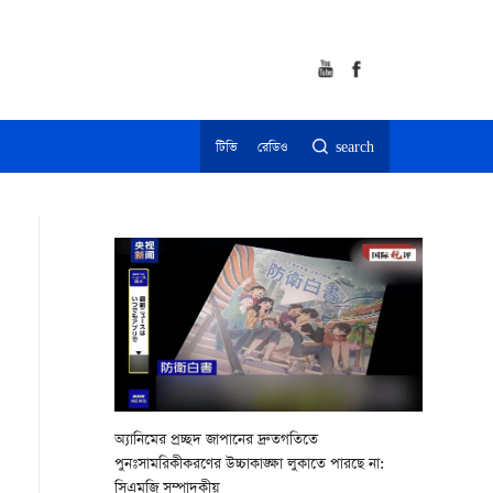
টিভি
রেডিও
search
অ্যানিমের প্রচ্ছদ জাপানের দ্রুতগতিতে
পুনঃসামরিকীকরণের উচ্চাকাঙ্ক্ষা লুকাতে পারছে না:
সিএমজি সম্পাদকীয়