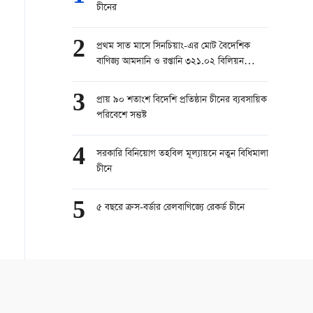
চীনের
2
প্রথম সাত মাসে সিনচিয়াং-এর মোট বৈদেশিক
বাণিজ্য আমদানি ও রপ্তানি ৩২১.০২ বিলিয়ন
ইউয়ানে পৌঁছেছে
3
প্রায় ৯০ শতাংশ বিদেশি প্রতিষ্ঠান চীনের ব্যবসায়িক
পরিবেশে সন্তুষ্ট
4
সরকারি বিনিয়োগ তহবিল মূল্যায়নে নতুন বিধিমালা
চীনে
5
৫ বছরে ক্রস-বর্ডার রেলবাণিজ্যে রেকর্ড চীনে