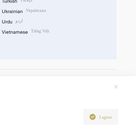
Turkish
Türkçe
Ukrainian
Українська
Urdu
اردو
Vietnamese
Tiếng Việt
I agree
6