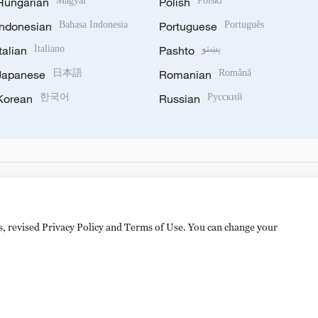
Hungarian
Magyar
Polish
Polski
Indonesian
Bahasa Indonesia
Portuguese
Português
Italian
Italiano
Pashto
پښتو
Japanese
日本語
Romanian
Română
Korean
한국어
Russian
Русский
es, revised Privacy Policy and Terms of Use. You can change your
备 11010502050052号
Disinformation report hotline: 010-8506146