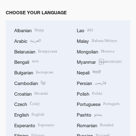
CHOOSE YOUR LANGUAGE
Shqip
ລາວ
Albanian
Lao
العربية
Bahasa Melayu
Arabic
Malay
Беларуская
Монгол
Belarusian
Mongolian
বাংলা
မြန်မာဘာသာ
Bengali
Myanmar
Български
नेपाली
Bulgarian
Nepali
ខ្មែរ
فارسی
Cambodian
Persian
Hrvatski
Polski
Croatian
Polish
Český
Português
Czech
Portuguese
English
پښتو
English
Pashto
Esperanto
Română
Esperanto
Romanian
Filipino
Русский
Filipino
Russian