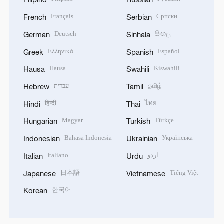
Français
Српски
French
Serbian
Deutsch
සිංහල
German
Sinhala
Ελληνικά
Español
Greek
Spanish
Hausa
Kiswahili
Hausa
Swahili
עברית
தமிழ்
Hebrew
Tamil
हिन्दी
ไทย
Hindi
Thai
Magyar
Türkçe
Hungarian
Turkish
Bahasa Indonesia
Українська
Indonesian
Ukrainian
Italiano
اردو
Italian
Urdu
日本語
Tiếng Việt
Japanese
Vietnamese
한국어
Korean