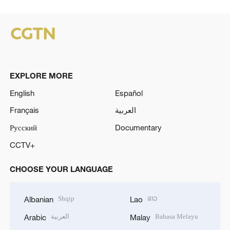
EXPLORE MORE
English
Español
Français
العربية
Русский
Documentary
CCTV+
CHOOSE YOUR LANGUAGE
Shqip
ລາວ
Albanian
Lao
العربية
Bahasa Melayu
Arabic
Malay