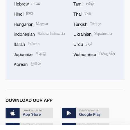
עברית
தமிழ்
Hebrew
Tamil
हिन्दी
ไทย
Hindi
Thai
Magyar
Türkçe
Hungarian
Turkish
Bahasa Indonesia
Українська
Indonesian
Ukrainian
Italiano
اردو
Italian
Urdu
日本語
Tiếng Việt
Japanese
Vietnamese
한국어
Korean
DOWNLOAD OUR APP