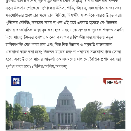
মুখপাত্র আরও বলেন, দুই রাষ্ট্রপ্রধানের যৌথ নেতৃত্বে, চীন ও রাশিয়ার সম্পর্ক
নতুন উচ্চতায় পোঁছেছে। দু’পক্ষের উচিত, শান্তি, উন্নয়ন, সহযোগিতা ও জয়-জয়
সহযোগিতার প্রবণতার সঙ্গে তাল মিলিয়ে, দ্বিপক্ষীয় সম্পর্ককে আরও উন্নত করা।
পুতিনের বেইজিং সফরের সময় দু’পক্ষ এই মর্মে একমত হয়েছে যে: উচ্চতর
মানের রাজনৈতিক আস্থা দৃঢ় করা হবে এবং একে অপরকে দৃঢ় কৌশলগত সমর্থন
দিয়ে যাবে; উচ্চতর গুণগত মানের কল্যাণকর দ্বিপক্ষীয় সহযোগিতায় নতুন
চালিকাশক্তি যোগ করা হবে এবং নিজ নিজ উন্নয়ন ও সমৃদ্ধতি বাস্তবায়নে
একসাথে কাজ করা হবে; উচ্চতর মানের জনগণ পর্যায়ের সমঝোতা গড়ে তোলা
হবে; এবং উচ্চতর মানের আন্তর্জাতিক সমন্বয়ের মাধ্যমে, বৈশ্বিক প্রশাসনব্যবস্থা
পূর্ণাংগ করা হবে। (শিশির/আলিম/আকাশ)