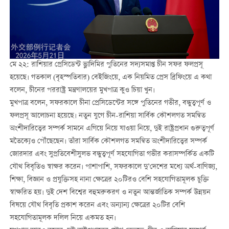
মে ২২: রাশিয়ার প্রেসিডেন্ট ভ্লাদিমির পুতিনের সদ্যসমাপ্ত চীন সফর ফলপ্রসূ
হয়েছে। গতকাল (বৃহস্পতিবার) বেইজিংয়ে, এক নিয়মিত প্রেস ব্রিফিংয়ে এ কথা
বলেন, চীনের পররাষ্ট্র মন্ত্রণালয়ের মুখপাত্র কুও চিয়া খুন।
মুখপাত্র বলেন, সফরকালে চীনা প্রেসিডেন্টের সঙ্গে পুতিনের গভীর, বন্ধুত্বপূর্ণ ও
ফলপ্রসূ আলোচনা হয়েছে। নতুন যুগে চীন-রাশিয়া সার্বিক কৌশলগত সমন্বিত
অংশীদারিত্বের সম্পর্ক সামনে এগিয়ে নিয়ে যাওয়া নিয়ে, দুই রাষ্ট্রপ্রধান গুরুত্বপূর্ণ
মতৈক্যেও পৌঁছেছেন। তাঁরা সার্বিক কৌশলগত সমন্বিত অংশীদারিত্বের সম্পর্ক
জোরদার এবং সুপ্রতিবেশীসুলভ বন্ধুত্বপূর্ণ সহযোগিতা গভীর করাসম্পর্কিত একটি
যৌথ বিবৃতিও স্বাক্ষর করেন। পাশাপাশি, সফরকালে দু’দেশের মধ্যে অর্থ-বাণিজ্য,
শিক্ষা, বিজ্ঞান ও প্রযুক্তিসহ নানা ক্ষেত্রের ২০টিরও বেশি সহযোগিতামূলক চুক্তি
স্বাক্ষরিত হয়। দুই দেশ বিশ্বের বহুমরুকরণ ও নতুন আন্তর্জাতিক সম্পর্ক উন্নয়ন
বিষয়ে যৌথ বিবৃতি প্রকাশ করেন এবং অন্যান্য ক্ষেত্রের ২০টির বেশি
সহযোগিতামূলক দলিল নিয়ে একমত হন।