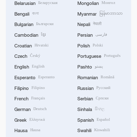
Беларуская
Монгол
Belarusian
Mongolian
বাংলা
မြန်မာဘာသာ
Bengali
Myanmar
Български
नेपाली
Bulgarian
Nepali
ខ្មែរ
فارسی
Cambodian
Persian
Hrvatski
Polski
Croatian
Polish
Český
Português
Czech
Portuguese
English
پښتو
English
Pashto
Esperanto
Română
Esperanto
Romanian
Filipino
Русский
Filipino
Russian
Français
Српски
French
Serbian
Deutsch
සිංහල
German
Sinhala
Ελληνικά
Español
Greek
Spanish
Hausa
Kiswahili
Hausa
Swahili