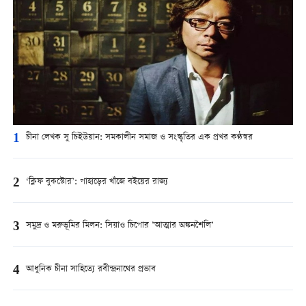
1
চীনা লেখক সু চিইউয়ান: সমকালীন সমাজ ও সংস্কৃতির এক প্রখর কণ্ঠস্বর
2
‘ক্লিফ বুকস্টোর’: পাহাড়ের খাঁজে বইয়ের রাজ্য
3
সমুদ্র ও মরুভূমির মিলন: সিয়াও চিপোর ’আত্মার অঙ্কনশৈলি’
4
আধুনিক চীনা সাহিত্যে রবীন্দ্রনাথের প্রভাব