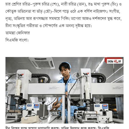
চার শ্রেণির চরিত্র—পুরুষ চরিত্র (শেং), নারী চরিত্র (তান), রঙ মাখা পুরুষ (চিং) ও
কৌতুক অভিনেতা বা ভাঁড় (ছৌ)—মিলে গড়ে ওঠে এক বর্ণিল নাট্যজগৎ। সংগীত,
নৃত্য, অভিনয় আর রূপসজ্জার সমন্বয়ে পিকিং অপেরা আজও দর্শকদের মুগ্ধ করে,
চীনা সংস্কৃতির গভীরতা ও সৌন্দর্যের এক অনন্য দৃষ্টান্ত হয়ে।
তামান্না জেনিফার
সিএমজি বাংলা।
চীন বিশ্বের সাথে সুযোগ ভাগাভাগি করছে; অভিন্ন উন্নয়নে কাজ করছে: সিএমজি