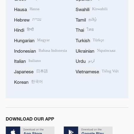
Hausa
Kiswahili
Hausa
Swahili
עברית
தமிழ்
Hebrew
Tamil
हिन्दी
ไทย
Hindi
Thai
Magyar
Türkçe
Hungarian
Turkish
Bahasa Indonesia
Українська
Indonesian
Ukrainian
Italiano
اردو
Italian
Urdu
日本語
Tiếng Việt
Japanese
Vietnamese
한국어
Korean
DOWNLOAD OUR APP