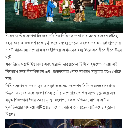
চীনের জাতীয় অপেরা হিসেবে পরিচিত পিকিং অপেরা প্রায় ২০০ বছরের ঐতিহ্য
বহন করে আজও দর্শককে মুগ্ধ করে চলছে। ১৭৯০ সালের পর আনহুই প্রদেশের
চারটি খ্যাতনামা অপেরা দল বেইজিংয়ে আগমনের মধ্য দিয়ে এর ধীরে ধীরে উদ্ভব
ঘটে।
পরবর্তীতে সম্রাট ছিয়ানলং এবং সম্রাজ্ঞী দাওয়াকের ছিসি’র পৃষ্ঠপোষকতায় এই
শিল্পরূপ দ্রুত বিকশিত হয় এবং রাজদরবার থেকে সাধারণ মানুষের মঞ্চে পৌঁছে
যায়।
পিকিং অপেরার প্রধান সুর আনহুই ও হুবেই প্রদেশের সিপি ও এরহুয়াং থেকে
উদ্ভূত। সময়ের সঙ্গে সঙ্গে বিভিন্ন স্থানীয় অপেরার কৌশল এতে যুক্ত হয়ে এক
সমৃদ্ধ শিল্পভাষা তৈরি করে। নৃত্য, সংলাপ, একক অভিনয়, মার্শাল আর্ট ও
মূকাভিনয়ের সমন্বয়ে এটি গ্র্যান্ড অপেরা, ব্যালে ও অ্যাক্রোব্যাটিকসের সুরেলা
মিশ্রণ।