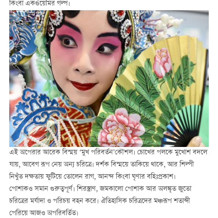
কিংবা একগুঁয়েমির গল্প।
এই অপেরার আরেক বিস্ময় ‘মুখ পরিবর্তন’কৌশল। চোখের পলকে মুখোশ বদলে
যায়, আবেগ রূপ নেয় অন্য চরিত্রে। দর্শক বিস্ময়ে তাকিয়ে থাকে, আর শিল্পী
নিখুঁত দক্ষতায় ফুটিয়ে তোলেন রাগ, আনন্দ কিংবা ঘৃণার বহিঃপ্রকাশ।
পোশাকও সমান গুরুত্বপূর্ণ। শিরস্ত্রাণ, জমকালো পোশাক আর অলঙ্কৃত জুতো
চরিত্রের মর্যাদা ও পরিচয় বহন করে। ঐতিহাসিক চরিত্রদের মঞ্চরূপ শতাব্দী
পেরিয়ে আজও অপরিবর্তিত।