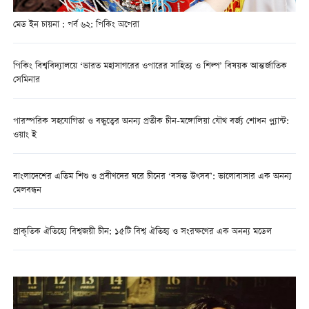
মেড ইন চায়না : পর্ব ৬২: পিকিং অপেরা
পিকিং বিশ্ববিদ্যালয়ে ‘ভারত মহাসাগরের ওপারের সাহিত্য ও শিল্প’ বিষয়ক আন্তর্জাতিক
সেমিনার
পারস্পরিক সহযোগিতা ও বন্ধুত্বের অনন্য প্রতীক চীন-মঙ্গোলিয়া যৌথ বর্জ্য শোধন প্ল্যান্ট:
ওয়াং ই
বাংলাদেশের এতিম শিশু ও প্রবীণদের ঘরে চীনের ‘বসন্ত উৎসব’: ভালোবাসার এক অনন্য
মেলবন্ধন
প্রাকৃতিক ঐতিহ্যে বিশ্বজয়ী চীন: ১৫টি বিশ্ব ঐতিহ্য ও সংরক্ষণের এক অনন্য মডেল