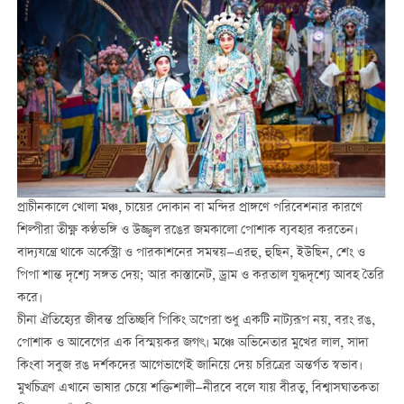
প্রাচীনকালে খোলা মঞ্চ, চায়ের দোকান বা মন্দির প্রাঙ্গণে পরিবেশনার কারণে
শিল্পীরা তীক্ষ্ণ কণ্ঠভঙ্গি ও উজ্জ্বল রঙের জমকালো পোশাক ব্যবহার করতেন।
বাদ্যযন্ত্রে থাকে অর্কেস্ট্রা ও পারকাশনের সমন্বয়—এরহু, হুছিন, ইউছিন, শেং ও
পিপা শান্ত দৃশ্যে সঙ্গত দেয়; আর কাস্তানেট, ড্রাম ও করতাল যুদ্ধদৃশ্যে আবহ তৈরি
করে।
চীনা ঐতিহ্যের জীবন্ত প্রতিচ্ছবি পিকিং অপেরা শুধু একটি নাট্যরূপ নয়, বরং রঙ,
পোশাক ও আবেগের এক বিস্ময়কর জগৎ। মঞ্চে অভিনেতার মুখের লাল, সাদা
কিংবা সবুজ রঙ দর্শকদের আগেভাগেই জানিয়ে দেয় চরিত্রের অন্তর্গত স্বভাব।
মুখচিত্রণ এখানে ভাষার চেয়ে শক্তিশালী—নীরবে বলে যায় বীরত্ব, বিশ্বাসঘাতকতা