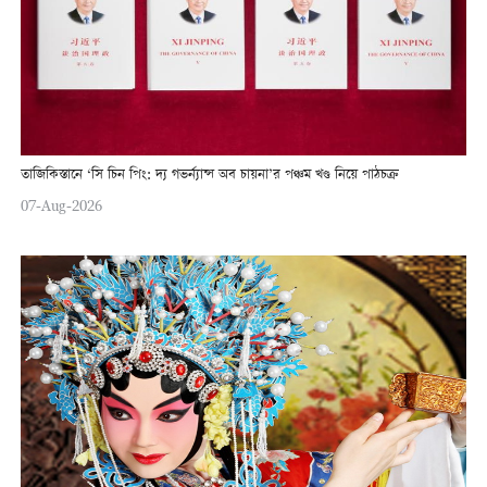
তাজিকিস্তানে ‘সি চিন পিং: দ্য গভর্ন্যান্স অব চায়না’র পঞ্চম খণ্ড নিয়ে পাঠচক্র
07-Aug-2026