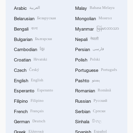
العربية
Bahasa Melayu
Arabic
Malay
Беларуская
Монгол
Belarusian
Mongolian
বাংলা
မြန်မာဘာသာ
Bengali
Myanmar
Български
नेपाली
Bulgarian
Nepali
ខ្មែរ
فارسی
Cambodian
Persian
Hrvatski
Polski
Croatian
Polish
Český
Português
Czech
Portuguese
English
پښتو
English
Pashto
Esperanto
Română
Esperanto
Romanian
Filipino
Русский
Filipino
Russian
Français
Српски
French
Serbian
Deutsch
සිංහල
German
Sinhala
Ελληνικά
Español
Greek
Spanish