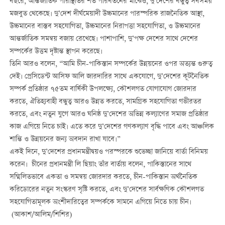
বছরে, আন্তর্জাতিক পরিস্থিতির শত পরিবর্তনের মাঝেও, দু’দেশের বন্ধুত্ব সবসময়
মজবুত থেকেছে। দু’দেশ দীর্ঘমেয়াদী উচ্চমানের পারস্পরিক রাজনৈতিক আস্থা,
উচ্চমানের বাস্তব সহযোগিতা, উচ্চমানের নিরাপত্তা সহযোগিতা, ও উচ্চমানের
আন্তর্জাতিক সমন্বয় বজায় রেখেছে। পাশাপাশি, দু’পক্ষ দেশের সাথে দেশের
সম্পর্কের উত্তম দৃষ্টান্ত স্থাপন করেছে।
তিনি আরও বলেন, “আমি চীন-পাকিস্তান সম্পর্কের উন্নয়নের ওপর অত্যন্ত গুরুত্ব
দেই। প্রেসিডেন্ট আসিফ আলি জারদারির সাথে একযোগে, দু’দেশের কূটনৈতিক
সম্পর্ক প্রতিষ্ঠার ৭৫তম বার্ষিকী উপলক্ষ্যে, কৌশলগত যোগাযোগ জোরদার
করতে, ঐতিহ্যবাহী বন্ধুত্ব আরও উন্নত করতে, সামগ্রিক সহযোগিতা গভীরতর
করতে, এবং নতুন যুগে আরও ঘনিষ্ঠ দু’দেশের অভিন্ন কল্যাণের সমাজ প্রতিষ্ঠার
কাজ এগিয়ে নিতে চাই। এতে করে দু’দেশের গণকল্যাণ বৃদ্ধি পাবে এবং আঞ্চলিক
শান্তি ও উন্নয়নের জন্য অবদান রাখা যাবে।”
একই দিনে, দু’দেশের প্রধানমন্ত্রীদ্বয়ও পরস্পরকে শুভেচ্ছা জানিয়ে বার্তা বিনিময়
করেন। চীনের প্রধানমন্ত্রী লি ছিয়াং তাঁর বার্তায় বলেন, পাকিস্তানের সাথে
সম্মিলিতভাবে একতা ও সমন্বয় জোরদার করতে, চীন-পাকিস্তান অর্থনৈতিক
করিডোরের নতুন সংস্করণ সৃষ্টি করতে, এবং দু’দেশের সার্বক্ষণিক কৌশলগত
সহযোগিতামূলক অংশীদারিত্বের সম্পর্ককে সামনে এগিয়ে নিতে চায় চীন।
(আকাশ/আলিম/শিশির)