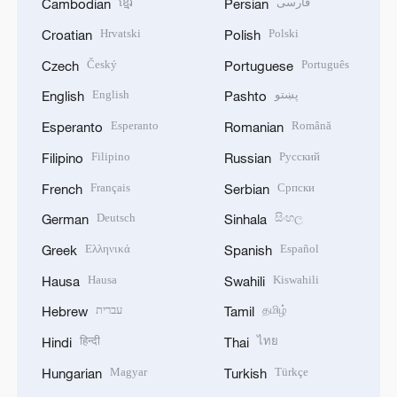
ខ្មែរ
فارسی
Cambodian
Persian
Hrvatski
Polski
Croatian
Polish
Český
Português
Czech
Portuguese
English
پښتو
English
Pashto
Esperanto
Română
Esperanto
Romanian
Filipino
Русский
Filipino
Russian
Français
Српски
French
Serbian
Deutsch
සිංහල
German
Sinhala
Ελληνικά
Español
Greek
Spanish
Hausa
Kiswahili
Hausa
Swahili
עברית
தமிழ்
Hebrew
Tamil
हिन्दी
ไทย
Hindi
Thai
Magyar
Türkçe
Hungarian
Turkish