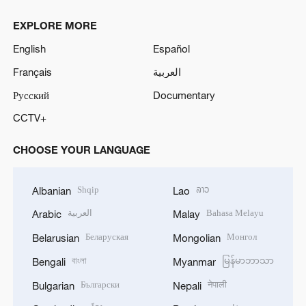
EXPLORE MORE
English
Español
Français
العربية
Русский
Documentary
CCTV+
CHOOSE YOUR LANGUAGE
Shqip
ລາວ
Albanian
Lao
العربية
Bahasa Melayu
Arabic
Malay
Беларуская
Монгол
Belarusian
Mongolian
বাংলা
မြန်မာဘာသာ
Bengali
Myanmar
Български
नेपाली
Bulgarian
Nepali