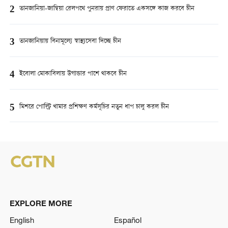
2
তানজানিয়া-জাম্বিয়া রেলপথে পুনরায় প্রাণ ফেরাতে একসঙ্গে কাজ করবে চীন
3
তানজানিয়ায় বিনামূল্যে স্বাস্থ্যসেবা দিচ্ছে চীন
4
ইবোলা মোকাবিলায় উগান্ডার পাশে থাকবে চীন
5
মিশরে পোল্ট্রি খামার প্রশিক্ষণ কর্মসূচির নতুন ধাপ চালু করল চীন
EXPLORE MORE
English
Español