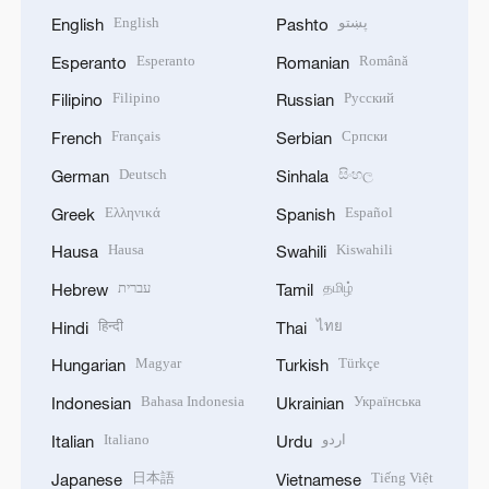
English
پښتو
English
Pashto
Esperanto
Română
Esperanto
Romanian
Filipino
Русский
Filipino
Russian
Français
Српски
French
Serbian
Deutsch
සිංහල
German
Sinhala
Ελληνικά
Español
Greek
Spanish
Hausa
Kiswahili
Hausa
Swahili
עברית
தமிழ்
Hebrew
Tamil
हिन्दी
ไทย
Hindi
Thai
Magyar
Türkçe
Hungarian
Turkish
Bahasa Indonesia
Українська
Indonesian
Ukrainian
Italiano
اردو
Italian
Urdu
日本語
Tiếng Việt
Japanese
Vietnamese