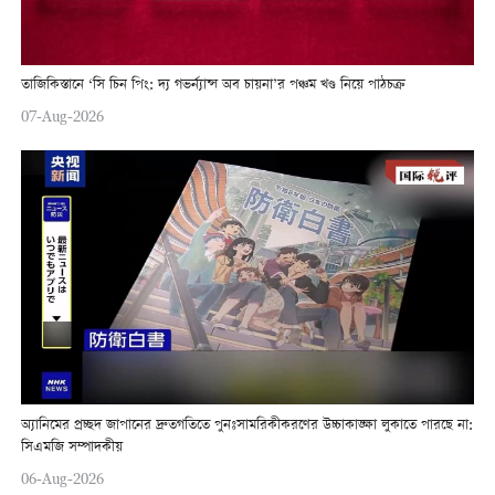
তাজিকিস্তানে ‘সি চিন পিং: দ্য গভর্ন্যান্স অব চায়না’র পঞ্চম খণ্ড নিয়ে পাঠচক্র
07-Aug-2026
অ্যানিমের প্রচ্ছদ জাপানের দ্রুতগতিতে পুনঃসামরিকীকরণের উচ্চাকাঙ্ক্ষা লুকাতে পারছে না:
সিএমজি সম্পাদকীয়
06-Aug-2026