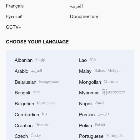
Français
العربية
Русский
Documentary
CCTV+
CHOOSE YOUR LANGUAGE
Shqip
ລາວ
Albanian
Lao
العربية
Bahasa Melayu
Arabic
Malay
Беларуская
Монгол
Belarusian
Mongolian
বাংলা
မြန်မာဘာသာ
Bengali
Myanmar
Български
नेपाली
Bulgarian
Nepali
ខ្មែរ
فارسی
Cambodian
Persian
Hrvatski
Polski
Croatian
Polish
Český
Português
Czech
Portuguese