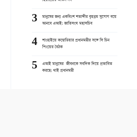
ছিয়াংয়ের অভিনন্দন
3
মানুষের জন্য একবিংশ শতাব্দীর বৃহত্তম সুযোগ বয়ে
আনবে এআই: জাতিসংঘ মহাসচিব
4
শাংহাইয়ে কম্বোডিয়ার প্রধানমন্ত্রীর সঙ্গে সি চিন
পিংয়ের বৈঠক
5
এআই মানুষের জীবনকে সবদিক দিয়ে প্রভাবিত
করছে: থাই প্রধানমন্ত্রী