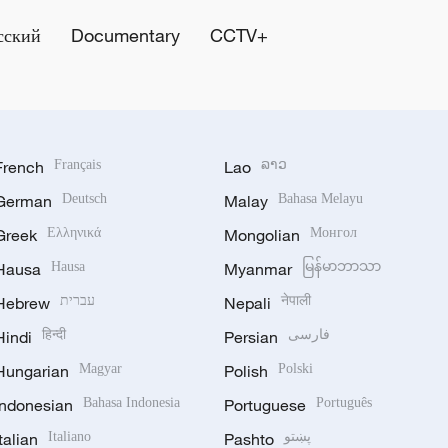
сский
Documentary
CCTV+
French
Français
Lao
ລາວ
German
Deutsch
Malay
Bahasa Melayu
Greek
Ελληνικά
Mongolian
Монгол
Hausa
Hausa
Myanmar
မြန်မာဘာသာ
Hebrew
עברית
Nepali
नेपाली
Hindi
हिन्दी
Persian
فارسی
Hungarian
Magyar
Polish
Polski
Indonesian
Bahasa Indonesia
Portuguese
Português
Italian
Italiano
Pashto
پښتو