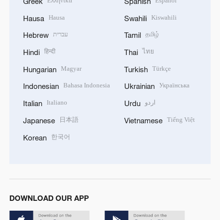
Ελληνικά
Español
Greek
Spanish
Hausa
Kiswahili
Hausa
Swahili
עברית
தமிழ்
Hebrew
Tamil
हिन्दी
ไทย
Hindi
Thai
Magyar
Türkçe
Hungarian
Turkish
Bahasa Indonesia
Українська
Indonesian
Ukrainian
Italiano
اردو
Italian
Urdu
日本語
Tiếng Việt
Japanese
Vietnamese
한국어
Korean
DOWNLOAD OUR APP