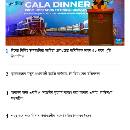
1
চীনের নির্মিত তানজানিয়া-জাম্বিয়া রেলওয়ের বাণিজ্যিক চালুর ৫০ বছর পূর্তি
উদযাপিত
2
যুক্তরাজ্যের নতুন প্রধানমন্ত্রী অ্যান্ডি বার্নহাম, লি ছিয়াংয়ের অভিনন্দন
3
মানুষের জন্য একবিংশ শতাব্দীর বৃহত্তম সুযোগ বয়ে আনবে এআই: জাতিসংঘ
মহাসচিব
4
শাংহাইয়ে কম্বোডিয়ার প্রধানমন্ত্রীর সঙ্গে সি চিন পিংয়ের বৈঠক