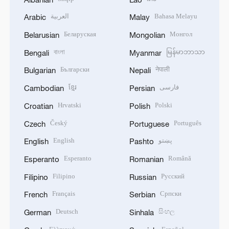
العربية
Bahasa Melayu
Arabic
Malay
Беларуская
Монгол
Belarusian
Mongolian
বাংলা
မြန်မာဘာသာ
Bengali
Myanmar
Български
नेपाली
Bulgarian
Nepali
ខ្មែរ
فارسی
Cambodian
Persian
Hrvatski
Polski
Croatian
Polish
Český
Português
Czech
Portuguese
English
پښتو
English
Pashto
Esperanto
Română
Esperanto
Romanian
Filipino
Русский
Filipino
Russian
Français
Српски
French
Serbian
Deutsch
සිංහල
German
Sinhala