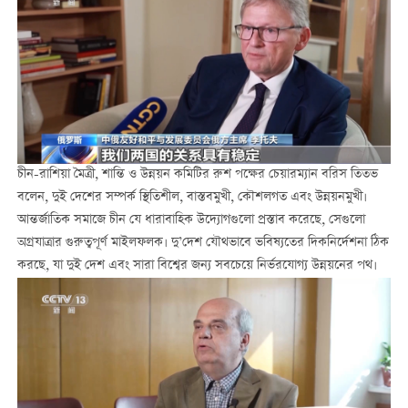
চীন-রাশিয়া মৈত্রী, শান্তি ও উন্নয়ন কমিটির রুশ পক্ষের চেয়ারম্যান বরিস তিতভ
বলেন, দুই দেশের সম্পর্ক স্থিতিশীল, বাস্তবমুখী, কৌশলগত এবং উন্নয়নমুখী।
আন্তর্জাতিক সমাজে চীন যে ধারাবাহিক উদ্যোগগুলো প্রস্তাব করেছে, সেগুলো
অগ্রযাত্রার গুরুত্বপূর্ণ মাইলফলক। দু’দেশ যৌথভাবে ভবিষ্যতের দিকনির্দেশনা ঠিক
করছে, যা দুই দেশ এবং সারা বিশ্বের জন্য সবচেয়ে নির্ভরযোগ্য উন্নয়নের পথ।