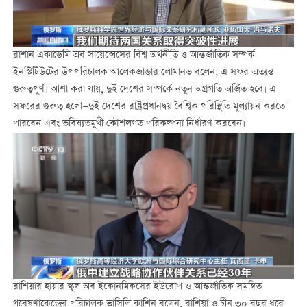
রাশান একাডেমি অব সায়েন্সেসের বিশ্ব অর্থনীতি ও আন্তর্জাতিক সম্পর্ক
ইনস্টিটিউটের উপপরিচালক আলেকজান্ডার লোমানভ বলেন, এ সফর অত্যন্ত
গুরুত্বপূর্ণ। আশা করা যায়, দুই দেশের সম্পর্কে নতুন অগ্রগতি অর্জিত হবে। এ
সফরের গুরুত্ব হলো—দুই দেশের রাষ্ট্রপ্রধানদ্বয় বৈশ্বিক পরিস্থিতি মূল্যায়ন করতে
পারবেন এবং ভবিষ্যতমুখী কৌশলগত পরিকল্পনা নির্ধারণ করবেন।
রাশিয়ার হায়ার স্কুল অব ইকোনমিকসের ইউরোপ ও আন্তর্জাতিক সমন্বিত
গবেষণাকেন্দ্রের পরিচালক ভাসিলি কাশিন বলেন, রাশিয়া ও চীন ৩০ বছর ধরে