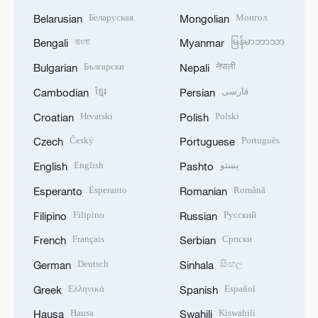
Беларуская
Монгол
Belarusian
Mongolian
বাংলা
မြန်မာဘာသာ
Bengali
Myanmar
Български
नेपाली
Bulgarian
Nepali
ខ្មែរ
فارسی
Cambodian
Persian
Hrvatski
Polski
Croatian
Polish
Český
Português
Czech
Portuguese
English
پښتو
English
Pashto
Esperanto
Română
Esperanto
Romanian
Filipino
Русский
Filipino
Russian
Français
Српски
French
Serbian
Deutsch
සිංහල
German
Sinhala
Ελληνικά
Español
Greek
Spanish
Hausa
Kiswahili
Hausa
Swahili