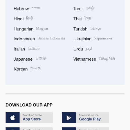
עברית
தமிழ்
Hebrew
Tamil
हिन्दी
ไทย
Hindi
Thai
Magyar
Türkçe
Hungarian
Turkish
Bahasa Indonesia
Українська
Indonesian
Ukrainian
Italiano
اردو
Italian
Urdu
日本語
Tiếng Việt
Japanese
Vietnamese
한국어
Korean
DOWNLOAD OUR APP