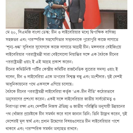
মে ২০, সিএমজি বাংলা ডেস্ক: চীন ও লাইবেরিয়ার মধ্যে দ্বিপাক্ষিক বাণিজ্য
সহজতর এবং পারস্পরিক সহযোগিতার সম্ভাবনাকে পুরোপুরি কাজে লাগাতে
‘শূন্য-শুল্ক’ সুবিধার সুযোগকে কাজে লাগাতে আগ্রহী চীন। মঙ্গলবার বেইজিংয়ে
লাইবেরিয়ার পররাষ্ট্রমন্ত্রী সারা বেইসোলো নিয়ান্তির সঙ্গে এক বৈঠকে চীনের
পররাষ্ট্রমন্ত্রী ওয়াং ই এই আগ্রহ প্রকাশ করেন।
চীনের কমিউনিস্ট পার্টির কেন্দ্রীয় কমিটির রাজনৈতিক ব্যুরোর সদস্য ওয়াং ই
বলেন, চীন ও লাইবেরিয়া একে অপরের বিশ্বস্ত বন্ধু এবং অংশীদার। দুই দেশই
আধুনিকায়নের পথে একসঙ্গে এগিয়ে চলেছে।
বৈঠকে চীনের পররাষ্ট্রমন্ত্রী লাইবেরিয়া কর্তৃক ‘এক-চীন নীতি’ কঠোরভাবে
অনুসরণের প্রশংসা করেন। একই সঙ্গে লাইবেরিয়ার জাতীয় সার্বভৌমত্ব ও
নিরাপত্তা রক্ষা এবং দেশটির নিজস্ব ঐতিহ্য ও জাতীয় পরিস্থিতি অনুযায়ী উন্নয়নের
পথ খোঁজার প্রচেষ্টাকে চীন সমর্থন করে বলে জানান তিনি। তিনি উল্লেখ করেন, দুই
দেশেরই মূল স্বার্থ এবং প্রধান উদ্বেগের বিষয়গুলোতে চীন লাইবেরিয়ার পাশে
থাকবে এবং পারস্পরিক সমর্থন অব্যাহত রাখবে।