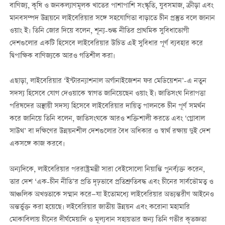
বাণিজ্য, কৃষি ও জনকল্যাণমূলক খাতের পাশাপাশি সংস্কৃতি, যুবসমাজ, ক্রীড়া এবং
মানবসম্পদ উন্নয়নে লাইবেরিয়ার সঙ্গে সহযোগিতা বাড়াতে চীন প্রস্তুত বলে জানান
ওয়াং ই। তিনি জোর দিয়ে বলেন, শূন্য-শুল্ক নীতির প্রাথমিক সুবিধাভোগী
দেশগুলোর একটি হিসেবে লাইবেরিয়ার উচিত এই সুবিধার পূর্ণ ব্যবহার করে
দ্বিপাক্ষিক বাণিজ্যকে আরও গতিশীল করা।
এছাড়া, লাইবেরিয়ার ‘ইন্টারন্যাশনাল অর্গানাইজেশন ফর মেডিয়েশন’-এ নতুন
সদস্য হিসেবে যোগ দেওয়াকে স্বাগত জানিয়েছেন ওয়াং ই। জাতিসংঘ নিরাপত্তা
পরিষদের অস্থায়ী সদস্য হিসেবে লাইবেরিয়ার দায়িত্ব পালনকে চীন পূর্ণ সমর্থন
করে জানিয়ে তিনি বলেন, জাতিসংঘকে আরও শক্তিশালী করতে এবং ‘গ্লোবাল
সাউথ’ বা দক্ষিণের উন্নয়নশীল দেশগুলোর বৈধ অধিকার ও স্বার্থ রক্ষায় দুই দেশ
একসঙ্গে কাজ করবে।
অন্যদিকে, লাইবেরিয়ার পররাষ্ট্রমন্ত্রী সারা বেইসোলো নিয়ান্তি পুনর্ব্যক্ত করেন,
তার দেশ ‘এক-চীন নীতি’র প্রতি দৃঢ়ভাবে প্রতিশ্রুতিবদ্ধ এবং চীনের সার্বভৌমত্ব ও
আঞ্চলিক অখণ্ডতাকে সম্মান করে—যা ইতোমধ্যে লাইবেরিয়ার অভ্যন্তরীণ আইনেও
অন্তর্ভুক্ত করা হয়েছে। লইবেরিয়ার জাতীয় উন্নয়ন এবং করোনা মহামারি
মোকাবিলায় চীনের দীর্ঘমেয়াদি ও মূল্যবান সহায়তার জন্য তিনি গভীর কৃতজ্ঞতা