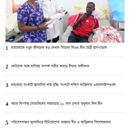
1
মামাদৌকে নতুন জীবনের স্বপ্ন দেখাল সিয়েরা লিওন-চীন মৈত্রী হাসপাতাল
2
কেনিয়ার সঙ্গে বাণিজ্য সম্পর্ক গভীর করতে চীনের অঙ্গীকার
3
মধ্যপ্রাচ্য সংকটে জ্বালানির দাম বৃদ্ধি: সংকটে দক্ষিণ আফ্রিকার এয়ারলাইন্সগুলো
4
খরায় বিপর্যস্ত সোমালিদের সহায়তায় ১০ লাখ ডলার অনুদান দিল চীন
5
পরিবেশবান্ধব জ্বালানিতে বিনিয়োগের আহ্বান চীন ও আফ্রিকান বিশেষজ্ঞদের