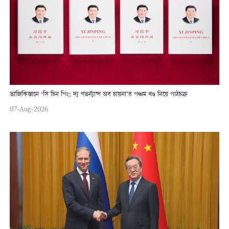
তাজিকিস্তানে ‘সি চিন পিং: দ্য গভর্ন্যান্স অব চায়না’র পঞ্চম খণ্ড নিয়ে পাঠচক্র
07-Aug-2026