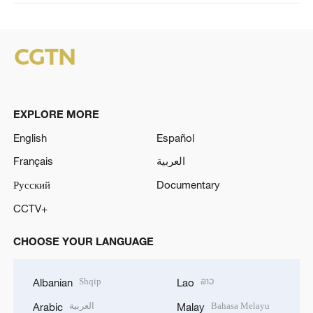
EXPLORE MORE
English
Español
Français
العربية
Русский
Documentary
CCTV+
CHOOSE YOUR LANGUAGE
Shqip
ລາວ
Albanian
Lao
العربية
Bahasa Melayu
Arabic
Malay