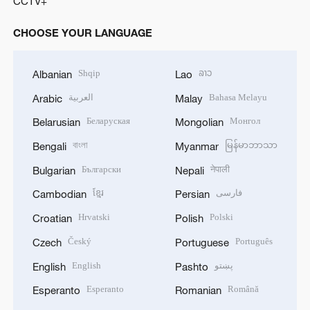
CCTV+
CHOOSE YOUR LANGUAGE
Shqip
ລາວ
Albanian
Lao
العربية
Bahasa Melayu
Arabic
Malay
Беларуская
Монгол
Belarusian
Mongolian
বাংলা
မြန်မာဘာသာ
Bengali
Myanmar
Български
नेपाली
Bulgarian
Nepali
ខ្មែរ
فارسی
Cambodian
Persian
Hrvatski
Polski
Croatian
Polish
Český
Português
Czech
Portuguese
English
پښتو
English
Pashto
Esperanto
Română
Esperanto
Romanian