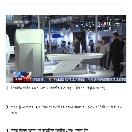
1
সিআইএফটিআইএস মেলায় প্রদর্শিত হবে নতুন চিকিৎসা প্রযুক্তি ও পণ্য
2
পররাষ্ট্র মন্ত্রণালয় হিরোশিমা পারমাণবিক বোমা হামলার ৮১তম বার্ষিকী সম্পর্কে কথা
বলে
3
সমগ্র চাঁদের হালনাগাদ ভূতাত্ত্বিক মানচিত্র প্রকাশ করল চীন