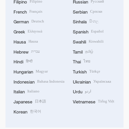
Filipino
Русский
Filipino
Russian
Français
Српски
French
Serbian
Deutsch
සිංහල
German
Sinhala
Ελληνικά
Español
Greek
Spanish
Hausa
Kiswahili
Hausa
Swahili
עברית
தமிழ்
Hebrew
Tamil
हिन्दी
ไทย
Hindi
Thai
Magyar
Türkçe
Hungarian
Turkish
Bahasa Indonesia
Українська
Indonesian
Ukrainian
Italiano
اردو
Italian
Urdu
日本語
Tiếng Việt
Japanese
Vietnamese
한국어
Korean