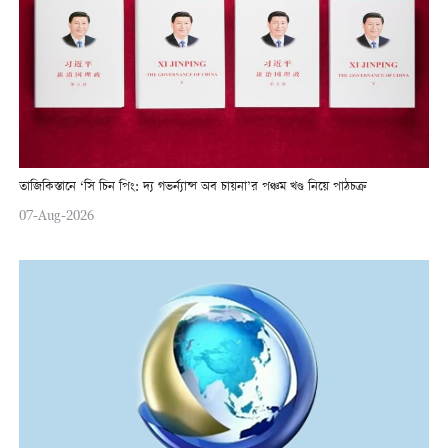
তাজিকিস্তানে ‘সি চিন পিং: দ্য গভর্ন্যান্স অব চায়না’র পঞ্চম খণ্ড নিয়ে পাঠচক্র
07-Aug-2026