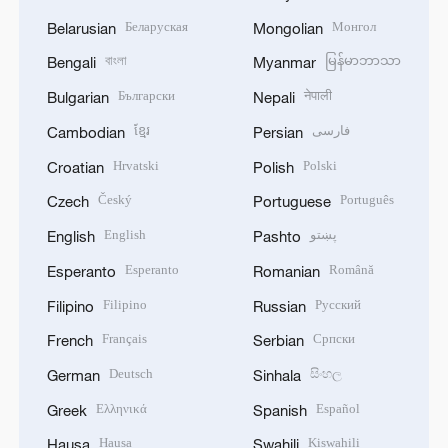
Беларуская
Монгол
Belarusian
Mongolian
বাংলা
မြန်မာဘာသာ
Bengali
Myanmar
Български
नेपाली
Bulgarian
Nepali
ខ្មែរ
فارسی
Cambodian
Persian
Hrvatski
Polski
Croatian
Polish
Český
Português
Czech
Portuguese
English
پښتو
English
Pashto
Esperanto
Română
Esperanto
Romanian
Filipino
Русский
Filipino
Russian
Français
Српски
French
Serbian
Deutsch
සිංහල
German
Sinhala
Ελληνικά
Español
Greek
Spanish
Hausa
Kiswahili
Hausa
Swahili