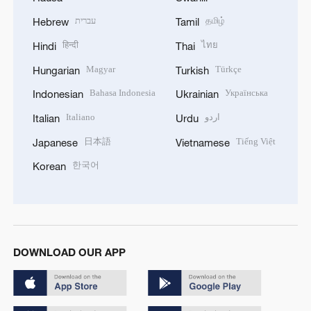
עברית
தமிழ்
Hebrew
Tamil
हिन्दी
ไทย
Hindi
Thai
Magyar
Türkçe
Hungarian
Turkish
Bahasa Indonesia
Українська
Indonesian
Ukrainian
Italiano
اردو
Italian
Urdu
日本語
Tiếng Việt
Japanese
Vietnamese
한국어
Korean
DOWNLOAD OUR APP