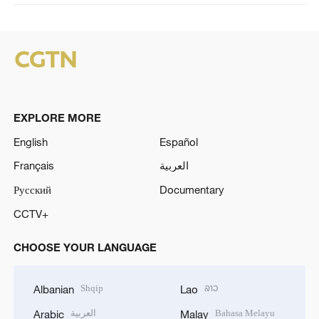
EXPLORE MORE
English
Español
Français
العربية
Русский
Documentary
CCTV+
CHOOSE YOUR LANGUAGE
Shqip
ລາວ
Albanian
Lao
العربية
Bahasa Melayu
Arabic
Malay