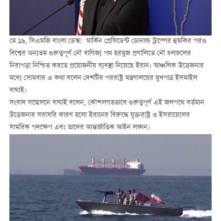
মে ১৯, সিএমজি বাংলা ডেস্ক: মার্কিন প্রেসিডেন্ট ডোনাল্ড ট্রাম্পের হুমকির পরও
বিশ্বের অন্যতম গুরুত্বপূর্ণ নৌ বাণিজ্য পথ হরমুজ প্রণালিতে নৌ চলাচলের
নিরাপত্তা নিশ্চিত করতে প্রয়োজনীয় ব্যবস্থা নিয়েছে ইরান। আঞ্চলিক উত্তেজনার
মধ্যে সোমবার এ কথা বলেন দেশটির পররাষ্ট্র মন্ত্রণালয়ের মুখপাত্র ইসমাইল
বাঘাই।
সংবাদ সম্মেলনে বাঘাই বলেন, কৌশলগতভাবে গুরুত্বপূর্ণ এই জলপথে বর্তমান
উত্তেজনার সরাসরি কারণ হলো ইরানের বিরুদ্ধে যুক্তরাষ্ট্র ও ইসরায়েলের
সামরিক পদক্ষেপ এবং তাদের আন্তর্জাতিক আইন লঙ্ঘন।