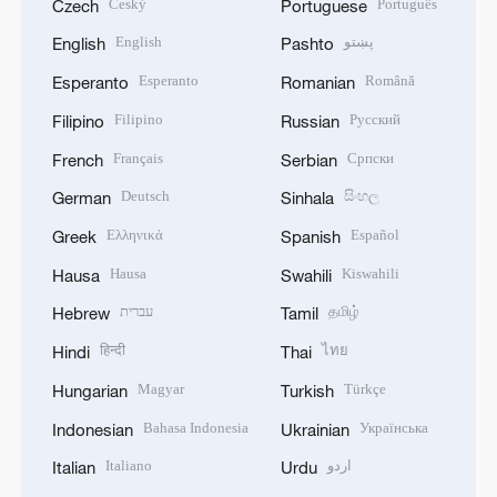
Český
Português
Czech
Portuguese
English
پښتو
English
Pashto
Esperanto
Română
Esperanto
Romanian
Filipino
Русский
Filipino
Russian
Français
Српски
French
Serbian
Deutsch
සිංහල
German
Sinhala
Ελληνικά
Español
Greek
Spanish
Hausa
Kiswahili
Hausa
Swahili
עברית
தமிழ்
Hebrew
Tamil
हिन्दी
ไทย
Hindi
Thai
Magyar
Türkçe
Hungarian
Turkish
Bahasa Indonesia
Українська
Indonesian
Ukrainian
Italiano
اردو
Italian
Urdu