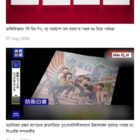
তাজিকিস্তানে ‘সি চিন পিং: দ্য গভর্ন্যান্স অব চায়না’র পঞ্চম খণ্ড নিয়ে পাঠচক্র
07-Aug-2026
অ্যানিমের প্রচ্ছদ জাপানের দ্রুতগতিতে পুনঃসামরিকীকরণের উচ্চাকাঙ্ক্ষা লুকাতে পারছে না:
সিএমজি সম্পাদকীয়