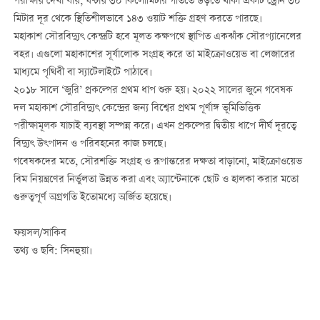
পরীক্ষায় দেখা যায়, ঘণ্টায় ৩০ কিলোমিটার গতিতে উড়তে থাকা একটি ড্রোন ৩০
মিটার দূর থেকে স্থিতিশীলভাবে ১৪৩ ওয়াট শক্তি গ্রহণ করতে পারছে।
মহাকাশ সৌরবিদ্যুৎ কেন্দ্রটি হবে মূলত কক্ষপথে স্থাপিত একঝাঁক সৌরপ্যানেলের
বহর। এগুলো মহাকাশের সূর্যালোক সংগ্রহ করে তা মাইক্রোওয়েভ বা লেজারের
মাধ্যমে পৃথিবী বা স্যাটেলাইটে পাঠাবে।
২০১৮ সালে ‘জুরি’ প্রকল্পের প্রথম ধাপ শুরু হয়। ২০২২ সালের জুনে গবেষক
দল মহাকাশ সৌরবিদ্যুৎ কেন্দ্রের জন্য বিশ্বের প্রথম পূর্ণাঙ্গ ভূমিভিত্তিক
পরীক্ষামূলক যাচাই ব্যবস্থা সম্পন্ন করে। এখন প্রকল্পের দ্বিতীয় ধাপে দীর্ঘ দূরত্বে
বিদ্যুৎ উৎপাদন ও পরিবহনের কাজ চলছে।
গবেষকদের মতে, সৌরশক্তি সংগ্রহ ও রূপান্তরের দক্ষতা বাড়ানো, মাইক্রোওয়েভ
বিম নিয়ন্ত্রণের নির্ভুলতা উন্নত করা এবং অ্যান্টেনাকে ছোট ও হালকা করার মতো
গুরুত্বপূর্ণ অগ্রগতি ইতোমধ্যে অর্জিত হয়েছে।
ফয়সল/সাকিব
তথ্য ও ছবি: সিনহুয়া।