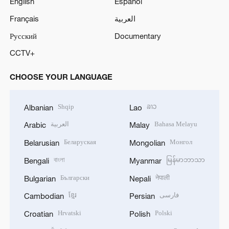
English
Español
Français
العربية
Русский
Documentary
CCTV+
CHOOSE YOUR LANGUAGE
Shqip
ລາວ
Albanian
Lao
العربية
Bahasa Melayu
Arabic
Malay
Беларуская
Монгол
Belarusian
Mongolian
বাংলা
မြန်မာဘာသာ
Bengali
Myanmar
Български
नेपाली
Bulgarian
Nepali
ខ្មែរ
فارسی
Cambodian
Persian
Hrvatski
Polski
Croatian
Polish