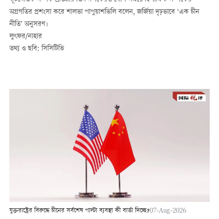
কূটনৈতিক সম্পর্ক প্রতিষ্ঠার তিন দশকেরও বেশি সময়ে দ্বিপাক্ষিক সম্পর্কের
অগ্রগতির প্রশংসা করে শালভা পাপুয়াশভিলি বলেন, জর্জিয়া দৃঢ়ভাবে ‘এক চীন
নীতি’ অনুসরণ।
লুৎফর/নাহার
তথ্য ও ছবি: সিসিটিভি
যুক্তরাষ্ট্রের বিরুদ্ধে চীনের সর্বশেষ পাল্টা ব্যবস্থা কী বার্তা দিচ্ছে?
07-Aug-2026