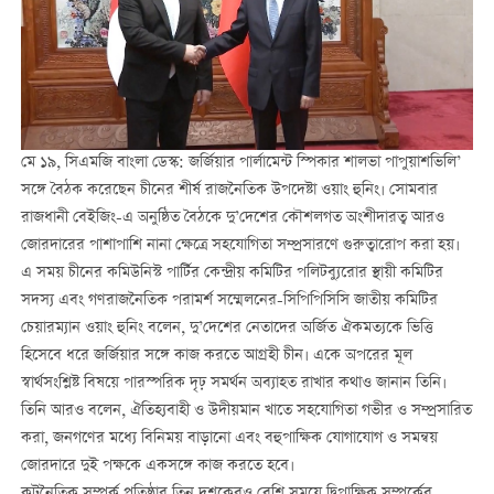
মে ১৯, সিএমজি বাংলা ডেস্ক: জর্জিয়ার পার্লামেন্ট স্পিকার শালভা পাপুয়াশভিলি’
সঙ্গে বৈঠক করেছেন চীনের শীর্ষ রাজনৈতিক উপদেষ্টা ওয়াং হুনিং। সোমবার
রাজধানী বেইজিং-এ অনুষ্ঠিত বৈঠকে দু’দেশের কৌশলগত অংশীদারত্ব আরও
জোরদারের পাশাপাশি নানা ক্ষেত্রে সহযোগিতা সম্প্রসারণে গুরুত্বারোপ করা হয়।
এ সময় চীনের কমিউনিস্ট পার্টির কেন্দ্রীয় কমিটির পলিটব্যুরোর স্থায়ী কমিটির
সদস্য এবং গণরাজনৈতিক পরামর্শ সম্মেলনের-সিপিপিসিসি জাতীয় কমিটির
চেয়ারম্যান ওয়াং হুনিং বলেন, দু’দেশের নেতাদের অর্জিত ঐকমত্যকে ভিত্তি
হিসেবে ধরে জর্জিয়ার সঙ্গে কাজ করতে আগ্রহী চীন। একে অপরের মূল
স্বার্থসংশ্লিষ্ট বিষয়ে পারস্পরিক দৃঢ় সমর্থন অব্যাহত রাখার কথাও জানান তিনি।
তিনি আরও বলেন, ঐতিহ্যবাহী ও উদীয়মান খাতে সহযোগিতা গভীর ও সম্প্রসারিত
করা, জনগণের মধ্যে বিনিময় বাড়ানো এবং বহুপাক্ষিক যোগাযোগ ও সমন্বয়
জোরদারে দুই পক্ষকে একসঙ্গে কাজ করতে হবে।