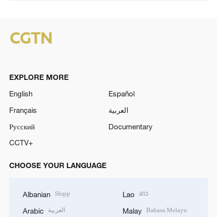
EXPLORE MORE
English
Español
Français
العربية
Русский
Documentary
CCTV+
CHOOSE YOUR LANGUAGE
Shqip
ລາວ
Albanian
Lao
العربية
Bahasa Melayu
Arabic
Malay