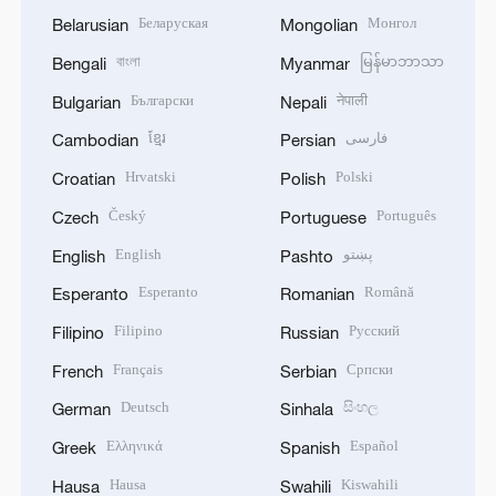
Беларуская
Монгол
Belarusian
Mongolian
বাংলা
မြန်မာဘာသာ
Bengali
Myanmar
Български
नेपाली
Bulgarian
Nepali
ខ្មែរ
فارسی
Cambodian
Persian
Hrvatski
Polski
Croatian
Polish
Český
Português
Czech
Portuguese
English
پښتو
English
Pashto
Esperanto
Română
Esperanto
Romanian
Filipino
Русский
Filipino
Russian
Français
Српски
French
Serbian
Deutsch
සිංහල
German
Sinhala
Ελληνικά
Español
Greek
Spanish
Hausa
Kiswahili
Hausa
Swahili