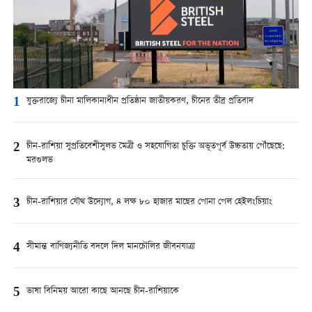
1
যুক্তরাজ্যে চীনা মালিকানাধীন প্রতিষ্ঠান জাতীয়করণ, চীনের তীব্র প্রতিবাদ
2
চীন-রাশিয়া সুপ্রতিবেশীসুলভ মৈত্রী ও সহযোগিতা চুক্তি অভূতপূর্ব উচ্চতায় পৌঁছেছে:
মরগুলভ
3
চীন-রাশিয়ার যৌথ উদ্যোগ, ৪ লক্ষ ৮০ হাজার মাছের পোনা পেল হেইলংচিয়াং
4
সীমান্ত বাণিজ্যনীতি বদলে দিল মানচৌলির জীবনযাত্রা
5
ভাষা বিনিময় আরো কাছে আনছে চীন-রাশিয়াকে