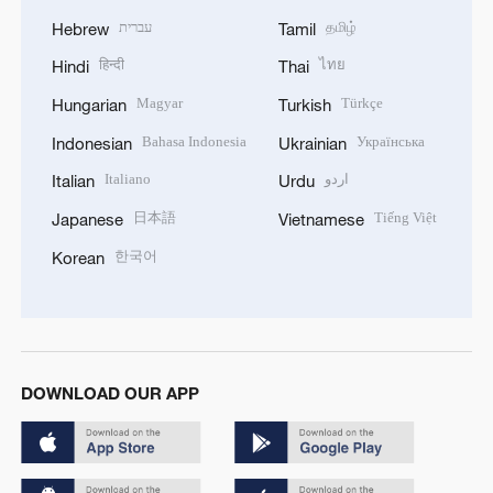
עברית
தமிழ்
Hebrew
Tamil
हिन्दी
ไทย
Hindi
Thai
Magyar
Türkçe
Hungarian
Turkish
Bahasa Indonesia
Українська
Indonesian
Ukrainian
Italiano
اردو
Italian
Urdu
日本語
Tiếng Việt
Japanese
Vietnamese
한국어
Korean
DOWNLOAD OUR APP