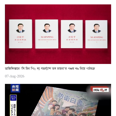
তাজিকিস্তানে ‘সি চিন পিং: দ্য গভর্ন্যান্স অব চায়না’র পঞ্চম খণ্ড নিয়ে পাঠচক্র
07-Aug-2026