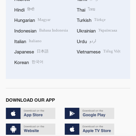
हिन्दी
ไทย
Hindi
Thai
Magyar
Türkçe
Hungarian
Turkish
Bahasa Indonesia
Українська
Indonesian
Ukrainian
Italiano
اردو
Italian
Urdu
日本語
Tiếng Việt
Japanese
Vietnamese
한국어
Korean
DOWNLOAD OUR APP