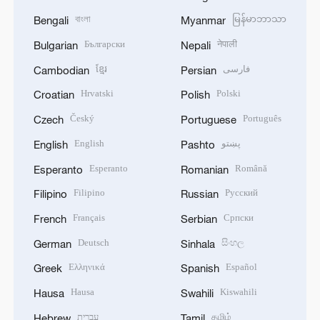
বাংলা
မြန်မာဘာသာ
Bengali
Myanmar
Български
नेपाली
Bulgarian
Nepali
ខ្មែរ
فارسی
Cambodian
Persian
Hrvatski
Polski
Croatian
Polish
Český
Português
Czech
Portuguese
English
پښتو
English
Pashto
Esperanto
Română
Esperanto
Romanian
Filipino
Русский
Filipino
Russian
Français
Српски
French
Serbian
Deutsch
සිංහල
German
Sinhala
Ελληνικά
Español
Greek
Spanish
Hausa
Kiswahili
Hausa
Swahili
עברית
தமிழ்
Hebrew
Tamil