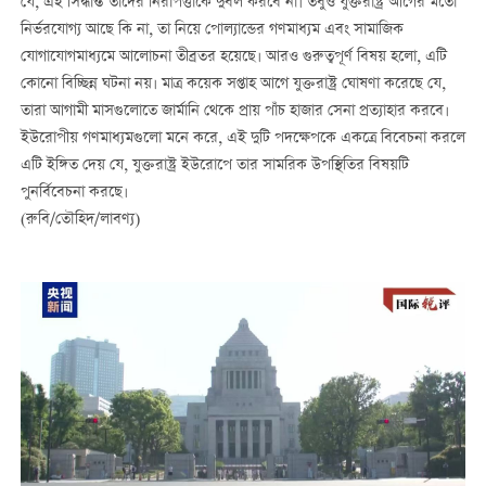
যে, এই সিদ্ধান্ত তাদের নিরাপত্তাকে দুর্বল করবে না। তবুও যুক্তরাষ্ট্র আগের মতো
নির্ভরযোগ্য আছে কি না, তা নিয়ে পোল্যান্ডের গণমাধ্যম এবং সামাজিক
যোগাযোগমাধ্যমে আলোচনা তীব্রতর হয়েছে। আরও গুরুত্বপূর্ণ বিষয় হলো, এটি
কোনো বিচ্ছিন্ন ঘটনা নয়। মাত্র কয়েক সপ্তাহ আগে যুক্তরাষ্ট্র ঘোষণা করেছে যে,
তারা আগামী মাসগুলোতে জার্মানি থেকে প্রায় পাঁচ হাজার সেনা প্রত্যাহার করবে।
ইউরোপীয় গণমাধ্যমগুলো মনে করে, এই দুটি পদক্ষেপকে একত্রে বিবেচনা করলে
এটি ইঙ্গিত দেয় যে, যুক্তরাষ্ট্র ইউরোপে তার সামরিক উপস্থিতির বিষয়টি
পুনর্বিবেচনা করছে।
(রুবি/তৌহিদ/লাবণ্য)