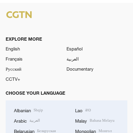
EXPLORE MORE
English
Español
Français
العربية
Русский
Documentary
CCTV+
CHOOSE YOUR LANGUAGE
Shqip
ລາວ
Albanian
Lao
العربية
Bahasa Melayu
Arabic
Malay
Беларуская
Монгол
Belarusian
Mongolian