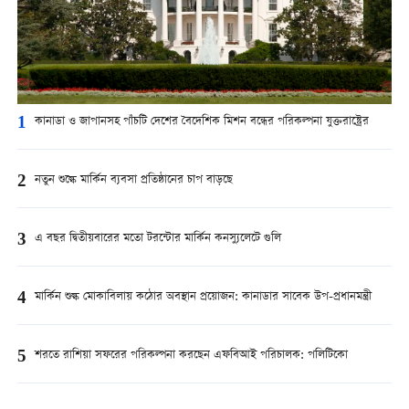
1
কানাডা ও জাপানসহ পাঁচটি দেশের বৈদেশিক মিশন বন্ধের পরিকল্পনা যুক্তরাষ্ট্রের
2
নতুন শুল্কে মার্কিন ব্যবসা প্রতিষ্ঠানের চাপ বাড়ছে
3
এ বছর দ্বিতীয়বারের মতো টরন্টোর মার্কিন কনস্যুলেটে গুলি
4
মার্কিন শুল্ক মোকাবিলায় কঠোর অবস্থান প্রয়োজন: কানাডার সাবেক উপ-প্রধানমন্ত্রী
5
শরতে রাশিয়া সফরের পরিকল্পনা করছেন এফবিআই পরিচালক: পলিটিকো