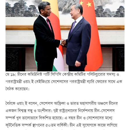
মে ১৯: চীনের কমিউনিস্ট পার্টি সিপিসি কেন্দ্রীয় কমিটির পলিটব্যুরোর সদস্য ও
পররাষ্ট্রমন্ত্রী ওয়াং ই বেইজিংয়ে সেশেলসের পররাষ্ট্রমন্ত্রী ব্যারি ফোরের সাথে এক
বৈঠক করেছেন।
বৈঠকে ওয়াং ই বলেন, সেশেলস আফ্রিকা ও ভারত মহাসাগরীয় অঞ্চলে চীনের
একজন বিশ্বস্ত বন্ধু ও অংশীদার। দুই রাষ্ট্রপ্রধানের নির্দেশনায় চীন-সেশেলস
সম্পর্ক খুব ভালোভাবে বিকশিত হয়েছে। এ বছর চীন ও সেশেলসের মধ্যে
কূটনৈতিক সম্পর্ক স্থাপনের ৫০তম বার্ষিকী। চীন এই সুযোগকে কাজে লাগিয়ে