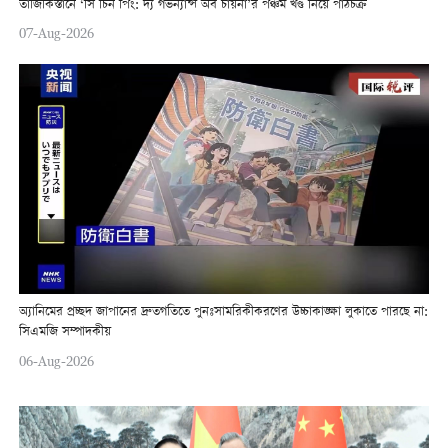
তাজিকিস্তানে ‘সি চিন পিং: দ্য গভর্ন্যান্স অব চায়না’র পঞ্চম খণ্ড নিয়ে পাঠচক্র
07-Aug-2026
অ্যানিমের প্রচ্ছদ জাপানের দ্রুতগতিতে পুনঃসামরিকীকরণের উচ্চাকাঙ্ক্ষা লুকাতে পারছে না:
সিএমজি সম্পাদকীয়
06-Aug-2026