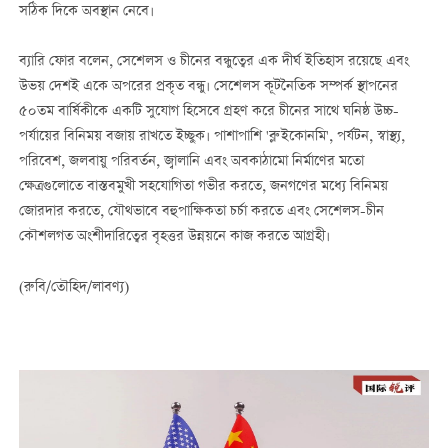
সঠিক দিকে অবস্থান নেবে।
ব্যারি ফোর বলেন, সেশেলস ও চীনের বন্ধুত্বের এক দীর্ঘ ইতিহাস রয়েছে এবং
উভয় দেশই একে অপরের প্রকৃত বন্ধু। সেশেলস কূটনৈতিক সম্পর্ক স্থাপনের
৫০তম বার্ষিকীকে একটি সুযোগ হিসেবে গ্রহণ করে চীনের সাথে ঘনিষ্ঠ উচ্চ-
পর্যায়ের বিনিময় বজায় রাখতে ইচ্ছুক। পাশাপাশি 'ব্লু ইকোনমি', পর্যটন, স্বাস্থ্য,
পরিবেশ, জলবায়ু পরিবর্তন, জ্বালানি এবং অবকাঠামো নির্মাণের মতো
ক্ষেত্রগুলোতে বাস্তবমুখী সহযোগিতা গভীর করতে, জনগণের মধ্যে বিনিময়
জোরদার করতে, যৌথভাবে বহুপাক্ষিকতা চর্চা করতে এবং সেশেলস-চীন
কৌশলগত অংশীদারিত্বের বৃহত্তর উন্নয়নে কাজ করতে আগ্রহী।
(রুবি/তৌহিদ/লাবণ্য)