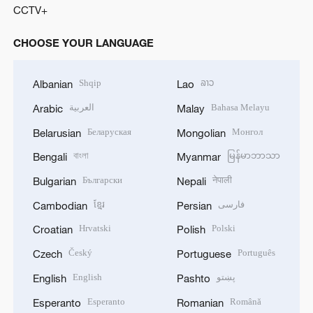
CCTV+
CHOOSE YOUR LANGUAGE
Shqip
ລາວ
Albanian
Lao
العربية
Bahasa Melayu
Arabic
Malay
Беларуская
Монгол
Belarusian
Mongolian
বাংলা
မြန်မာဘာသာ
Bengali
Myanmar
Български
नेपाली
Bulgarian
Nepali
ខ្មែរ
فارسی
Cambodian
Persian
Hrvatski
Polski
Croatian
Polish
Český
Português
Czech
Portuguese
English
پښتو
English
Pashto
Esperanto
Română
Esperanto
Romanian