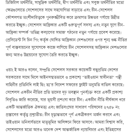
ডিজিটাল অর্থনীতি, সামুদ্রিক অর্থনীতি, দ্বীপ অর্থনীতি এবং সবুজ অর্থনীতির মতো
ক্ষেত্রগুলোতে সেশেলসের সাথে সহযোগিতা বাড়াতে এবং চীন-সেশেলস
কৌশলগত অংশীদারিত্বকে পুনরুজ্জীবিত করে ক্রমাগত উচ্চতর পর্যায়ে উন্নীত
করতে ইচ্ছুক। সেশেলস আফ্রিকার একটি গুরুত্বপূর্ণ সদস্য এবং নতুন যুগে চীন-
আফ্রিকা সম্পর্ক 'অভিন্ন কল্যাণের সমাজ' গঠনের নতুন পর্যায়ে প্রবেশ করেছে।
প্রেসিডেন্ট সি চিন পিং কর্তৃক ঘোষিত আফ্রিকান দেশগুলোর ওপর শূন্য শুল্ক নীতির
পূর্ণ বাস্তবায়নের সুযোগকে কাজে লাগিয়ে চীন সেশেলসসহ আফ্রিকান দেশগুলোর
জন্য আরও উন্নয়নের সুযোগ তৈরি করতে ইচ্ছুক।
ওয়াং ই আরও বলেন, সম্প্রতি সেশেলস সরকার কয়েকটি বন্ধুপ্রতিম দেশের
সরকারের সাথে মিলে আইনসম্মতভাবে ও প্রকাশ্যে "তাইওয়ান স্বাধীনতা" পন্থী
বাহিনীর প্রতিনিধি লাই ছিং ত্য’র বিদেশ সফরের ফ্লাইট অনুমতি বাতিল করেছে।
সেশেলস একচীন নীতির প্রতি তাদের দৃঢ় অবস্থান পুনর্ব্যক্ত করে একটি প্রকাশ্য
বিবৃতিও জারি করেছে, যার ভূয়সী প্রশংসা করে চীন। একচীন নীতি দীর্ঘকাল ধরে
একটি আন্তর্জাতিক ঐকমত্য এবং জাতিসংঘের সাধারণ পরিষদের ২৭৫৮ নং
প্রস্তাবের কর্তৃত্ব প্রশ্নাতীত। চীন চূড়ান্তভাবে পূর্ণ একত্রীকরণ অর্জন করবে এবং
তাইওয়ান অনিবার্যভাবে মাতৃভূমির আলিঙ্গনে ফিরে আসবে। আমরা বিশ্বাস করি,
সেশেলসের মতো আরও অনেক দেশ আন্তর্জাতিক ন্যায়বিচার এবং ইতিহাসের