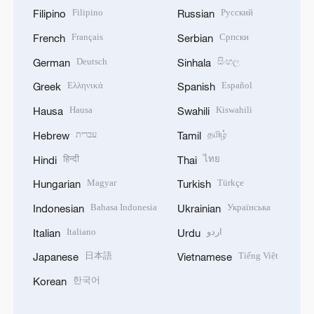
Filipino
Русский
Filipino
Russian
Français
Српски
French
Serbian
Deutsch
සිංහල
German
Sinhala
Ελληνικά
Español
Greek
Spanish
Hausa
Kiswahili
Hausa
Swahili
עברית
தமிழ்
Hebrew
Tamil
हिन्दी
ไทย
Hindi
Thai
Magyar
Türkçe
Hungarian
Turkish
Bahasa Indonesia
Українська
Indonesian
Ukrainian
Italiano
اردو
Italian
Urdu
日本語
Tiếng Việt
Japanese
Vietnamese
한국어
Korean