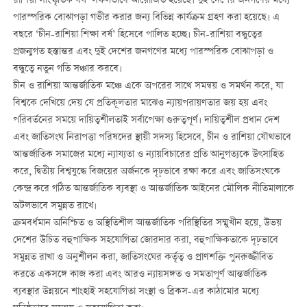
রাশিয়া সাংস্কৃতিক বর্ষ’ সফলভাবে আয়োজিত হয়েছে। দুই দেশের জনগণের মধ্যে
পারস্পরিক বোঝাপড়া গভীর করার জন্য বিভিন্ন কার্যক্রম গ্রহণ করা হয়েছে। এ
বছরে ‘চীন-রাশিয়া শিক্ষা বর্ষ’ হিসেবে পালিত হচ্ছে। চীন-রাশিয়া বন্ধুত্বের
প্রজন্মগত হস্তান্তর এবং দুই দেশের জনগণের মধ্যে পারস্পরিক বোঝাপড়া ও
বন্ধুত্বে নতুন গতি সঞ্চার করবে।
চীন ও রাশিয়া আন্তর্জাতিক মঞ্চে একে অপরের সাথে সমন্বয় ও সমর্থন করে, যা
বিশ্বকে দেখিয়ে দেয় যে প্রতিকূলতার মাঝেও ন্যায়পরায়ণতার জয় হয় এবং
পরিবর্তনের সময়ে দায়িত্বশীলতাই সর্বাপেক্ষা গুরুত্বপূর্ণ। দায়িত্বশীল প্রধান দেশ
এবং জাতিসংঘ নিরাপত্তা পরিষদের স্থায়ী সদস্য হিসেবে, চীন ও রাশিয়া যৌথভাবে
আন্তর্জাতিক সমাজের মধ্যে ন্যায্যতা ও ন্যায়বিচারের প্রতি আনুগত্যকে উৎসাহিত
করে, দ্বিতীয় বিশ্বযুদ্ধে বিজয়ের অর্জনকে দৃঢ়ভাবে রক্ষা করে এবং জাতিসংঘকে
কেন্দ্র করে গঠিত আন্তর্জাতিক ব্যবস্থা ও আন্তর্জাতিক আইনের মৌলিক নীতিমালাকে
অটলভাবে সমুন্নত রাখে।
ক্রমবর্ধমান অনিশ্চিত ও অস্থিতিশীল আন্তর্জাতিক পরিস্থিতির সম্মুখীন হয়ে, উভয়
দেশের উচিত বহুপাক্ষিক সহযোগিতা জোরদার করা, বহুপাক্ষিকতাকে দৃঢ়ভাবে
সমুন্নত রাখা ও অনুশীলন করা, জাতিসংঘের কর্তৃত্ব ও প্রাণশক্তি পুনরুজ্জীবিত
করতে একসঙ্গে কাজ করা এবং আরও ন্যায়সঙ্গত ও সমতাপূর্ণ আন্তর্জাতিক
ব্যবস্থার উন্নয়নে শাংহাই সহযোগিতা সংস্থা ও ব্রিকস-এর কাঠামোর মধ্যে