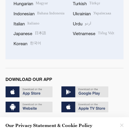
Magyar
Türkçe
Hungarian
Turkish
Bahasa Indonesia
Українська
Indonesian
Ukrainian
Italiano
اردو
Italian
Urdu
日本語
Tiếng Việt
Japanese
Vietnamese
한국어
Korean
DOWNLOAD OUR APP
Copyright © 2024 CGTN.
Our Privacy Statement & Cookie Policy