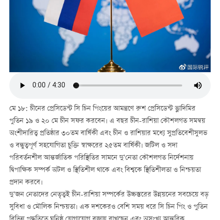
মে ১৮: চীনের প্রেসিডেন্ট সি চিন পিংয়ের আমন্ত্রণে রুশ প্রেসিডেন্ট ভ্লাদিমির
পুতিন ১৯ ও ২০ মে চীন সফর করবেন। এ বছর চীন-রাশিয়া কৌশলগত সমন্বয়
অংশীদারিত্ব প্রতিষ্ঠার ৩০তম বার্ষিকী এবং চীন ও রাশিয়ার মধ্যে সুপ্রতিবেশীসুলভ
ও বন্ধুত্বপূর্ণ সহযোগিতা চুক্তি স্বাক্ষরের ২৫তম বার্ষিকী। জটিল ও সদা
পরিবর্তনশীল আন্তর্জাতিক পরিস্থিতির সামনে দু’নেতা কৌশলগত নির্দেশনায়
দ্বিপাক্ষিক সম্পর্ক অটল ও স্থিতিশীল থাকে এবং বিশ্বকে স্থিতিশীলতা ও নিশ্চয়তা
প্রদান করবে।
দু’জন নেতাদের নেতৃত্বই চীন-রাশিয়া সম্পর্কের উচ্চস্তরের উন্নয়নের সবচেয়ে বড়
সুবিধা ও মৌলিক নিশ্চয়তা। এক দশকেরও বেশি সময় ধরে সি চিন পিং ও পুতিন
বিভিন্ন পদ্ধতিতে ঘনিষ্ঠ যোগাযোগ বজায় রাখছেন এবং অসংখ্য আন্তরিক