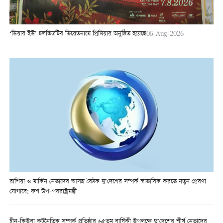
‘ডিয়ার ইউ’ চলচ্চিত্রটির ভিয়েতনামে প্রিমিয়ার অনুষ্ঠিত হয়েছে
05-Aug-2026
রাশিয়া ও মার্কিন নেতাদের আসন্ন বৈঠক দু’দেশের সম্পর্ক স্বাভাবিক করতে নতুন প্রেরণা
যোগাবে: রুশ উপ-পররাষ্ট্রমন্ত্রী
চীন-কিউবা কূটনৈতিক সম্পর্ক প্রতিষ্ঠার ৬৫তম বার্ষিকী উপলক্ষে দু’দেশের শীর্ষ নেতাদের