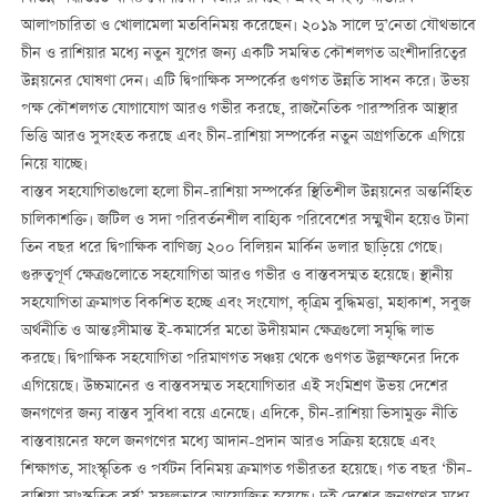
আলাপচারিতা ও খোলামেলা মতবিনিময় করেছেন। ২০১৯ সালে দু’নেতা যৌথভাবে
চীন ও রাশিয়ার মধ্যে নতুন যুগের জন্য একটি সমন্বিত কৌশলগত অংশীদারিত্বের
উন্নয়নের ঘোষণা দেন। এটি দ্বিপাক্ষিক সম্পর্কের গুণগত উন্নতি সাধন করে। উভয়
পক্ষ কৌশলগত যোগাযোগ আরও গভীর করছে, রাজনৈতিক পারস্পরিক আস্থার
ভিত্তি আরও সুসংহত করছে এবং চীন-রাশিয়া সম্পর্কের নতুন অগ্রগতিকে এগিয়ে
নিয়ে যাচ্ছে।
বাস্তব সহযোগিতাগুলো হলো চীন-রাশিয়া সম্পর্কের স্থিতিশীল উন্নয়নের অন্তর্নিহিত
চালিকাশক্তি। জটিল ও সদা পরিবর্তনশীল বাহ্যিক পরিবেশের সম্মুখীন হয়েও টানা
তিন বছর ধরে দ্বিপাক্ষিক বাণিজ্য ২০০ বিলিয়ন মার্কিন ডলার ছাড়িয়ে গেছে।
গুরুত্বপূর্ণ ক্ষেত্রগুলোতে সহযোগিতা আরও গভীর ও বাস্তবসম্মত হয়েছে। স্থানীয়
সহযোগিতা ক্রমাগত বিকশিত হচ্ছে এবং সংযোগ, কৃত্রিম বুদ্ধিমত্তা, মহাকাশ, সবুজ
অর্থনীতি ও আন্তঃসীমান্ত ই-কমার্সের মতো উদীয়মান ক্ষেত্রগুলো সমৃদ্ধি লাভ
করছে। দ্বিপাক্ষিক সহযোগিতা পরিমাণগত সঞ্চয় থেকে গুণগত উল্লম্ফনের দিকে
এগিয়েছে। উচ্চমানের ও বাস্তবসম্মত সহযোগিতার এই সংমিশ্রণ উভয় দেশের
জনগণের জন্য বাস্তব সুবিধা বয়ে এনেছে। এদিকে, চীন-রাশিয়া ভিসামুক্ত নীতি
বাস্তবায়নের ফলে জনগণের মধ্যে আদান-প্রদান আরও সক্রিয় হয়েছে এবং
শিক্ষাগত, সাংস্কৃতিক ও পর্যটন বিনিময় ক্রমাগত গভীরতর হয়েছে। গত বছর ‘চীন-