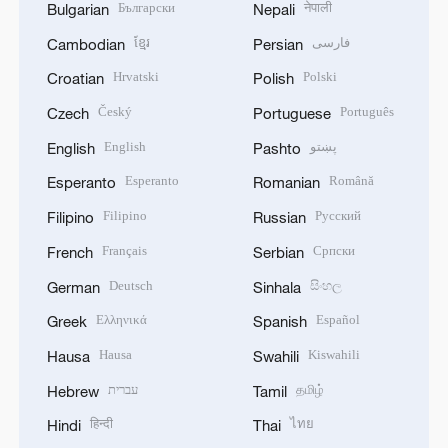
Български
नेपाली
Bulgarian
Nepali
ខ្មែរ
فارسی
Cambodian
Persian
Hrvatski
Polski
Croatian
Polish
Český
Português
Czech
Portuguese
English
پښتو
English
Pashto
Esperanto
Română
Esperanto
Romanian
Filipino
Русский
Filipino
Russian
Français
Српски
French
Serbian
Deutsch
සිංහල
German
Sinhala
Ελληνικά
Español
Greek
Spanish
Hausa
Kiswahili
Hausa
Swahili
עברית
தமிழ்
Hebrew
Tamil
हिन्दी
ไทย
Hindi
Thai