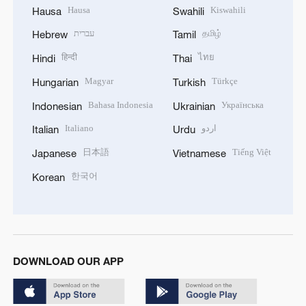
Hausa
Kiswahili
Hausa
Swahili
עברית
தமிழ்
Hebrew
Tamil
हिन्दी
ไทย
Hindi
Thai
Magyar
Türkçe
Hungarian
Turkish
Bahasa Indonesia
Українська
Indonesian
Ukrainian
Italiano
اردو
Italian
Urdu
日本語
Tiếng Việt
Japanese
Vietnamese
한국어
Korean
DOWNLOAD OUR APP