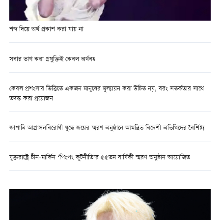
শব্দ দিয়ে অর্থ প্রকাশ করা যায় না
সবার ভাগ করা প্রযুক্তিই কেবল অর্থবহ
কেবল প্রশংসার ভিত্তিতে একজন মানুষের মূল্যায়ন করা উচিত নয়, বরং সতর্কতার সাথে
তদন্ত করা প্রয়োজন
জাপানি আগ্রাসনবিরোধী যুদ্ধে জয়ের স্মরণ অনুষ্ঠানে আমন্ত্রিত বিদেশী অতিথিদের বৈশিষ্ট্য
যুক্তরাষ্ট্রে চীন-মার্কিন ‘পিংপং কূটনীতি’র ৫৫তম বার্ষিকী স্মরণ অনুষ্ঠান আয়োজিত