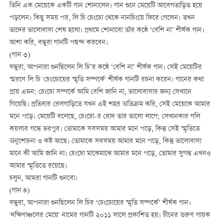
তিনি এক মেয়েকে একটি গান শোনালেন। গান শুনে মেয়েটি আবেগতাড়িত হয়ে
পড়লেন। কিছু সময় পর, লি চি চেংচো থেকে নানচিংয়ে ফিরে গেলেন। তখন
তাদের ভালোবাসা শেষ হলো। প্রথমে শোনাবো তাঁর কন্ঠে ‘বেশি না’ শীর্ষক গান।
আশা করি, বন্ধুরা গানটি পছন্দ করবেন।
(গান ৩)
বন্ধুরা, আপনারা শুনছিলেন লি চি’র কন্ঠে ‘বেশি না’ শীর্ষক গান। সেই মেয়েটির
স্মরণে লি চি 'চেংচোয়ের স্মৃতি সম্পর্কে' শীর্ষক গানটি রচনা করেন। গানের কথা
প্রায় এমন: চেংচো সম্পর্কে আমি বেশি জানি না, ভালোবাসার জন্য সেখানে
গিয়েছি। প্রতিবার রেলগাড়িতে যখন এই শহর অতিক্রম করি, সেই মেয়েকে আমার
মনে পড়ে। মেয়েটি বলেছে, চেংচো-র রোদ তার ভালো লাগে; সেখানকার গলি
কয়লার গন্ধে ভরপুর। তোমাকে সবসময় আমার মনে পড়ে, কিন্তু সেই স্মৃতিতে
অনুশোচনা ও কষ্ট আছে। তোমাকে সবসময় আমার মনে পড়ে, কিন্তু ভালোবাসা
মানে কী আমি জানি না। চেংচো মাঝেমাঝে আমার মনে পড়ে, তোমার সুগন্ধ এখনও
আমার স্মৃতিতে রয়েছে।
চলুন, আমরা গানটি শুনবো।
(গান ৪)
বন্ধুরা, আপনারা শুনছিলেন লি চির ‘চেংচোয়ের স্মৃতি সম্পর্কে’ শীর্ষক গান।
'দক্ষিণাঞ্চলের মেয়ে' নামের গানটি ২০১১ সালে প্রকাশিত হয়। চীনের তরুণ গায়ক