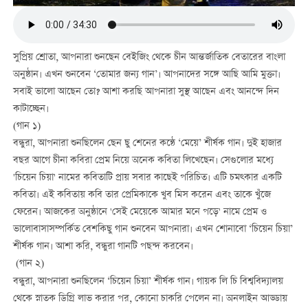
সুপ্রিয় শ্রোতা, আপনারা শুনছেন বেইজিং থেকে চীন আন্তর্জাতিক বেতারের বাংলা
অনুষ্ঠান। এখন শুনবেন ‘তোমার জন্য গান’। আপনাদের সঙ্গে আছি আমি মুক্তা।
সবাই ভালো আছেন তো? আশা করছি আপনারা সুস্থ আছেন এবং আনন্দে দিন
কাটাচ্ছেন।
(গান ১)
বন্ধুরা, আপনারা শুনছিলেন ছেন ছু শেনের কন্ঠে ‘মেয়ে’ শীর্ষক গান। দুই হাজার
বছর আগে চীনা কবিরা প্রেম নিয়ে অনেক কবিতা লিখেছেন। সেগুলোর মধ্যে
'চিয়েন চিয়া' নামের কবিতাটি প্রায় সবার কাছেই পরিচিত। এটি চমত্কার একটি
কবিতা। এই কবিতায় কবি তার প্রেমিকাকে খুব মিস করেন এবং তাকে খুঁজে
ফেরেন। আজকের অনুষ্ঠানে 'সেই মেয়েকে আমার মনে পড়ে' নামে প্রেম ও
ভালোবাসাসম্পর্কিত বেশকিছু গান শুনবেন আপনারা। এখন শোনাবো ‘চিয়েন চিয়া’
শীর্ষক গান। আশা করি, বন্ধুরা গানটি পছন্দ করবেন।
(গান ২)
বন্ধুরা, আপনারা শুনছিলেন ‘চিয়েন চিয়া’ শীর্ষক গান। গায়ক লি চি বিশ্ববিদ্যালয়
থেকে স্নাতক ডিগ্রি লাভ করার পর, কোনো চাকরি পেলেন না। অনলাইন আড্ডায়