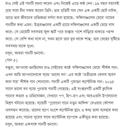
চাও লেই এই গানটি রচনা করেন এবং নিজেই এতে কণ্ঠ দেন। ২৯ বছর বয়সেই
প্রায় সারা চীন সফর করেন তিনি। তার প্রতিটি গান যেন এক একটি ছোট নাটক,
তাতে তার জীবনের অভিজ্ঞতা বর্ণনা করা হয়েছে। 'দক্ষিণাঞ্চলের মেয়ে' নামের
গানটির কথা এমন: উত্তরাঞ্চলের একটি গ্রামে দক্ষিণাঞ্চলের একটি মেয়ে বাস
করে। সে মেয়েটি সবসময় ফুল স্কার্ট পরে রাস্তার পাশে দাঁড়িয়ে থাকতে পছন্দ
করে। সে বেশি কথা বলে না, যখন হাসে তার মুখ থাকে শান্ত; তার স্নেহের দৃষ্টিতে
সবসময় থাকে দুঃখ।
চলুন, আমরা গানটি শুনবো।
(গান ৫)
বন্ধুরা, আপনারা শুনছিলেন চাও লেইয়ের কন্ঠে 'দক্ষিণাঞ্চলের মেয়ে' শীর্ষক গান।
এখন আমি আপনাদেরকে ব্যান্ড ‘ভালো বন’-এর কন্ঠে ‘অতীতকে কেবল স্মরণ
করা যায়’ শীর্ষক গান শোনাবো। গানটি একটি পুরাতন ক্যান্টনিজ গান। ২০১৫
সালে ভালো বন ব্যান্ড পুনরায় গানটি গেছেছে। এই সংস্করণটি একটি ক্লাসিক
গানের কভার ও অভিযোজন, যেখানে পপ, হিপ-হপ এবং আরএন্ডবি উপাদানের
মিশ্রণ ঘটানো হয়েছে। ব্যান্ডটি ‘পুরোনো গানে নতুন আঙ্গিক’ দেওয়ার কৌশল
অবলম্বন করেছে। তাদের র‍্যাপ অংশে ক্যান্টনিজ স্ল্যাং ও কথ্য ভাষা ব্যবহার করা
হয়েছে এবং গানের সুরের সাথে ক্যান্টনিজ র‍্যাপকে একীভূত করা হয়েছে।
চলুন, আমরা একসঙ্গে গানটি শুনবো।