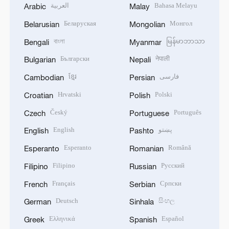
العربية
Bahasa Melayu
Arabic
Malay
Беларуская
Монгол
Belarusian
Mongolian
বাংলা
မြန်မာဘာသာ
Bengali
Myanmar
Български
नेपाली
Bulgarian
Nepali
ខ្មែរ
فارسی
Cambodian
Persian
Hrvatski
Polski
Croatian
Polish
Český
Português
Czech
Portuguese
English
پښتو
English
Pashto
Esperanto
Română
Esperanto
Romanian
Filipino
Русский
Filipino
Russian
Français
Српски
French
Serbian
Deutsch
සිංහල
German
Sinhala
Ελληνικά
Español
Greek
Spanish