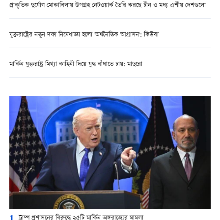
প্রাকৃতিক দুর্যোগ মোকাবিলায় উপগ্রহ নেটওয়ার্ক তৈরি করছে চীন ও মধ্য এশীয় দেশগুলো
যুক্তরাষ্ট্রের নতুন দফা নিষেধাজ্ঞা হলো 'অর্থনৈতিক আগ্রাসন': কিউবা
মার্কিন যুক্তরাষ্ট্র মিথ্যা কাহিনী দিয়ে যুদ্ধ বাঁধাতে চায়: মাদুরো
1
ট্রাম্প প্রশাসনের বিরুদ্ধে ২৫টি মার্কিন অঙ্গরাজ্যের মামলা