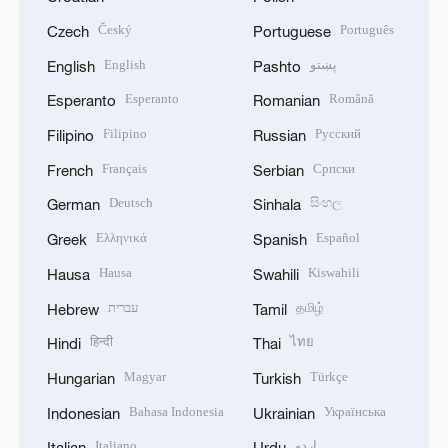
Český
Português
Czech
Portuguese
English
پښتو
English
Pashto
Esperanto
Română
Esperanto
Romanian
Filipino
Русский
Filipino
Russian
Français
Српски
French
Serbian
Deutsch
සිංහල
German
Sinhala
Ελληνικά
Español
Greek
Spanish
Hausa
Kiswahili
Hausa
Swahili
עברית
தமிழ்
Hebrew
Tamil
हिन्दी
ไทย
Hindi
Thai
Magyar
Türkçe
Hungarian
Turkish
Bahasa Indonesia
Українська
Indonesian
Ukrainian
Italiano
اردو
Italian
Urdu