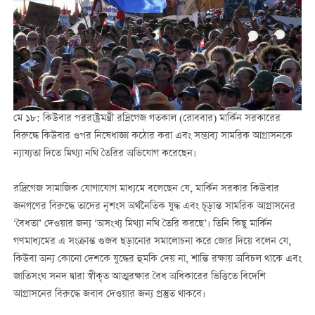
মে ১৮: কিউবার পররাষ্ট্রমন্ত্রী রদ্রিগেজ গতকাল (রোববার) মার্কিন সরকারের
বিরুদ্ধে কিউবার ওপর নিষেধাজ্ঞা কঠোর করা এবং সম্ভাব্য সামরিক আগ্রাসনকে
ন্যায্যতা দিতে মিথ্যা নথি তৈরির অভিযোগ করেছেন।
রদ্রিগেজ সামাজিক যোগাযোগ মাধ্যমে বলেছেন যে, মার্কিন সরকার কিউবার
জনগণের বিরুদ্ধে তাদের নৃশংস অর্থনৈতিক যুদ্ধ এবং চূড়ান্ত সামরিক আগ্রাসনের
‘বৈধতা’ দেওয়ার জন্য ‘অসংখ্য মিথ্যা নথি তৈরি করছে’। তিনি কিছু মার্কিন
গণমাধ্যমের এ সংক্রান্ত গুজব ছড়ানোর সমালোচনা করে জোর দিয়ে বলেন যে,
কিউবা অন্য কোনো দেশকে যুদ্ধের হুমকি দেয় না, শান্তি রক্ষায় অবিচল থাকে এবং
জাতিসংঘ সনদ দ্বারা স্বীকৃত আত্মরক্ষার বৈধ অধিকারের ভিত্তিতে বিদেশি
আগ্রাসনের বিরুদ্ধে জবাব দেওয়ার জন্য প্রস্তুত থাকবে।