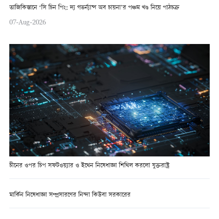
তাজিকিস্তানে ‘সি চিন পিং: দ্য গভর্ন্যান্স অব চায়না’র পঞ্চম খণ্ড নিয়ে পাঠচক্র
07-Aug-2026
চীনের ওপর চিপ সফটওয়্যার ও ইথেন নিষেধাজ্ঞা শিথিল করলো যুক্তরাষ্ট্র
মার্কিন নিষেধাজ্ঞা সম্প্রসারণের নিন্দা কিউবা সরকারের