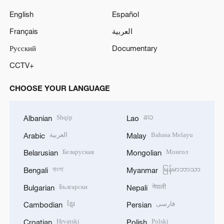
English
Español
Français
العربية
Русский
Documentary
CCTV+
CHOOSE YOUR LANGUAGE
Shqip
ລາວ
Albanian
Lao
العربية
Bahasa Melayu
Arabic
Malay
Беларуская
Монгол
Belarusian
Mongolian
বাংলা
မြန်မာဘာသာ
Bengali
Myanmar
Български
नेपाली
Bulgarian
Nepali
ខ្មែរ
فارسی
Cambodian
Persian
Hrvatski
Polski
Croatian
Polish