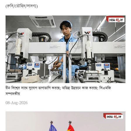
(রুবি/তৌহিদ/লাবণ্য)
চীন বিশ্বের সাথে সুযোগ ভাগাভাগি করছে; অভিন্ন উন্নয়নে কাজ করছে: সিএমজি
সম্পাদকীয়
08-Aug-2026