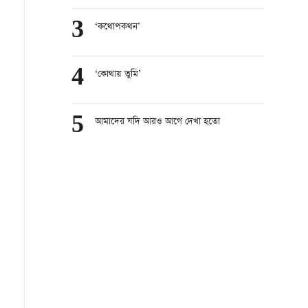
3
‘কথোপকথন’
4
‘কোথায় তুমি’
5
আমাদের যদি আরও আগে দেখা হতো