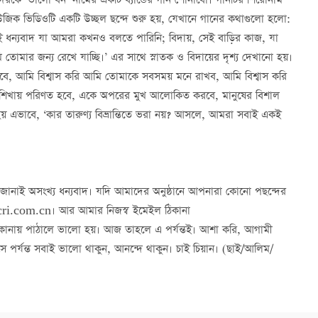
নাদেরকে ‘ভালো বন’ নামের একটি ব্যান্ডের গান শোনাবো। গানটির শিরোনাম
 মিউজিক ভিডিওটি একটি উচ্ছল ছন্দে শুরু হয়, যেখানে গানের কথাগুলো হলো:
ই ধন্যবাদ যা আমরা কখনও বলতে পারিনি; বিদায়, সেই বাড়ির কাজ, যা
মার জন্য রেখে যাচ্ছি।’ এর সাথে স্নাতক ও বিদায়ের দৃশ্য দেখানো হয়।
ে, আমি বিশ্বাস করি আমি তোমাকে সবসময় মনে রাখব, আমি বিশ্বাস করি
্নিশিখায় পরিণত হবে, একে অপরের মুখ আলোকিত করবে, মানুষের বিশাল
 এভাবে, ‘কার তারুণ্য বিভ্রান্তিতে ভরা নয়? আসলে, আমরা সবাই একই
 জানাই অসংখ্য ধন্যবাদ। যদি আমাদের অনুষ্ঠানে আপনারা কোনো পছন্দের
cri.com.cn। আর আমার নিজস্ব ইমেইল ঠিকানা
ানায় পাঠালে ভালো হয়। আজ তাহলে এ পর্যন্তই। আশা করি, আগামী
পর্যন্ত সবাই ভালো থাকুন, আনন্দে থাকুন। চাই চিয়ান। (ছাই/আলিম/