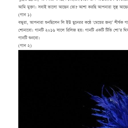
আমি মুক্তা। সবাই ভালো আছেন তো? আশা করছি আপনারা সুস্থ আছেন 
(গান ১)
বন্ধুরা, আপনারা শুনছিলেন লি ইউ ছুনেরর কন্ঠে ‘মেয়ের জন্য’ শীর্ষক
শোনাবো। গানটি ২০১৬ সালে রিলিজ হয়। গানটি একটি টিভি শো’র থিম 
গানটি শুনবো।
(গান ২)