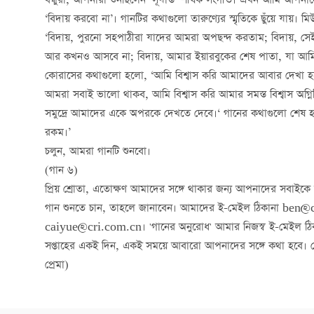
বন্ধুরা, আপনারা শুনছিলেন ‘সূর্যাস্ত’ শীর্ষক সংগীত। এখন আমি আপ
‘বিদায় করবো না’। গানটির কথাগুলো তারুণ্যের স্মৃতিকে ছুঁয়ে যায়।
‘বিদায়, পুরনো সহপাঠীরা যাদের আমরা অপছন্দ করতাম; বিদায়, সে
আর কখনও আসবে না; বিদায়, আমার ইয়ারবুকের শেষ পাতা, যা আমি তো
কোরাসের কথাগুলো হলো, ‘আমি বিশ্বাস করি আমাদের আবার দেখা হব
আমরা সবাই ভালো থাকব, আমি বিশ্বাস করি আমার সমস্ত বিশ্বাস অগ
সমুদ্রে আমাদের একে অপরকে দেখতে দেবে।‘ গানের কথাগুলো শেষ হয়
রকম।’
চলুন, আমরা গানটি শুনবো।
(গান ৬)
প্রিয় শ্রোতা, এতোক্ষণ আমাদের সঙ্গে থাকার জন্য আপনাদের সবাইকে
গান শুনতে চান, তাহলে জানাবেন। আমাদের ই-মেইল ঠিকানা ben@
caiyue@cri.com.cn। 'গানের অনুরোধ' আমার নিজস্ব ই-মেইল ঠিক
সপ্তাহের একই দিন, একই সময়ে আবারো আপনাদের সঙ্গে কথা হবে। সে 
প্রেমা)