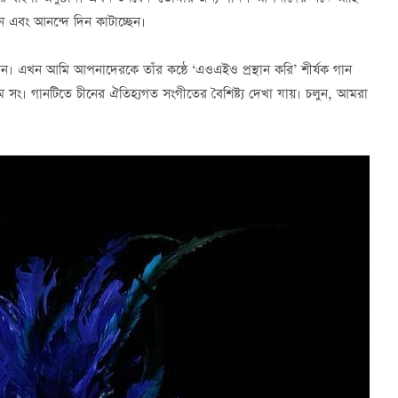
এবং আনন্দে দিন কাটাচ্ছেন।
 গান। এখন আমি আপনাদেরকে তাঁর কন্ঠে ‘এওএইও প্রস্থান করি’ শীর্ষক গান
সং। গানটিতে চীনের ঐতিহ্যগত সংগীতের বৈশিষ্ট্য দেখা যায়। চলুন, আমরা