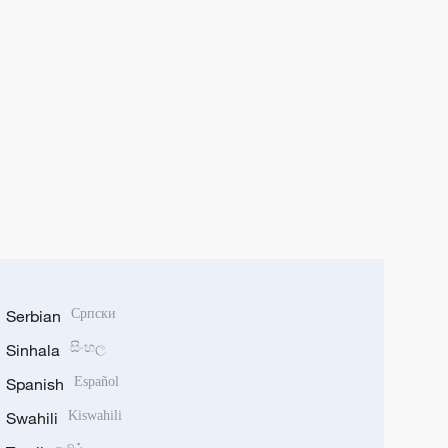
Serbian
Српски
Sinhala
සිංහල
Spanish
Español
Swahili
Kiswahili