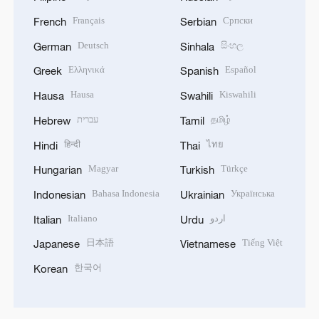
Français
Српски
French
Serbian
Deutsch
සිංහල
German
Sinhala
Ελληνικά
Español
Greek
Spanish
Hausa
Kiswahili
Hausa
Swahili
עברית
தமிழ்
Hebrew
Tamil
हिन्दी
ไทย
Hindi
Thai
Magyar
Türkçe
Hungarian
Turkish
Bahasa Indonesia
Українська
Indonesian
Ukrainian
Italiano
اردو
Italian
Urdu
日本語
Tiếng Việt
Japanese
Vietnamese
한국어
Korean