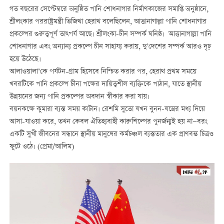
গত বছরের সেপ্টেম্বরে অনুষ্ঠিত পানি শোধনাগার নির্মাণকাজের সমাপ্তি অনুষ্ঠানে,
শ্রীলংকার পররাষ্ট্রমন্ত্রী ভিজিথা হেরাথ বলেছিলেন, আত্তানাগাল্লা পানি শোধনাগার
প্রকল্পের গুরুত্বপূর্ণ তাত্পর্য আছে। শ্রীলংকা-চীন সম্পর্ক ঘনিষ্ঠ। আত্তানাগাল্লা পানি
শোধনাগার এবং অন্যান্য প্রকল্পে চীন সাহায্য করায়, দু’দেশের সম্পর্ক আরও দৃঢ়
হয়ে উঠেছে।
আলাওয়ালা’কে পর্যটন-গ্রাম হিসেবে নিশ্চিত করার পর, হেরাথ প্রথম সময়ে
খবরটিকে পানি প্রকল্পে চীনা পক্ষের দায়িত্বশীল ব্যক্তিকে পাঠান, যাতে স্থানীয়
উন্নয়নের জন্য পানি প্রকল্পের অবদান স্বীকার করা যায়।
বয়নকক্ষে কুমারা ব্যস্ত সময় কাটান। রেশমি সুতো যখন বুনন-যন্ত্রের মধ্য দিয়ে
আসা-যাওয়া করে, তখন কেবল ঐতিহ্যবাহী কারুশিল্পের পুনর্জন্মই হয় না—বরং
একটি সুখী জীবনের সন্ধানে স্থানীয় মানুষের কর্মচঞ্চল ব্যস্ততার এক প্রাণবন্ত চিত্রও
ফুটে ওঠে। (প্রেমা/আলিম)