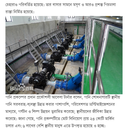
চেহারাও পরিবর্তিত হয়েছে। তার বাসার সামনে মসৃণ ও আরও প্রশস্ত পিচঢালা
রাস্তা নির্মিত হয়েছে।
পানি প্রকল্পের প্রধান প্রকৌশলী আবেলা টার্নার বলেন, পানি শোধনাগারটি স্থানীয়
পানি সরবরাহ-ব্যবস্থা উন্নত করার পাশাপাশি, পরিবেশগত অপ্টিমাইজেশনের
মাধ্যমে, পর্যটন ও শিল্প উন্নয়ন ত্বরান্বিত করেছে; স্থানীয়দের জীবিকা উন্নত
করেছে। জানা গেছে, পানি প্রকল্পটিতে মোট বিনিয়োগ প্রায় ২৩ কোটি মার্কিন
ডলার এবং ৬ লাখের বেশি স্থানীয় মানুষ এতে উপকৃত হয়েছে ও হচ্ছে।