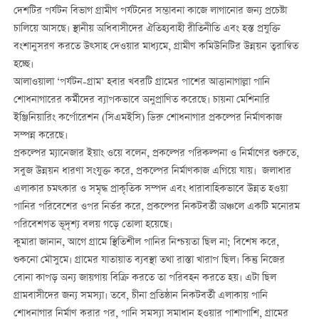
দেশটির পর্যটন বিভাগ গ্রামীণ পর্যটনের সম্ভাবনা কাজে লাগানোর জন্য প্রচেষ্টা
চালিয়ে আসছে। স্থানীয় অধিবাসীদের ঐতিহ্যবাহী রীতিনীতি এবং হস্ত প্রযুক্তি
বংশানুসরণ করতে উত্সাহ দেওয়ার মাধ্যমে, গ্রামীণ কমিউনিটির উন্নয়ন ত্বরান্বিত
হচ্ছে।
আলাওয়ালা ‘পর্যটন-গ্রাম’ হবার খবরটি গ্রামের পাশের আত্তানাগাল্লা পানি
শোধনাগারের কর্মীদের ব্যাপকভাবে অনুপ্রাণিত করেছে। চায়না মেশিনারি
ইঞ্জিনিয়ারিং কর্পোরেশন (সিএমইসি) ডিরু শোধনাগার প্রকল্পের নির্মাণকাজ
সম্পন্ন করেছে।
প্রকল্পের ম্যানেজার ইয়াং ওয়ে বলেন, প্রকল্পের পরিকল্পনা ও নির্মাণের শুরুতে,
সবুজ উন্নয়ন ধারণা সংযুক্ত করে, প্রকল্পের নির্মাণকাজ এগিয়ে যায়। জলাধার
এলাকার চমত্কার ও সমৃদ্ধ প্রাকৃতিক সম্পদ এবং ধারাবাহিকভাবে উন্নত হওয়া
পানির পরিবেশের ওপর নির্ভর করে, প্রকল্পের নিকটবর্তী অঞ্চলে একটি মনোরম
পরিবেশগত ভূদৃশ্য বলয় গড়ে তোলা হয়েছে।
কুমারা জানান, আগে গ্রামে স্থিতিশীল পানির নিশ্চয়তা ছিল না; বিশেষ করে,
শুকনো মৌসুমে। গ্রামের যাতায়াত ব্যবস্থা তথা রাস্তা খারাপ ছিল। কিন্তু নিজের
বোনা কাপড় অন্য জায়গায় বিক্রি করতে তা পরিবহন করতে হয়। এটা ছিল
গ্রামবাসীদের জন্য সমস্যা। তবে, চীনা প্রতিষ্ঠান নিকটবর্তী এলাকায় পানি
শোধনাগার নির্মাণ করার পর, পানি সমস্যা সমাধান হওয়ার পাশাপাশি, গ্রামের