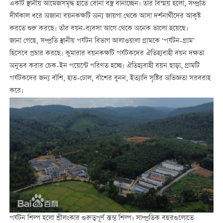
একটি স্থানীয় আমেজসমৃদ্ধ হাতে বোনা বস্ত্র বানাচ্ছেন। তার বিস্ময় হলো, সম্প্রতি
দীর্ঘকাল ধরে অজানা বয়নকক্ষটি অন্য জায়গা থেকে আসা দর্শনার্থীদের আকৃষ্ট
করতে শুরু করছে। তাঁর বয়ন-ব্যবসা আগে থেকে অনেক ভালো হয়েছে।
জানা গেছে, সম্প্রতি স্থানীয় পর্যটন বিভাগ আলাওয়ালা গ্রামকে ‘পর্যটন-গ্রাম’
হিসেবে প্রচার করছে। কুমারার বয়নকক্ষটি পর্যটকদের ঐতিহ্যবাহী বয়ন দক্ষতা
অনুভব করার চেক-ইন পয়েন্টে পরিণত হচ্ছে। ঐতিহ্যবাহী বয়ন ছাড়া, গ্রামটি
পর্যটকদের জন্য বাঁশি, হাত-ঢোল, বাঁশের বুনন, ইত্যাদি সৃষ্টির অভিজ্ঞতা সরবরাহ
করে।
পর্যটন শিল্প হলো শ্রীলংকার গুরুত্বপূর্ণ স্তম্ভ শিল্প। সাম্প্রতিক বছরগুলোতে