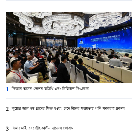
1
সিআনে অনেক দেশের অতিথি এবং ডিজিটাল সিল্করোড
2
কুয়োর জলে শুষ্ক গ্রামের সিক্ত হওয়া: চাদে চীনের সহায়তায় পানি সরবরাহ প্রকল্প
3
বিআরআই এবং গ্রীষ্মকালীন দাভোস ফোরাম