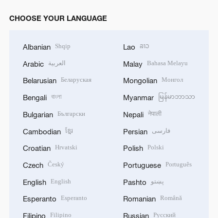
CHOOSE YOUR LANGUAGE
Shqip
ລາວ
Albanian
Lao
العربية
Bahasa Melayu
Arabic
Malay
Беларуская
Монгол
Belarusian
Mongolian
বাংলা
မြန်မာဘာသာ
Bengali
Myanmar
Български
नेपाली
Bulgarian
Nepali
ខ្មែរ
فارسی
Cambodian
Persian
Hrvatski
Polski
Croatian
Polish
Český
Português
Czech
Portuguese
English
پښتو
English
Pashto
Esperanto
Română
Esperanto
Romanian
Filipino
Русский
Filipino
Russian