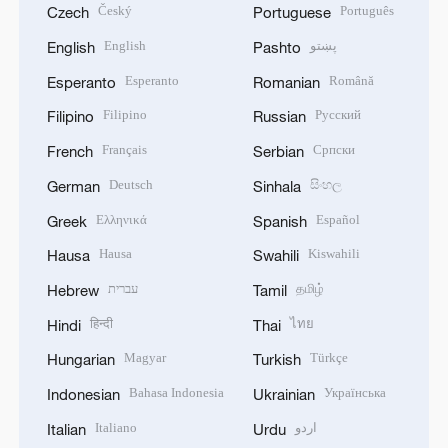
Český
Português
Czech
Portuguese
English
پښتو
English
Pashto
Esperanto
Română
Esperanto
Romanian
Filipino
Русский
Filipino
Russian
Français
Српски
French
Serbian
Deutsch
සිංහල
German
Sinhala
Ελληνικά
Español
Greek
Spanish
Hausa
Kiswahili
Hausa
Swahili
עברית
தமிழ்
Hebrew
Tamil
हिन्दी
ไทย
Hindi
Thai
Magyar
Türkçe
Hungarian
Turkish
Bahasa Indonesia
Українська
Indonesian
Ukrainian
Italiano
اردو
Italian
Urdu