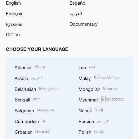
English
Español
Français
العربية
Русский
Documentary
CCTV+
CHOOSE YOUR LANGUAGE
Shqip
ລາວ
Albanian
Lao
العربية
Bahasa Melayu
Arabic
Malay
Беларуская
Монгол
Belarusian
Mongolian
বাংলা
မြန်မာဘာသာ
Bengali
Myanmar
Български
नेपाली
Bulgarian
Nepali
ខ្មែរ
فارسی
Cambodian
Persian
Hrvatski
Polski
Croatian
Polish