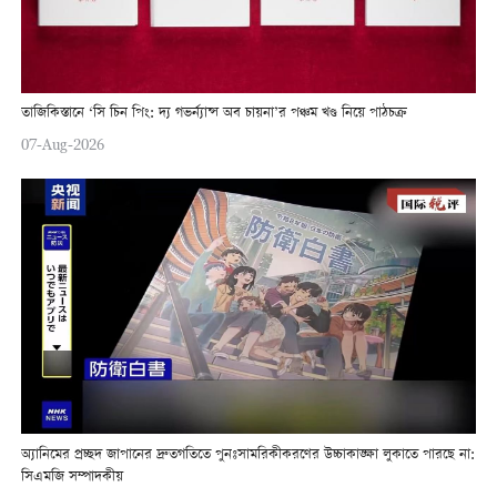
তাজিকিস্তানে ‘সি চিন পিং: দ্য গভর্ন্যান্স অব চায়না’র পঞ্চম খণ্ড নিয়ে পাঠচক্র
07-Aug-2026
অ্যানিমের প্রচ্ছদ জাপানের দ্রুতগতিতে পুনঃসামরিকীকরণের উচ্চাকাঙ্ক্ষা লুকাতে পারছে না:
সিএমজি সম্পাদকীয়