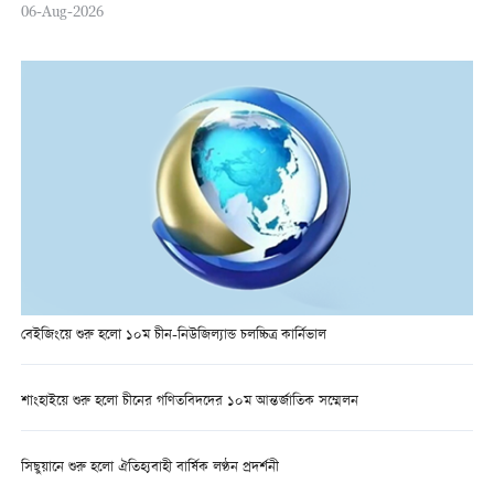
06-Aug-2026
বেইজিংয়ে শুরু হলো ১০ম চীন-নিউজিল্যান্ড চলচ্চিত্র কার্নিভাল
শাংহাইয়ে শুরু হলো চীনের গণিতবিদদের ১০ম আন্তর্জাতিক সম্মেলন
সিছুয়ানে শুরু হলো ঐতিহ্যবাহী বার্ষিক লণ্ঠন প্রদর্শনী