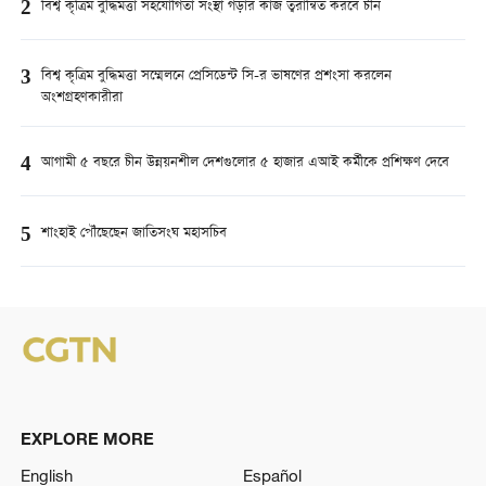
2
বিশ্ব কৃত্রিম বুদ্ধিমত্তা সহযোগিতা সংস্থা গড়ার কাজ ত্বরান্বিত করবে চীন
3
বিশ্ব কৃত্রিম বুদ্ধিমত্তা সম্মেলনে প্রেসিডেন্ট সি-র ভাষণের প্রশংসা করলেন
অংশগ্রহণকারীরা
4
আগামী ৫ বছরে চীন উন্নয়নশীল দেশগুলোর ৫ হাজার এআই কর্মীকে প্রশিক্ষণ দেবে
5
শাংহাই পৌঁছেছেন জাতিসংঘ মহাসচিব
EXPLORE MORE
English
Español