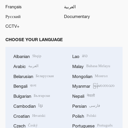
Français
العربية
Русский
Documentary
CCTV+
CHOOSE YOUR LANGUAGE
Shqip
ລາວ
Albanian
Lao
العربية
Bahasa Melayu
Arabic
Malay
Беларуская
Монгол
Belarusian
Mongolian
বাংলা
မြန်မာဘာသာ
Bengali
Myanmar
Български
नेपाली
Bulgarian
Nepali
ខ្មែរ
فارسی
Cambodian
Persian
Hrvatski
Polski
Croatian
Polish
Český
Português
Czech
Portuguese