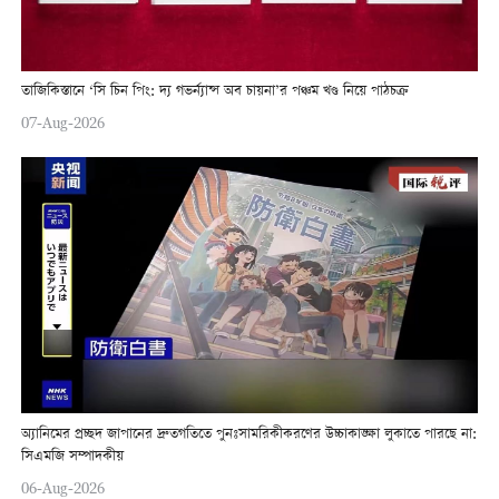
তাজিকিস্তানে ‘সি চিন পিং: দ্য গভর্ন্যান্স অব চায়না’র পঞ্চম খণ্ড নিয়ে পাঠচক্র
07-Aug-2026
অ্যানিমের প্রচ্ছদ জাপানের দ্রুতগতিতে পুনঃসামরিকীকরণের উচ্চাকাঙ্ক্ষা লুকাতে পারছে না:
সিএমজি সম্পাদকীয়
06-Aug-2026