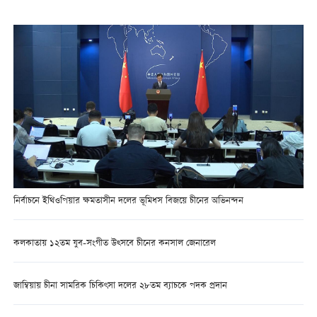
নির্বাচনে ইথিওপিয়ার ক্ষমতাসীন দলের ভূমিধস বিজয়ে চীনের অভিনন্দন
কলকাতায় ১২তম যুব-সংগীত উত্সবে চীনের কনসাল জেনারেল
জাম্বিয়ায় চীনা সামরিক চিকিৎসা দলের ২৮তম ব্যাচকে পদক প্রদান