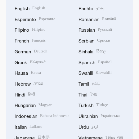
English
پښتو
English
Pashto
Esperanto
Română
Esperanto
Romanian
Filipino
Русский
Filipino
Russian
Français
Српски
French
Serbian
Deutsch
සිංහල
German
Sinhala
Ελληνικά
Español
Greek
Spanish
Hausa
Kiswahili
Hausa
Swahili
עברית
தமிழ்
Hebrew
Tamil
हिन्दी
ไทย
Hindi
Thai
Magyar
Türkçe
Hungarian
Turkish
Bahasa Indonesia
Українська
Indonesian
Ukrainian
Italiano
اردو
Italian
Urdu
日本語
Tiếng Việt
Japanese
Vietnamese