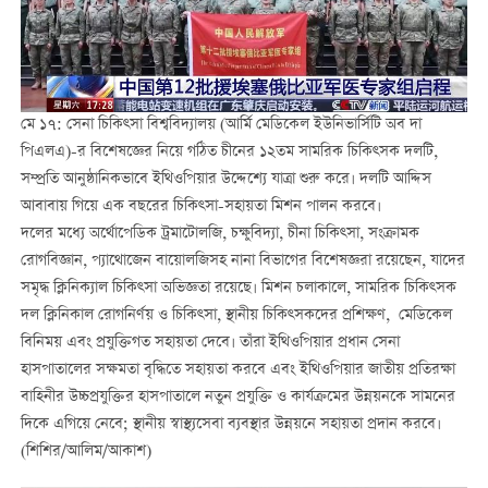
মে ১৭: সেনা চিকিত্সা বিশ্ববিদ্যালয় (আর্মি মেডিকেল ইউনিভার্সিটি অব দা
পিএলএ)-র বিশেষজ্ঞের নিয়ে গঠিত চীনের ১২তম সামরিক চিকিত্সক দলটি,
সম্প্রতি আনুষ্ঠানিকভাবে ইথিওপিয়ার উদ্দেশ্যে যাত্রা শুরু করে। দলটি আদ্দিস
আবাবায় গিয়ে এক বছরের চিকিত্সা-সহায়তা মিশন পালন করবে।
দলের মধ্যে অর্থোপেডিক ট্রমাটোলজি, চক্ষুবিদ্যা, চীনা চিকিত্সা, সংক্রামক
রোগবিজ্ঞান, প্যাথোজেন বায়োলজিসহ নানা বিভাগের বিশেষজ্ঞরা রয়েছেন, যাদের
সমৃদ্ধ ক্লিনিক্যাল চিকিত্সা অভিজ্ঞতা রয়েছে। মিশন চলাকালে, সামরিক চিকিত্সক
দল ক্লিনিকাল রোগনির্ণয় ও চিকিত্সা, স্থানীয় চিকিত্সকদের প্রশিক্ষণ, মেডিকেল
বিনিময় এবং প্রযুক্তিগত সহায়তা দেবে। তাঁরা ইথিওপিয়ার প্রধান সেনা
হাসপাতালের সক্ষমতা বৃদ্ধিতে সহায়তা করবে এবং ইথিওপিয়ার জাতীয় প্রতিরক্ষা
বাহিনীর উচ্চপ্রযুক্তির হাসপাতালে নতুন প্রযুক্তি ও কার্যক্রমের উন্নয়নকে সামনের
দিকে এগিয়ে নেবে; স্থানীয় স্বাস্থ্যসেবা ব্যবস্থার উন্নয়নে সহায়তা প্রদান করবে।
(শিশির/আলিম/আকাশ)